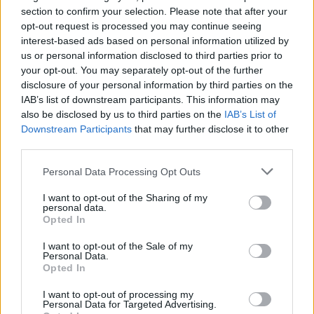
section to confirm your selection. Please note that after your
opt-out request is processed you may continue seeing
interest-based ads based on personal information utilized by
Kövess minket, és értesülj a friss hírekről a
us or personal information disclosed to third parties prior to
Facebookon is!
your opt-out. You may separately opt-out of the further
disclosure of your personal information by third parties on the
IAB’s list of downstream participants. This information may
Követem
also be disclosed by us to third parties on the
IAB’s List of
Downstream Participants
that may further disclose it to other
third parties.
Please note that this website/app uses one or more Google
Personal Data Processing Opt Outs
services and may gather and store information including but
#
KULTÚRA
#
UDVAROS DOROTTYA
not limited to your visit or usage behaviour. You may click to
I want to opt-out of the Sharing of my
personal data.
grant or deny consent to Google and its third-party tags to
Opted In
#
VIDNYÁNSZKY ATTILA
#
NEMZET SZÍNÉSZE
use your data for below specified purposes in below Google
consent section.
#
GREENPEACE
#
KATONA JÓZSEF SZÍNHÁZ
I want to opt-out of the Sale of my
Personal Data.
Opted In
#
TE RONGYOS ÉLET
#
MA
I want to opt-out of processing my
Personal Data for Targeted Advertising.