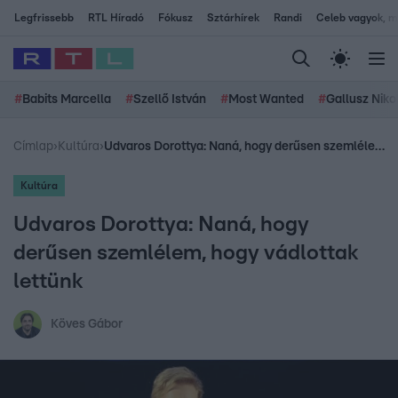
Legfrissebb
RTL Híradó
Fókusz
Sztárhírek
Randi
Celeb vagyok, me
#
Babits Marcella
#
Szellő István
#
Most Wanted
#
Gallusz Niko
Címlap
›
Kultúra
›
Udvaros Dorottya: Naná, hogy derűsen szemlélem, hogy vádlottak lettünk
Kultúra
Udvaros Dorottya: Naná, hogy
derűsen szemlélem, hogy vádlottak
lettünk
Köves Gábor