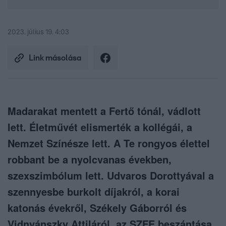
2023. július 19. 4:03
Link másolása
Madarakat mentett a Fertő tónál, vádlott
lett. Életművét elismerték a kollégái, a
Nemzet Színésze lett. A Te rongyos élettel
robbant be a nyolcvanas években,
szexszimbólum lett. Udvaros Dorottyával a
szennyesbe burkolt díjakról, a korai
katonás évekről, Székely Gáborról és
Vidnyánszky Attiláról, az SZFE beszántása