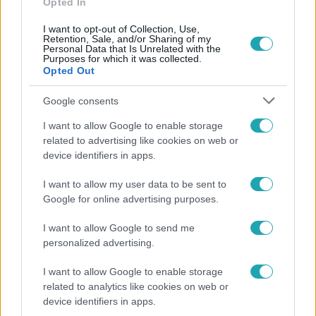
Opted In
I want to opt-out of Collection, Use,
Retention, Sale, and/or Sharing of my
Personal Data that Is Unrelated with the
Purposes for which it was collected.
Opted Out
Népszerű
Google consents
I want to allow Google to enable storage
related to advertising like cookies on web or
7:51
device identifiers in apps.
I want to allow my user data to be sent to
Google for online advertising purposes.
I want to allow Google to send me
personalized advertising.
I want to allow Google to enable storage
Fókusz
related to analytics like cookies on web or
device identifiers in apps.
Megvan, kik váltják a fenyegetés miatt visszalépő