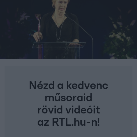
Nézd a kedvenc
műsoraid
rövid videóit
az RTL.hu-n!