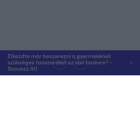
Elkezdte már beszerezni a gyermekének
szükséges tanszereket az idei tanévre? -
Szavazz itt!