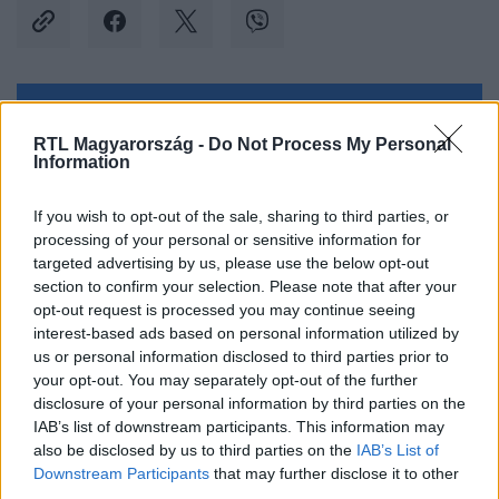
Kövess minket, és értesülj a friss hírekről a
RTL Magyarország -
Do Not Process My Personal
Facebookon is!
Information
Követem
If you wish to opt-out of the sale, sharing to third parties, or
processing of your personal or sensitive information for
targeted advertising by us, please use the below opt-out
section to confirm your selection. Please note that after your
opt-out request is processed you may continue seeing
interest-based ads based on personal information utilized by
us or personal information disclosed to third parties prior to
#
KULTÚRA
#
NFI
#
NEMZETI FILMINTÉZET
your opt-out. You may separately opt-out of the further
#
DEMJÉN FERENC
#
MUSICAL
#
VÍGJÁTÉK
#
FILM
disclosure of your personal information by third parties on the
IAB’s list of downstream participants. This information may
#
HOGYAN TUDNÉK ÉLNI NÉLKÜLED
also be disclosed by us to third parties on the
IAB’s List of
Downstream Participants
that may further disclose it to other
third parties.