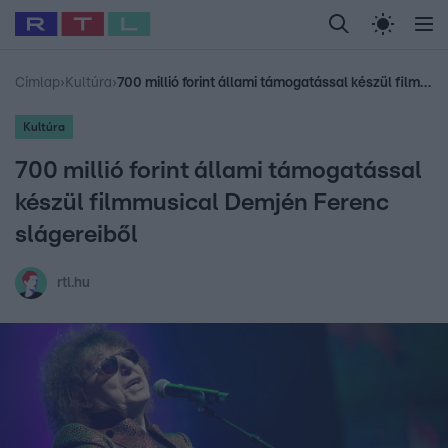
Legfrissebb
RTL Híradó
Fókusz
Sztárhírek
Randi
Celeb vagyok, me
#
Sebestyén Balázs
#
RTL műsor
#
Dj Oti
#
Babits Marcella
#
Címlap
›
Kultúra
›
700 millió forint állami támogatással készül filmmusical Demjén Ferenc slágereiből
Kultúra
700 millió forint állami támogatással
készül filmmusical Demjén Ferenc
slágereiből
rtl.hu