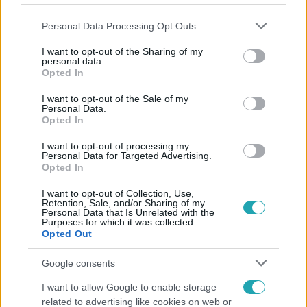
Please note that this website/app uses one or more Google
Personal Data Processing Opt Outs
services and may gather and store information including but
not limited to your visit or usage behaviour. You may click to
I want to opt-out of the Sharing of my
personal data.
grant or deny consent to Google and its third-party tags to
Opted In
Népszerű
use your data for below specified purposes in below Google
consent section.
I want to opt-out of the Sale of my
Personal Data.
Opted In
I want to opt-out of processing my
3:03
Personal Data for Targeted Advertising.
Opted In
I want to opt-out of Collection, Use,
Retention, Sale, and/or Sharing of my
Personal Data that Is Unrelated with the
Purposes for which it was collected.
Opted Out
Google consents
Híradó
I want to allow Google to enable storage
related to advertising like cookies on web or