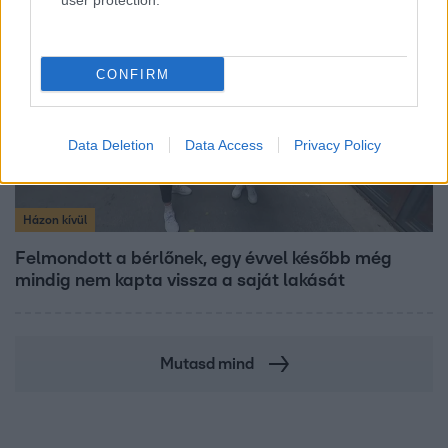
user protection.
7:11
CONFIRM
Data Deletion
Data Access
Privacy Policy
Házon kívül
Felmondott a bérlőnek, egy évvel később még
mindig nem kapta vissza a saját lakását
Mutasd mind