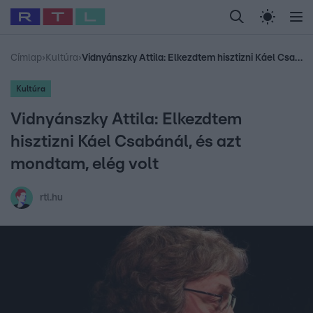
Legfrissebb
RTL Híradó
Fókusz
Sztárhírek
Randi
Celeb vagyok, me
#
Babits Marcella
#
Szellő István
#
Most Wanted
#
Gallusz Niko
Címlap
›
Kultúra
›
Vidnyánszky Attila: Elkezdtem hisztizni Káel Csabánál, és azt mondtam, elég volt
Kultúra
Vidnyánszky Attila: Elkezdtem
hisztizni Káel Csabánál, és azt
mondtam, elég volt
rtl.hu