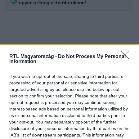
legyen a Google-találatokban!
RTL Magyarország -
Do Not Process My Personal
Information
If you wish to opt-out of the sale, sharing to third parties, or
processing of your personal or sensitive information for
Kövess minket, és értesülj a friss hírekről a
targeted advertising by us, please use the below opt-out
Facebookon is!
section to confirm your selection. Please note that after your
opt-out request is processed you may continue seeing
Követem
interest-based ads based on personal information utilized by
us or personal information disclosed to third parties prior to
your opt-out. You may separately opt-out of the further
disclosure of your personal information by third parties on the
IAB’s list of downstream participants. This information may