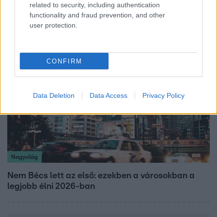
related to security, including authentication
Rubint Réka: A mai napig nem jött vissza a 100%-
functionality and fraud prevention, and other
os tüdőkapacitásom
user protection.
CONFIRM
Data Deletion
Data Access
Privacy Policy
Nagyvilág
Nem Bécs lett az első: ezekben a városokban a
legjobb élni 2026-ban