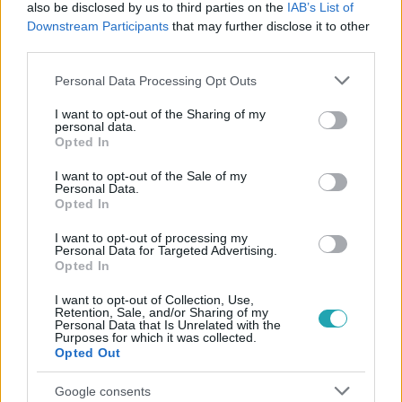
also be disclosed by us to third parties on the
IAB’s List of
Downstream Participants
that may further disclose it to other
#
KULTÚRA
#
VIDNYÁNSZKY ATTILA
#
NEMZETI SZÍNHÁZ
third parties.
#
SZFE
#
LIBERÁLISOK
#
KÁEL CSABA
Please note that this website/app uses one or more Google
Personal Data Processing Opt Outs
services and may gather and store information including but
not limited to your visit or usage behaviour. You may click to
I want to opt-out of the Sharing of my
personal data.
grant or deny consent to Google and its third-party tags to
Opted In
use your data for below specified purposes in below Google
consent section.
I want to opt-out of the Sale of my
Personal Data.
Opted In
Népszerű
I want to opt-out of processing my
Personal Data for Targeted Advertising.
Opted In
I want to opt-out of Collection, Use,
13:37
Retention, Sale, and/or Sharing of my
Personal Data that Is Unrelated with the
Purposes for which it was collected.
Opted Out
Google consents