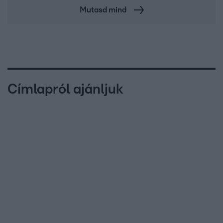
Mutasd mind
Címlapról ajánljuk