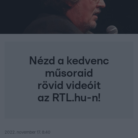
Nézd a kedvenc
műsoraid
rövid videóit
az RTL.hu-n!
2022. november 17. 8:40