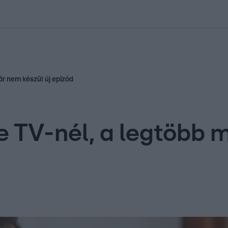
kolett
#
Időjárás
#
RTL műsor
#
Víz
#
Magyar Péter
#
Csillagjeg
ár nem készül új epizód
ife TV-nél, a legtöb