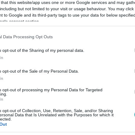
 that this website/app uses one or more Google services and may gath
including but not limited to your visit or usage behaviour. You may click 
 to Google and its third-party tags to use your data for below specifi
ogle consent section.
Link másolása
l Data Processing Opt Outs
o opt-out of the Sharing of my personal data.
In
s.
o opt-out of the Sale of my Personal Data.
In
to opt-out of processing my Personal Data for Targeted
ing.
In
között legyen a Google-találatokban!
o opt-out of Collection, Use, Retention, Sale, and/or Sharing
ersonal Data that Is Unrelated with the Purposes for which it
lected.
Out