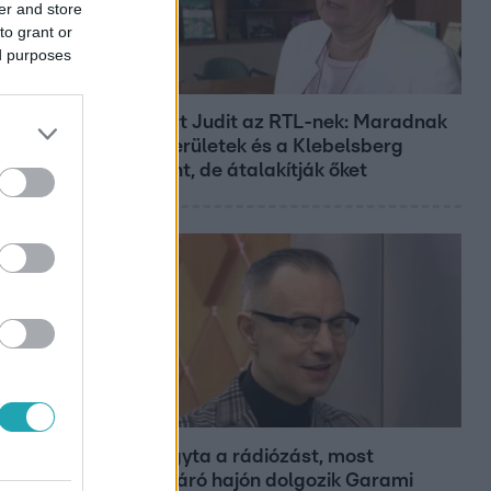
er and store
to grant or
ed purposes
Híradó
Lannert Judit az RTL-nek: Maradnak
a tankerületek és a Klebelsberg
Központ, de átalakítják őket
Bulvár
Otthagyta a rádiózást, most
óceánjáró hajón dolgozik Garami