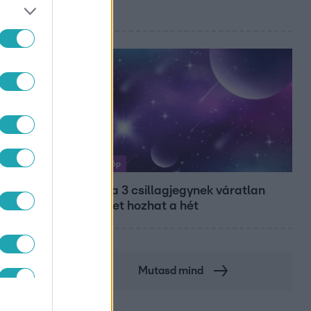
Gábor
S
Horoszkóp
Ennek a 3 csillagjegynek váratlan
sikereket hozhat a hét
Mutasd mind