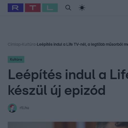
#
Babits Marcella
#
Szellő István
#
Most Wanted
#
Gallusz Ni
Címlap
›
Kultúra
›
Leépítés indul a Life TV-nél, a legtöbb műsorból m
Kultúra
Leépítés indul a L
készül új epizód
rtl.hu