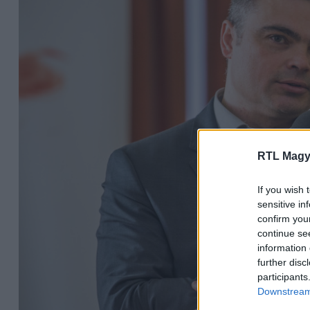
RTL Magy
If you wish 
sensitive in
confirm you
continue se
information 
further disc
participants
Downstream 