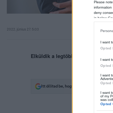
Please note
information 
deny consent
in below Go
2022. június 27. 5:03
Persona
I want t
Opted 
Elküldik a legtöbb műsorvezetőt i
I want t
Opted 
I want 
Advertis
Opted 
Itt állítsd be, hogy az RTL.hu az elsők 
I want t
of my P
was col
Opted 