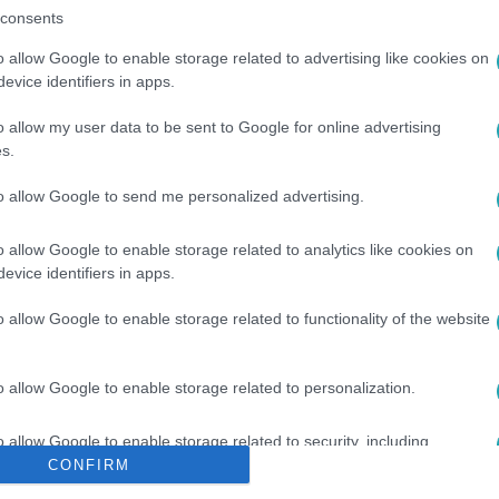
consents
o allow Google to enable storage related to advertising like cookies on
evice identifiers in apps.
o allow my user data to be sent to Google for online advertising
s.
KI ZOLTÁN
#
HAJDÚ PÉTER
#
LIFETV
#
LIFE TV
#
LEÉPÍTÉ
to allow Google to send me personalized advertising.
o allow Google to enable storage related to analytics like cookies on
evice identifiers in apps.
o allow Google to enable storage related to functionality of the website
o allow Google to enable storage related to personalization.
o allow Google to enable storage related to security, including
cation functionality and fraud prevention, and other user protection.
CONFIRM