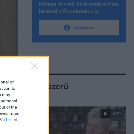
Kövess minket, és értesülj a friss
hírekről a Facebookon is!
Követem
sonal or
Népszerű
ection to
ou may
 personal
out of the
 downstream
3:14
B’s List of