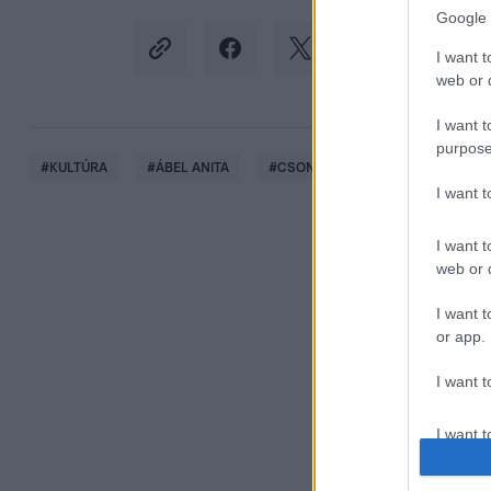
Google 
I want t
web or d
I want t
purpose
#
KULTÚRA
#
ÁBEL ANITA
#
CSONKA ANDRÁS
#
BERECZ
I want 
I want t
web or d
I want t
or app.
I want t
I want t
authenti