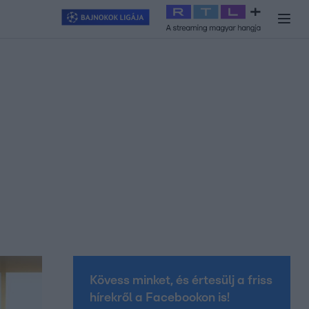
y
#
RTL+
#
Exek csatája 2026
#
Celeb vagyok, ments ki innen
#
H
Kövess minket, és értesülj a friss
hírekről a Facebookon is!