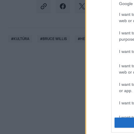
Google 
I want t
web or d
I want t
purpose
#
KULTÚRA
#
BRUCE WILLIS
#
HELL
#
HELL ENERGY KFT
I want 
I want t
web or d
I want t
or app.
I want t
I want t
authenti