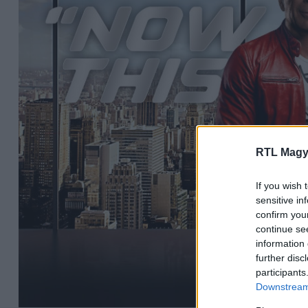
RTL Magy
If you wish 
sensitive in
confirm you
continue se
information 
further disc
participants
Downstream 