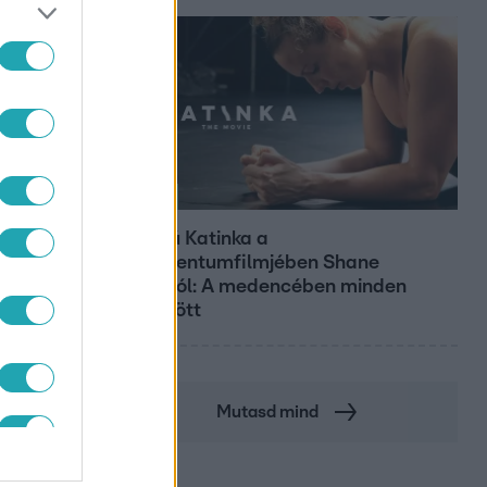
Kultúra
Hosszú Katinka a
dokumentumfilmjében Shane
Tusupról: A medencében minden
működött
Mutasd mind