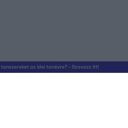
nszereket az idei tanévre? - Szavazz itt!
Kapcsolat
RTL Group Beszál
Magatartási Kó