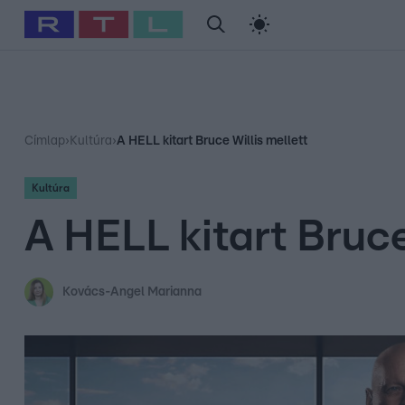
#
Babits Marcella
#
Szellő István
#
Most Wanted
#
Gallusz Ni
Címlap
›
Kultúra
›
A HELL kitart Bruce Willis mellett
Kultúra
A HELL kitart Bruce
Kovács-Angel Marianna