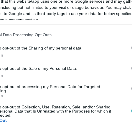
 that this website/app uses one or more Google services and may gath
including but not limited to your visit or usage behaviour. You may click 
 to Google and its third-party tags to use your data for below specifi
Link másolása
ogle consent section.
l Data Processing Opt Outs
 arca. Szerdán jelentették be, hogy
o opt-out of the Sharing of my personal data.
In
ssel.
o opt-out of the Sale of my Personal Data.
In
to opt-out of processing my Personal Data for Targeted
ing.
között legyen a Google-találatokban!
In
o opt-out of Collection, Use, Retention, Sale, and/or Sharing
ersonal Data that Is Unrelated with the Purposes for which it
lected.
Out