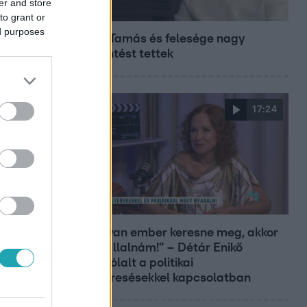
er and store
Bulvár
to grant or
ed purposes
Veréb Tamás és felesége nagy
bejelentést tettek
17:24
Reggeli
„Ha olyan ember keresne meg, akkor
sem vállalnám!” – Détár Enikő
megszólalt a politikai
megkeresésekkel kapcsolatban