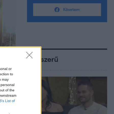
Követem
Népszerű
sonal or
ection to
ou may
 personal
out of the
 downstream
B’s List of