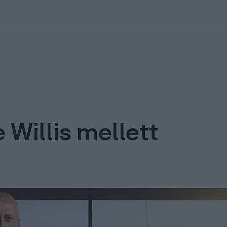
kolett
#
Időjárás
#
RTL műsor
#
Víz
#
Magyar Péter
#
Csillagjeg
 Willis mellett