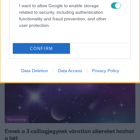
I want to allow Google to enable storage
related to security, including authentication
Bulvár
functionality and fraud prevention, and other
Nem hinnéd, melyik világsztárnak tulajdonítják a
user protection.
legmagasabb IQ-t
CONFIRM
Data Deletion
Data Access
Privacy Policy
Horoszkóp
Ennek a 3 csillagjegynek váratlan sikereket hozhat
a hét