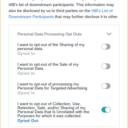
#
KULTÚRA
#
OSCAR-DÍJ
#
MEZTELEN
#
CSÓK
IAB’s list of downstream participants. This information may
also be disclosed by us to third parties on the
IAB’s List of
#
HALLE BERRY
#
ADRIEN BRODY
#
WILL SMITH
Downstream Participants
that may further disclose it to other
#
ANGELINA JOLIE
#
KALIFORNIAI ÁLOM
#
METOO
third parties.
#
MA
Please note that this website/app uses one or more Google
Personal Data Processing Opt Outs
services and may gather and store information including but
not limited to your visit or usage behaviour. You may click to
I want to opt-out of the Sharing of my
personal data.
grant or deny consent to Google and its third-party tags to
Opted In
use your data for below specified purposes in below Google
consent section.
I want to opt-out of the Sale of my
Personal Data.
Opted In
Népszerű
I want to opt-out of processing my
Personal Data for Targeted Advertising.
Opted In
I want to opt-out of Collection, Use,
14:09
Retention, Sale, and/or Sharing of my
Personal Data that Is Unrelated with the
Purposes for which it was collected.
Opted Out