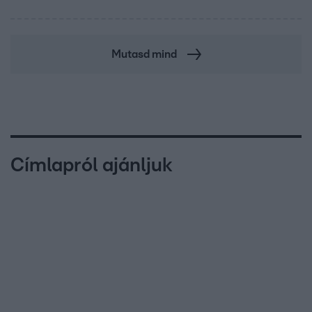
Mutasd mind
Címlapról ajánljuk