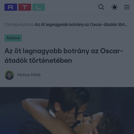
Legfrissebb
RTL Híradó
Fókusz
Sztárhírek
Randi
Celeb vagyok, me
#
Babits Marcella
#
Szellő István
#
Most Wanted
#
Gallusz Niko
Címlap
›
Kultúra
›
Az öt legnagyobb botrány az Oscar-átadók történetében
Kultúra
Az öt legnagyobb botrány az Oscar-
átadók történetében
Mohos Máté