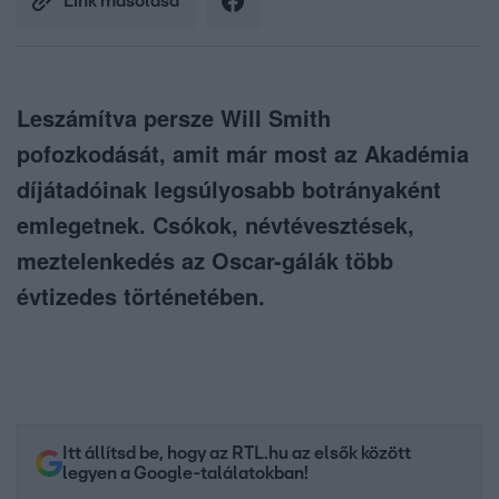
Link másolása
Leszámítva persze Will Smith
pofozkodását, amit már most az Akadémia
díjátadóinak legsúlyosabb botrányaként
emlegetnek. Csókok, névtévesztések,
meztelenkedés az Oscar-gálák több
évtizedes történetében.
Itt állítsd be, hogy az RTL.hu az elsők között
legyen a Google-találatokban!