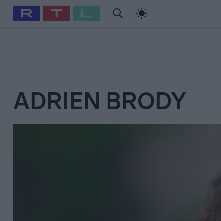
#
Babits Marcella
#
Szellő István
#
Most Wanted
#
Gallusz Ni
ADRIEN BRODY