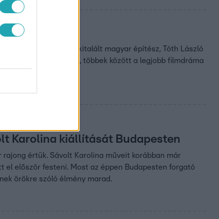
át. A film, amely egy kitalált magyar építész, Tóth László
olden Globe-díjat nyert, többek között a legjobb filmdráma
lt Karolina kiállítását Budapesten
 rajong értük. Sávolt Karolina műveit korábban már
t el először festeni. Most az éppen Budapesten forgató
znek örökre szóló élmény marad.