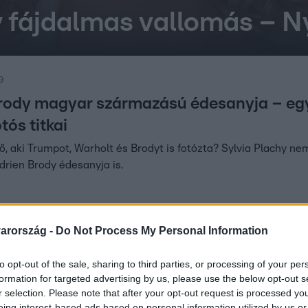
y fájdalmas vallomás – Ny
9
rody magyar származású édesanyja – eg
tós titkai
ő, aki Trumpot, Warholt és Brodyt is fotózta? Sylvia Plachy n
Adrien Brody édesanyja is.
arország -
Do Not Process My Personal Information
:50
2025: Íme a teljes nyerteslista és a gál
to opt-out of the sale, sharing to third parties, or processing of your per
 Megvannak a nyertesek! Kik vihették haza az aranyszobrot, é
formation for targeted advertising by us, please use the below opt-out s
 legnagyobb meglepetéseit!
r selection. Please note that after your opt-out request is processed y
eing interest-based ads based on personal information utilized by us or