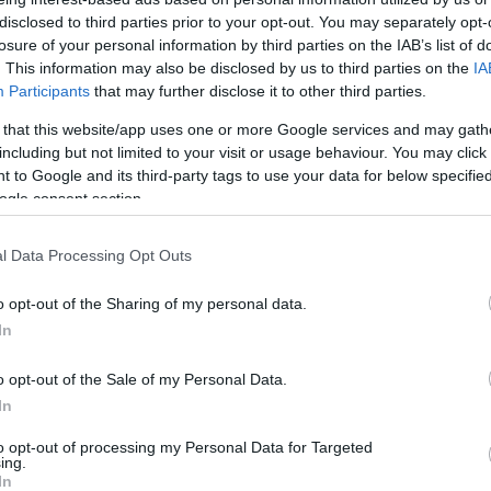
disclosed to third parties prior to your opt-out. You may separately opt-
losure of your personal information by third parties on the IAB’s list of
. This information may also be disclosed by us to third parties on the
IA
Participants
that may further disclose it to other third parties.
:00
 that this website/app uses one or more Google services and may gath
: Kik vihetik haza a legfontosabb díjakat
including but not limited to your visit or usage behaviour. You may click 
 to Google and its third-party tags to use your data for below specifi
ogle consent section.
 Oscar-díjakat 2025-ben? A szakértők és korábbi díjátadók alap
szi kategóriák esélyeseit!
l Data Processing Opt Outs
o opt-out of the Sharing of my personal data.
:58
In
dyval találkozott Nyári Dia
o opt-out of the Sale of my Personal Data.
 évvel ezelőtt találkozott, az akkor Budapesten tartózkodó Adri
In
Dia a Reggeli stúdiójában mesélt a nem mindennapi találkozásr
to opt-out of processing my Personal Data for Targeted
ing.
In