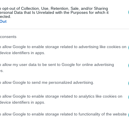
o opt-out of Collection, Use, Retention, Sale, and/or Sharing
ersonal Data that Is Unrelated with the Purposes for which it
lected.
:03
Out
dy így gyakorolta a magyar akcentust A
consents
 forgatásán
o allow Google to enable storage related to advertising like cookies on
gyar társproducere arról mesélt, hogy a főszereplők, köztük Ad
evice identifiers in apps.
akorolták a magyar nyelvet.
o allow my user data to be sent to Google for online advertising
s.
to allow Google to send me personalized advertising.
:04
2025: Exkluzív interjú és a jelöltek
o allow Google to enable storage related to analytics like cookies on
evice identifiers in apps.
indent, amit a 2025-ös 97. Oscar-gála kapcsán tudni
o allow Google to enable storage related to functionality of the website
tektől a gála időpontjáig!