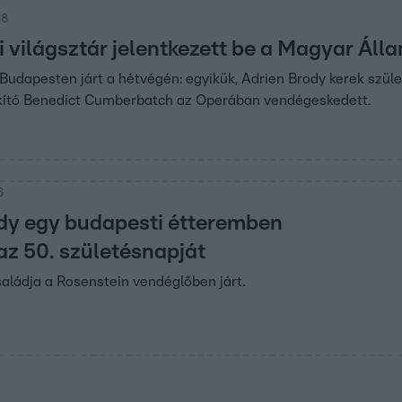
58
zi világsztár jelentkezett be a Magyar Ál
s Budapesten járt a hétvégén: egyikük, Adrien Brody kerek szül
kító Benedict Cumberbatch az Operában vendégeskedett.
6
dy egy budapesti étteremben
az 50. születésnapját
saládja a Rosenstein vendéglőben járt.