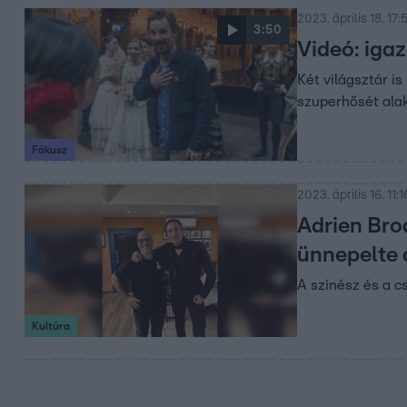
2023. április 18. 17:
3:50
Videó: iga
Két világsztár i
szuperhősét ala
Fókusz
2023. április 16. 11:1
Adrien Bro
ünnepelte 
A színész és a c
Kultúra