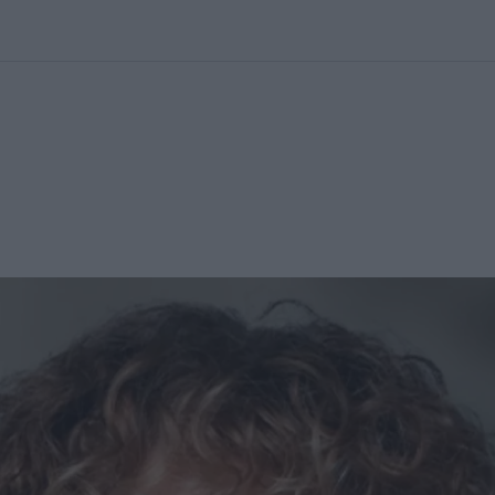
kolett
#
Időjárás
#
RTL műsor
#
Víz
#
Magyar Péter
#
Csillagjeg