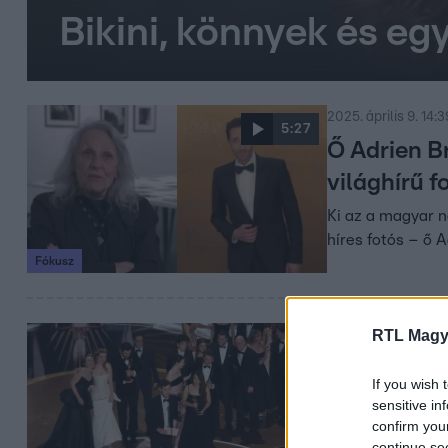
Bikini, könnyek és eg
2025. április 9. 14:3
5:27
Ő Adrien B
világhírű fo
Ki az a magyar n
híres fotós – ő 
Fókusz
RTL Magy
2025. március 3. 6
Oscar-gála 
If you wish 
Oscar-gála 2025:
sensitive in
listát és a gála
confirm you
continue se