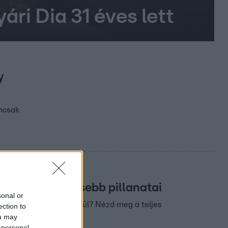
ári Dia 31 éves lett
y
emcsak
a legemlékezetesebb pillanatai
sonal or
s kik maradtak díj nélkül? Nézd meg a teljes
ection to
ou may
 personal