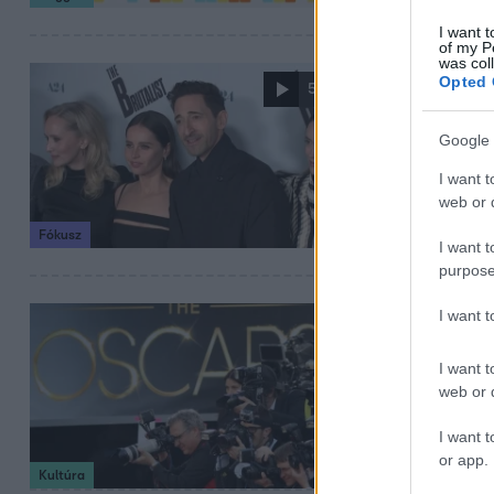
I want t
of my P
was col
2025. január 28. 11
Opted 
5:29
Adrien Bro
Google 
brutalista
I want t
A brutalista, ma
web or d
Brody, hogyan gy
Fókusz
I want t
purpose
I want 
2025. január 25. 11
Oscar-gála 
I want t
listája
web or d
Itt megtalálsz m
I want t
érdemes – a jelöl
or app.
Kultúra