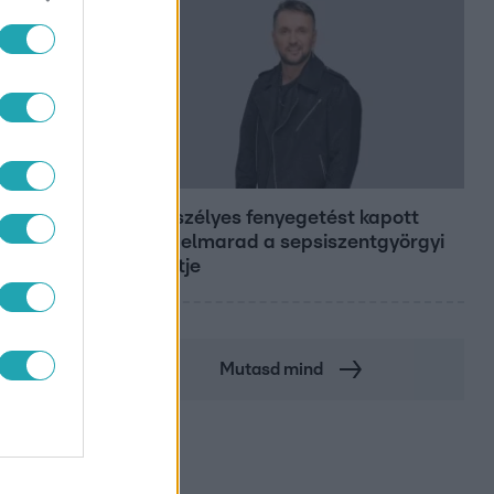
Bulvár
Életveszélyes fenyegetést kapott
Majka, elmarad a sepsiszentgyörgyi
koncertje
Mutasd mind