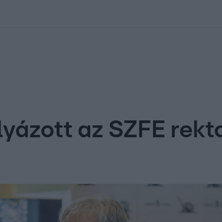
kolett
#
Időjárás
#
RTL műsor
#
Víz
#
Magyar Péter
#
Csillagjeg
yázott az SZFE rekto