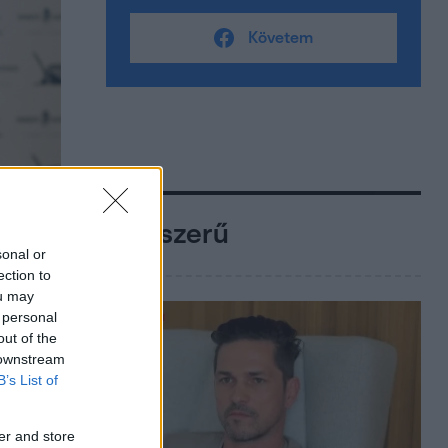
Követem
Népszerű
sonal or
ection to
ou may
 personal
out of the
 downstream
B’s List of
er and store