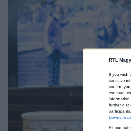
RTL Magy
If you wish 
sensitive in
confirm you
continue se
information 
further disc
participants
Downstream 
Please note