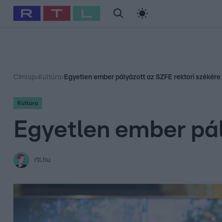
#
Babits Marcella
#
Szellő István
#
Most Wanted
#
Gallusz Ni
Címlap
›
Kultúra
›
Egyetlen ember pályázott az SZFE rektori székére
Kultúra
Egyetlen ember pál
rtl.hu