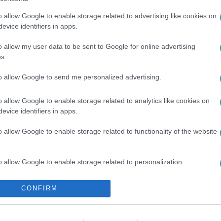
o allow Google to enable storage related to advertising like cookies on
evice identifiers in apps.
o allow my user data to be sent to Google for online advertising
s.
#
ALAPÍTVÁNYI FENNTARTÁS
to allow Google to send me personalized advertising.
o allow Google to enable storage related to analytics like cookies on
evice identifiers in apps.
o allow Google to enable storage related to functionality of the website
o allow Google to enable storage related to personalization.
o allow Google to enable storage related to security, including
CONFIRM
cation functionality and fraud prevention, and other user protection.