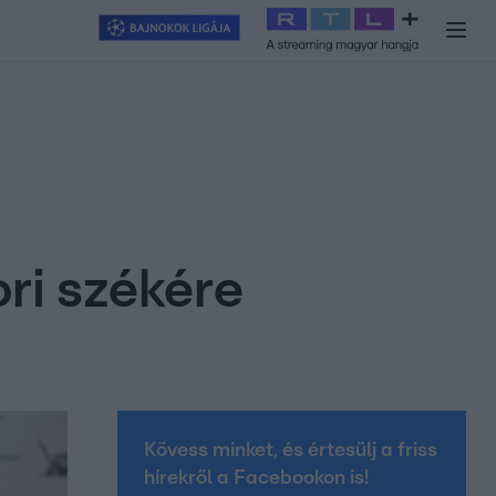
y
#
RTL+
#
Exek csatája 2026
#
Celeb vagyok, ments ki innen
#
H
ri székére
Kövess minket, és értesülj a friss
hírekről a Facebookon is!