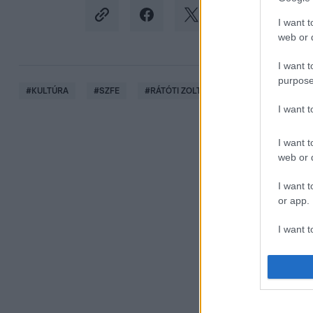
I want t
web or d
I want t
purpose
#
KULTÚRA
#
SZFE
#
RÁTÓTI ZOLTÁN
#
FREESZFE
I want 
I want t
web or d
I want t
or app.
I want t
I want t
authenti