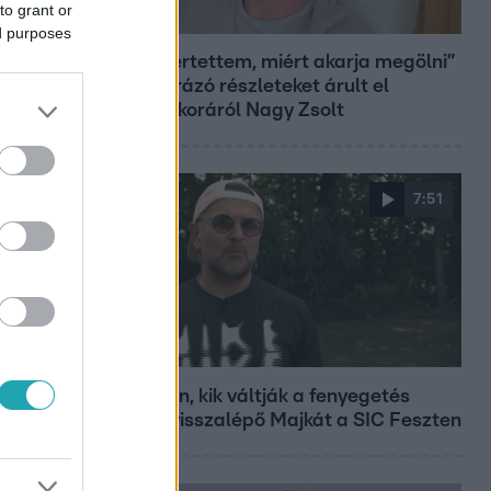
to grant or
Bulvár
ed purposes
„Nem értettem, miért akarja megölni”
– megrázó részleteket árult el
gyerekkoráról Nagy Zsolt
7:51
Fókusz
Megvan, kik váltják a fenyegetés
miatt visszalépő Majkát a SIC Feszten