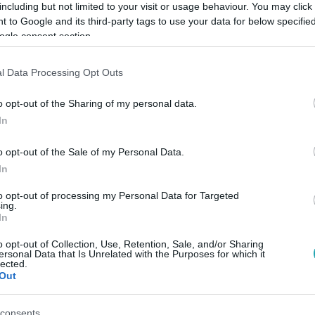
including but not limited to your visit or usage behaviour. You may click 
 to Google and its third-party tags to use your data for below specifi
ogle consent section.
Link másolása
l Data Processing Opt Outs
o opt-out of the Sharing of my personal data.
dező korábban arról beszélt, szeretné, ha a
In
helyet kapna az egyetemi képzésben.
o opt-out of the Sale of my Personal Data.
In
to opt-out of processing my Personal Data for Targeted
ing.
In
között legyen a Google-találatokban!
o opt-out of Collection, Use, Retention, Sale, and/or Sharing
ersonal Data that Is Unrelated with the Purposes for which it
lected.
Out
consents