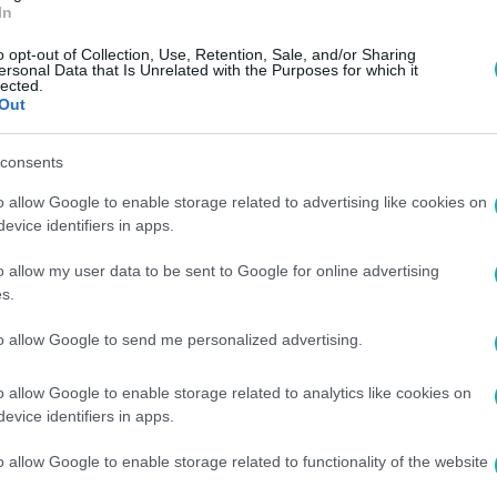
In
 a nyugdíjasokon, hogy önként vessenek
o opt-out of Collection, Use, Retention, Sale, and/or Sharing
ersonal Data that Is Unrelated with the Purposes for which it
lected.
Out
consents
isbe kerültél, nem látod a kitutat, ne add fel!
o allow Google to enable storage related to advertising like cookies on
evice identifiers in apps.
 telefonszámot. Az Országos Kríziskezelő és
társai is készen állnak, hogy segítsenek a
o allow my user data to be sent to Google for online advertising
arországról ingyenesen elérhető a következő
s.
lefon: 06 80 20 55 20 (ingyenesen hívható) E-
to allow Google to send me personalized advertising.
o allow Google to enable storage related to analytics like cookies on
evice identifiers in apps.
o allow Google to enable storage related to functionality of the website