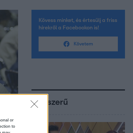
Kövess minket, és értesülj a friss
hírekről a Facebookon is!
Követem
Népszerű
sonal or
ection to
ou may