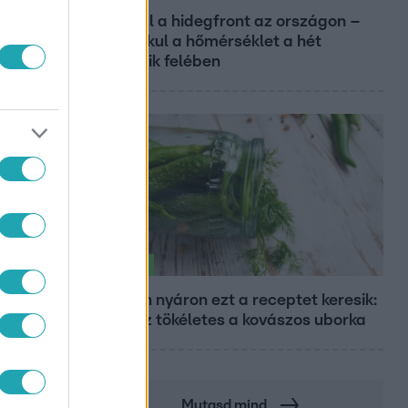
Átvonul a hidegfront az országon –
így alakul a hőmérséklet a hét
második felében
Életmód
Minden nyáron ezt a receptet keresik:
így lesz tökéletes a kovászos uborka
Mutasd mind