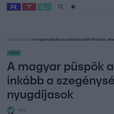
#
Babits Marcella
#
Szellő István
#
Most Wanted
#
Gallusz Ni
Címlap
›
Külföld
›
A magyar püspök az eutanázia miatt félti őket, má
Külföld
A magyar püspök az
inkább a szegénysé
nyugdíjasok
rtl.hu