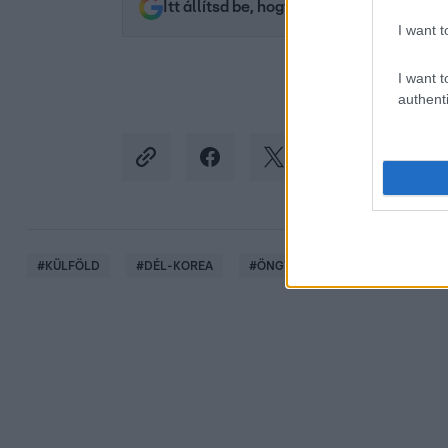
Itt állítsd be, hogy az RTL.hu az elsők 
I want t
I want t
authenti
#
KÜLFÖLD
#
DÉL-KOREA
#
ÖNGYILKOSSÁG
#
NYUGDÍ