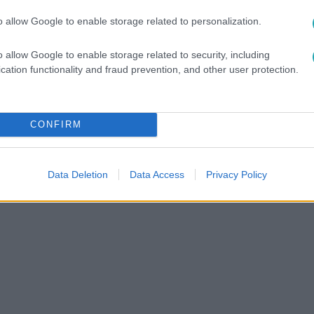
között legyen a Google-találatokban!
o allow Google to enable storage related to personalization.
o allow Google to enable storage related to security, including
cation functionality and fraud prevention, and other user protection.
CONFIRM
Data Deletion
Data Access
Privacy Policy
JASOK
#
EUTANÁZIA
#
STATISZTIKA
#
PÜSPÖK
#
SZENVE