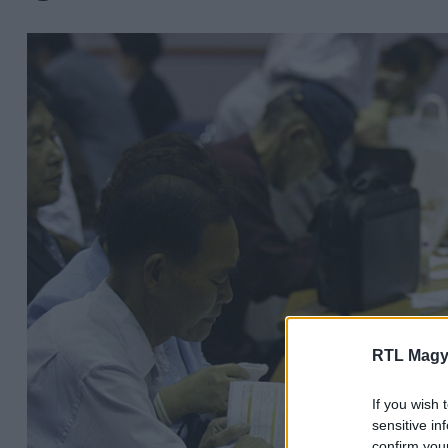
RTL Magy
If you wish 
sensitive in
confirm you