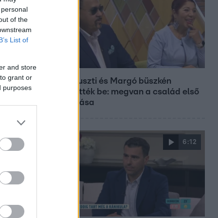
 personal
out of the
 downstream
B’s List of
Bulvár
er and store
to grant or
Bódi Guszti és Margó büszkén
ed purposes
jelentették be: megvan a család első
diplomása
6:12
Reggeli