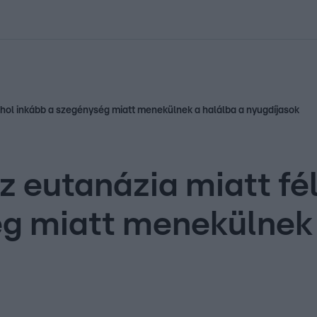
kolett
#
Időjárás
#
RTL műsor
#
Víz
#
Magyar Péter
#
Csillagjeg
shol inkább a szegénység miatt menekülnek a halálba a nyugdíjasok
 eutanázia miatt fél
g miatt menekülnek 