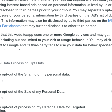
eing interest-based ads based on personal information utilized by us or
disclosed to third parties prior to your opt-out. You may separately opt-
losure of your personal information by third parties on the IAB’s list of
. This information may also be disclosed by us to third parties on the
IA
Participants
that may further disclose it to other third parties.
 that this website/app uses one or more Google services and may gath
including but not limited to your visit or usage behaviour. You may click 
Link másolása
 to Google and its third-party tags to use your data for below specifi
ogle consent section.
l Data Processing Opt Outs
feletti ember lesz öngyilkos Dél-Koreában.
o opt-out of the Sharing of my personal data.
t változásokhoz a társadalom és a
In
 kellően alkalmazkodni. A nyugdíjas
o opt-out of the Sale of my Personal Data.
oly anyagi nehézségekkel küzd, ezért
In
ezükkel vetnek véget az életüknek. A
to opt-out of processing my Personal Data for Targeted
 arról beszélt, az aktív eutanázia
ing.