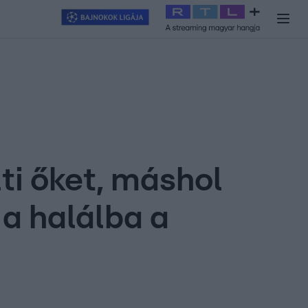
y
#
RTL+
#
Exek csatája 2026
#
Celeb vagyok, ments ki innen
#
H
ti őket, máshol
a halálba a