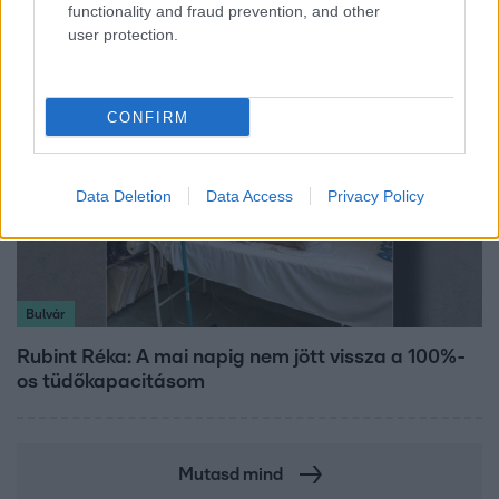
a hét
functionality and fraud prevention, and other
user protection.
CONFIRM
Data Deletion
Data Access
Privacy Policy
Bulvár
Rubint Réka: A mai napig nem jött vissza a 100%-
os tüdőkapacitásom
Mutasd mind