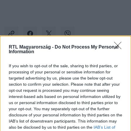
RTL Magyarország -
Do Not Process My Personal
Information
Kövess minket, és értesülj a friss hírekről a
If you wish to opt-out of the sale, sharing to third parties, or
Facebookon is!
processing of your personal or sensitive information for
targeted advertising by us, please use the below opt-out
Követem
section to confirm your selection. Please note that after your
opt-out request is processed you may continue seeing
interest-based ads based on personal information utilized by
us or personal information disclosed to third parties prior to
your opt-out. You may separately opt-out of the further
disclosure of your personal information by third parties on the
IAB’s list of downstream participants. This information may
#
KÜLFÖLD
#
LENGYELORSZÁG
#
DONALD TUSK
also be disclosed by us to third parties on the
IAB’s List of