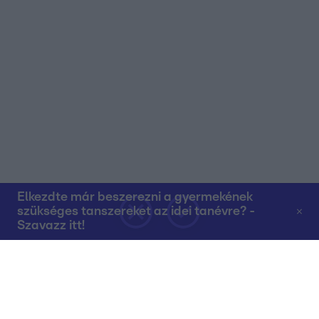
Elkezdte már beszerezni a gyermekének
szükséges tanszereket az idei tanévre? -
Szavazz itt!