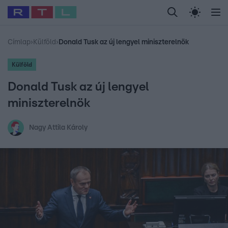
Legfrissebb
RTL Híradó
Fókusz
Sztárhírek
Randi
Celeb vagyok, me
#
Babits Marcella
#
Szellő István
#
Most Wanted
#
Gallusz Niko
Címlap
›
Külföld
›
Donald Tusk az új lengyel miniszterelnök
Külföld
Donald Tusk az új lengyel
miniszterelnök
Nagy Attila Károly