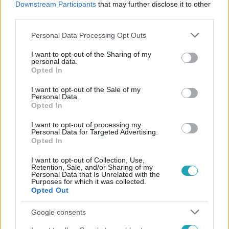
Downstream Participants
that may further disclose it to other
#
KORMÁNYVÁLTÁS
third parties.
Please note that this website/app uses one or more Google
Personal Data Processing Opt Outs
services and may gather and store information including but
not limited to your visit or usage behaviour. You may click to
I want to opt-out of the Sharing of my
personal data.
grant or deny consent to Google and its third-party tags to
Opted In
use your data for below specified purposes in below Google
consent section.
I want to opt-out of the Sale of my
Népszerű
Personal Data.
Opted In
I want to opt-out of processing my
Personal Data for Targeted Advertising.
Opted In
14:09
I want to opt-out of Collection, Use,
Retention, Sale, and/or Sharing of my
Personal Data that Is Unrelated with the
Purposes for which it was collected.
Opted Out
Google consents