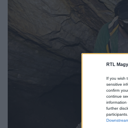
RTL Magy
If you wish 
sensitive in
confirm you
continue se
information 
further disc
participants
Downstream 