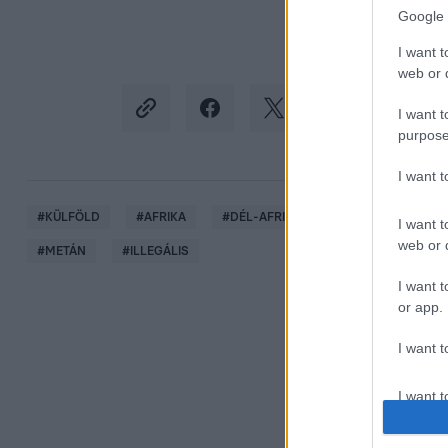
Google 
I want t
web or d
I want t
purpose
I want 
#
KÜLFÖLD
#
AFRIKA
#
DÉL-AFRIKA
#
LESOTHO
#
I want t
web or d
#
METÁN
#
ILLEGÁLIS
I want t
or app.
I want t
I want t
authenti