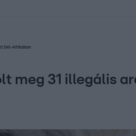
kolett
#
Időjárás
#
RTL műsor
#
Víz
#
Magyar Péter
#
Csillagjeg
zt Dél-Afrikában
lt meg 31 illegális 