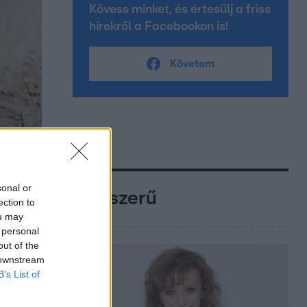
Kövess minket, és értesülj a friss
hírekről a Facebookon is!
Követem
sonal or
Népszerű
ection to
ou may
 personal
out of the
 downstream
B’s List of