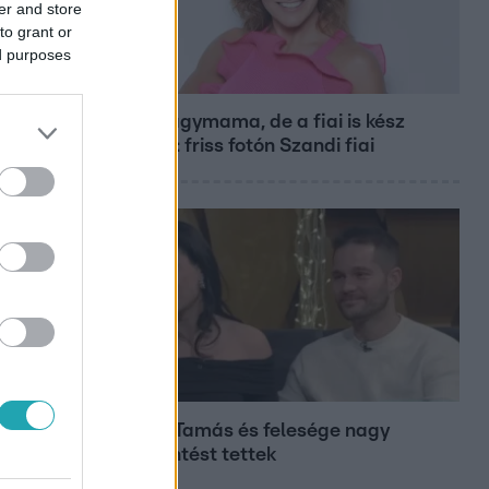
er and store
to grant or
ed purposes
Bulvár
Már nagymama, de a fiai is kész
férfiak: friss fotón Szandi fiai
Bulvár
Veréb Tamás és felesége nagy
bejelentést tettek