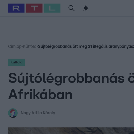
#
Babits Marcella
#
Szellő István
#
Most Wanted
#
Gallusz Ni
Címlap
›
Külföld
›
Sújtólégrobbanás ölt meg 31 illegális aranybányás
Külföld
Sújtólégrobbanás ö
Afrikában
Nagy Attila Károly