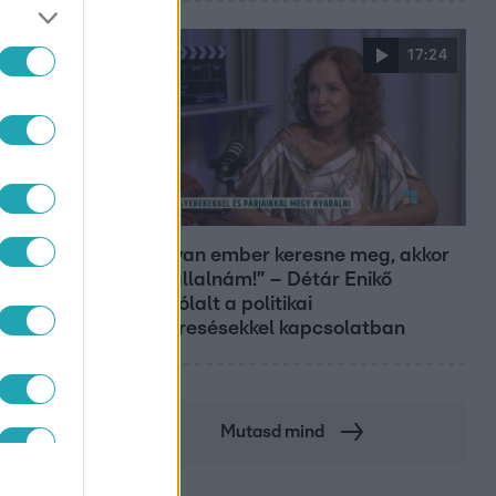
17:24
Reggeli
ANÁS
„Ha olyan ember keresne meg, akkor
sem vállalnám!” – Détár Enikő
megszólalt a politikai
megkeresésekkel kapcsolatban
Mutasd mind