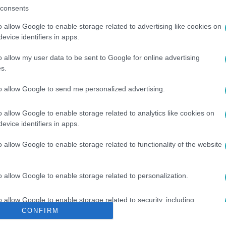
consents
o allow Google to enable storage related to advertising like cookies on
evice identifiers in apps.
o allow my user data to be sent to Google for online advertising
s.
to allow Google to send me personalized advertising.
ARANYBÁNYA
#
ROBBANÁS
#
BÁNYÁSZOK
#
SÚJTÓLÉGROBB
o allow Google to enable storage related to analytics like cookies on
evice identifiers in apps.
o allow Google to enable storage related to functionality of the website
o allow Google to enable storage related to personalization.
o allow Google to enable storage related to security, including
cation functionality and fraud prevention, and other user protection.
CONFIRM