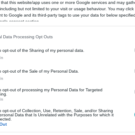
 that this website/app uses one or more Google services and may gath
including but not limited to your visit or usage behaviour. You may click 
 to Google and its third-party tags to use your data for below specifi
ogle consent section.
Link másolása
l Data Processing Opt Outs
o opt-out of the Sharing of my personal data.
In
y használaton kívüli bányában, ahol
o opt-out of the Sale of my Personal Data.
i bányászok. Közülük 31-en életüket
In
to opt-out of processing my Personal Data for Targeted
ing.
In
o opt-out of Collection, Use, Retention, Sale, and/or Sharing
ersonal Data that Is Unrelated with the Purposes for which it
lected.
között legyen a Google-találatokban!
Out