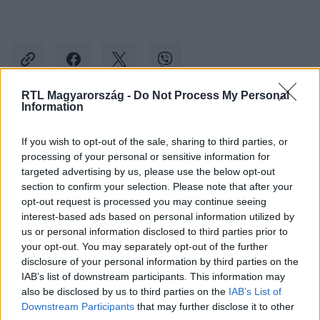
RTL Magyarország -
Do Not Process My Personal
Information
Kövess minket, és értesülj a friss hírekről a
If you wish to opt-out of the sale, sharing to third parties, or
Facebookon is!
processing of your personal or sensitive information for
targeted advertising by us, please use the below opt-out
Követem
section to confirm your selection. Please note that after your
opt-out request is processed you may continue seeing
interest-based ads based on personal information utilized by
us or personal information disclosed to third parties prior to
your opt-out. You may separately opt-out of the further
disclosure of your personal information by third parties on the
IAB’s list of downstream participants. This information may
#
KÜLFÖLD
#
TAJVAN
#
ÓVODA
#
NYUGTATÓ
also be disclosed by us to third parties on the
IAB’s List of
#
GYEREKEK
#
BEGYÓGYSZEREZTÉK
#
ÓVODÁSOK
Downstream Participants
that may further disclose it to other