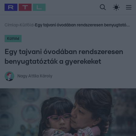
Legfrissebb
RTL Híradó
Fókusz
Sztárhírek
Randi
Celeb vagyok, me
#
Babits Marcella
#
Szellő István
#
Most Wanted
#
Gallusz Niko
Címlap
›
Külföld
›
Egy tajvani óvodában rendszeresen benyugtatózták a gyerekeket
Külföld
Egy tajvani óvodában rendszeresen
benyugtatózták a gyerekeket
Nagy Attila Károly