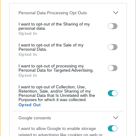
third parties.
Please note that this website/app uses one or more Google
Personal Data Processing Opt Outs
services and may gather and store information including but
not limited to your visit or usage behaviour. You may click to
I want to opt-out of the Sharing of my
personal data.
grant or deny consent to Google and its third-party tags to
Opted In
use your data for below specified purposes in below Google
consent section.
Népszerű
I want to opt-out of the Sale of my
Personal Data.
Opted In
I want to opt-out of processing my
Personal Data for Targeted Advertising.
Opted In
I want to opt-out of Collection, Use,
Retention, Sale, and/or Sharing of my
Personal Data that Is Unrelated with the
Purposes for which it was collected.
Opted Out
Google consents
I want to allow Google to enable storage
Életmód
related to advertising like cookies on web or