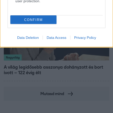
user protection.
CONFIRM
Data Deletion
Data Access
Privacy Policy
Nagyvilág
A világ legidősebb asszonya dohányzott és bort
ivott – 122 évig élt
Mutasd mind