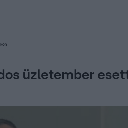
kolett
#
Időjárás
#
RTL műsor
#
Víz
#
Magyar Péter
#
Csillagjeg
akon
rdos üzletember esett