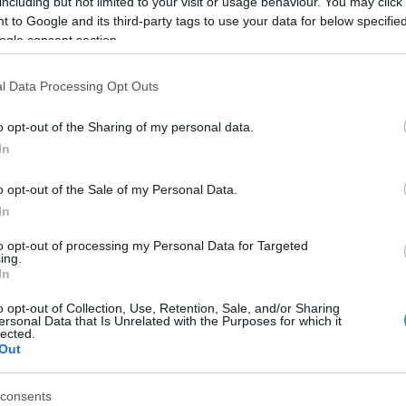
including but not limited to your visit or usage behaviour. You may click 
 to Google and its third-party tags to use your data for below specifi
ogle consent section.
Link másolása
l Data Processing Opt Outs
o opt-out of the Sharing of my personal data.
úsipari vállalat alapítója egy indiai hotel
In
után, hogy ugyanabban a hotelben egy
o opt-out of the Sale of my Personal Data.
tust kapott.
In
to opt-out of processing my Personal Data for Targeted
ing.
In
o opt-out of Collection, Use, Retention, Sale, and/or Sharing
között legyen a Google-találatokban!
ersonal Data that Is Unrelated with the Purposes for which it
lected.
Out
consents