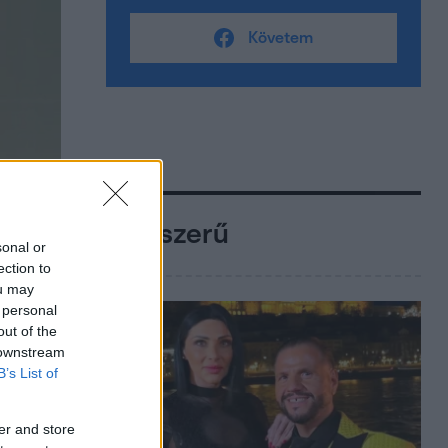
Követem
Népszerű
sonal or
ection to
ou may
 personal
out of the
 downstream
B’s List of
er and store