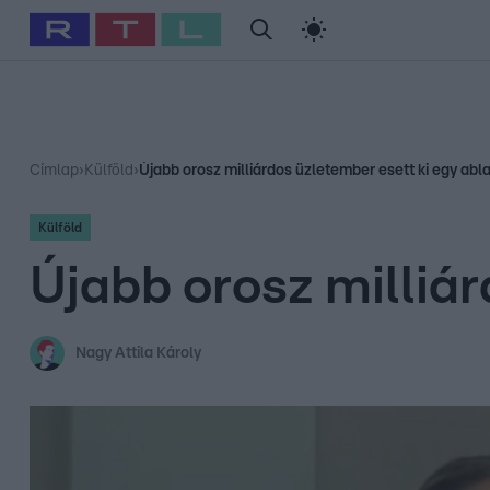
#
Babits Marcella
#
Szellő István
#
Most Wanted
#
Gallusz Ni
Címlap
›
Külföld
›
Újabb orosz milliárdos üzletember esett ki egy abl
Külföld
Újabb orosz milliá
Nagy Attila Károly