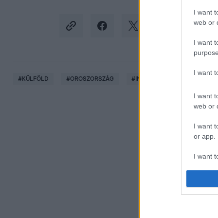
I want t
web or d
I want t
purpose
I want 
#
KÜLFÖLD
#
OROSZORSZÁG
#
INDIA
#
ÜZLETEMBER
I want t
web or d
I want t
or app.
I want t
I want t
authenti