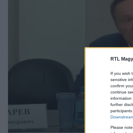
RTL Magy
If you wish 
sensitive in
confirm you
continue se
information 
further disc
participants
Downstream 
Please note