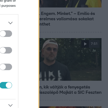
to grant or
Bulvár
ed purposes
„Téged. Engem. Minket.” – Emilio és
Tina szerelmes vallomása sokakat
megérinthet
7:51
Fókusz
Megvan, kik váltják a fenyegetés
miatt visszalépő Majkát a SIC Feszten