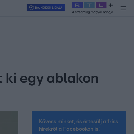
y
#
RTL+
#
Exek csatája 2026
#
Celeb vagyok, ments ki innen
#
H
 ki egy ablakon
Kövess minket, és értesülj a friss
hírekről a Facebookon is!