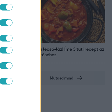
Életmód
Kitört a lecsó-láz! Íme 3 tuti recept az
elkészítéséhez
Mutasd mind