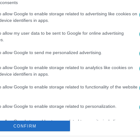
consents
o allow Google to enable storage related to advertising like cookies on
evice identifiers in apps.
o allow my user data to be sent to Google for online advertising
s.
to allow Google to send me personalized advertising.
ISZTÉRIUM
#
EXRENDŐR
#
NYOMOZÓ
#
GYANÚ
o allow Google to enable storage related to analytics like cookies on
evice identifiers in apps.
o allow Google to enable storage related to functionality of the website
o allow Google to enable storage related to personalization.
o allow Google to enable storage related to security, including
CONFIRM
cation functionality and fraud prevention, and other user protection.