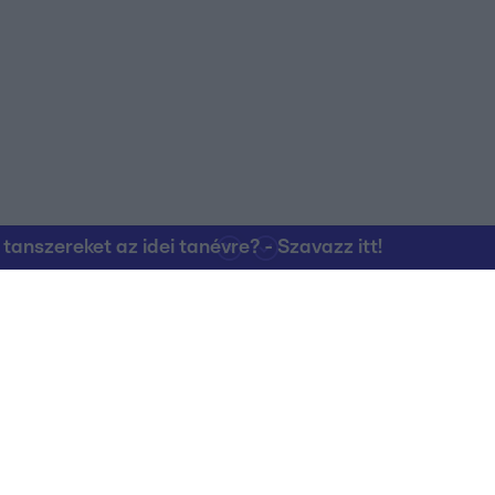
nszereket az idei tanévre? - Szavazz itt!
Kapcsolat
RTL Group Beszál
Magatartási Kó