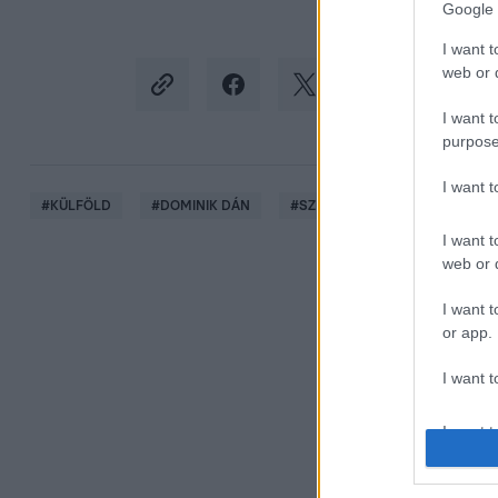
Google 
I want t
web or d
I want t
purpose
I want 
#
KÜLFÖLD
#
DOMINIK DÁN
#
SZLOVÁKIA
#
BELÜGYMIN
I want t
web or d
I want t
or app.
I want t
I want t
authenti