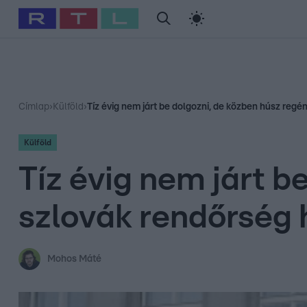
#
Babits Marcella
#
Szellő István
#
Most Wanted
#
Gallusz Ni
Címlap
›
Külföld
›
Tíz évig nem járt be dolgozni, de közben húsz regén
Külföld
Tíz évig nem járt b
szlovák rendőrség 
Mohos Máté