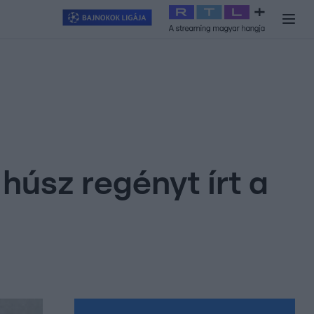
y
#
RTL+
#
Exek csatája 2026
#
Celeb vagyok, ments ki innen
#
H
 húsz regényt írt a