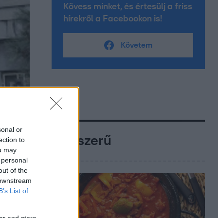
Kövess minket, és értesülj a friss
hírekről a Facebookon is!
Követem
sonal or
Népszerű
ection to
ou may
 personal
out of the
 downstream
B’s List of
er and store