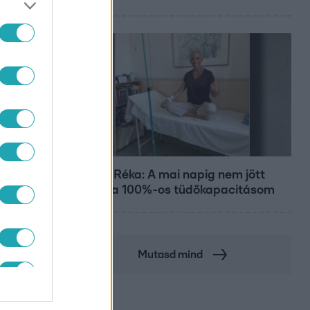
Bulvár
Rubint Réka: A mai napig nem jött
vissza a 100%-os tüdőkapacitásom
Mutasd mind