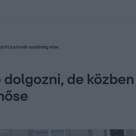
kolett
#
Időjárás
#
RTL műsor
#
Víz
#
Magyar Péter
#
Csillagjeg
yt írt a szlovák rendőrség hőse
e dolgozni, de közben
hőse