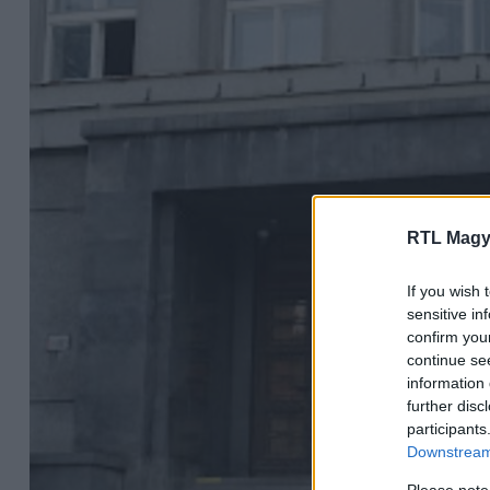
RTL Magy
If you wish 
sensitive in
confirm you
continue se
information 
further disc
participants
Downstream 
Please note