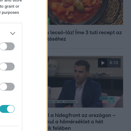
to grant or
ed purposes
Életmód
Kitört a lecsó-láz! Íme 3 tuti recept az
elkészítéséhez
6:12
Reggeli
Átvonul a hidegfront az országon –
így alakul a hőmérséklet a hét
második felében