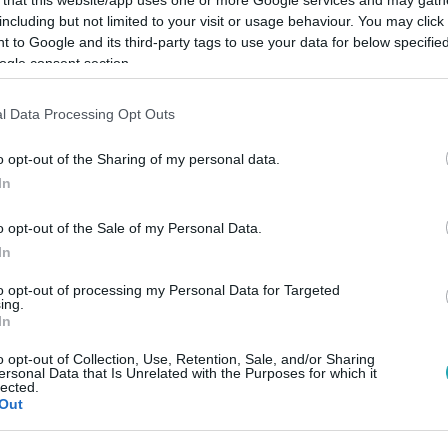
including but not limited to your visit or usage behaviour. You may click 
 to Google and its third-party tags to use your data for below specifi
ogle consent section.
l Data Processing Opt Outs
Link másolása
o opt-out of the Sharing of my personal data.
In
án, aki tíz év alatt 85,4 millió forintnyi
o opt-out of the Sale of my Personal Data.
In
to opt-out of processing my Personal Data for Targeted
ing.
In
o opt-out of Collection, Use, Retention, Sale, and/or Sharing
ersonal Data that Is Unrelated with the Purposes for which it
között legyen a Google-találatokban!
lected.
Out