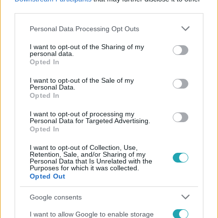
#
VALLOMÁS
#
RENDŐRSÉG
#
ZSAROLÁS
third parties.
Please note that this website/app uses one or more Google
Personal Data Processing Opt Outs
services and may gather and store information including but
not limited to your visit or usage behaviour. You may click to
I want to opt-out of the Sharing of my
personal data.
grant or deny consent to Google and its third-party tags to
Opted In
use your data for below specified purposes in below Google
consent section.
I want to opt-out of the Sale of my
Personal Data.
Népszerű
Opted In
I want to opt-out of processing my
Personal Data for Targeted Advertising.
Opted In
13:37
I want to opt-out of Collection, Use,
Retention, Sale, and/or Sharing of my
Personal Data that Is Unrelated with the
Purposes for which it was collected.
Opted Out
Google consents
I want to allow Google to enable storage