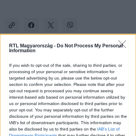
RTL Magyarország -
Do Not Process My Personal
Information
Kövess minket, és értesülj a friss hírekről a
Facebookon is!
If you wish to opt-out of the sale, sharing to third parties, or
processing of your personal or sensitive information for
Követem
targeted advertising by us, please use the below opt-out
section to confirm your selection. Please note that after your
opt-out request is processed you may continue seeing
interest-based ads based on personal information utilized by
us or personal information disclosed to third parties prior to
your opt-out. You may separately opt-out of the further
disclosure of your personal information by third parties on the
#
KI VAGY TE
#
BERÉNYI TIMI
#
ELŐZETESEK
IAB’s list of downstream participants. This information may
#
NEXT
#
LÉNÁRD
#
NIKA
#
HALÁL
also be disclosed by us to third parties on the
IAB’s List of
Downstream Participants
that may further disclose it to other