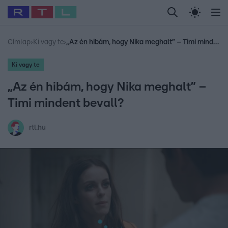
Legfrissebb
RTL Híradó
Fókusz
Sztárhírek
Randi
Celeb vagyok, me
#
Babits Marcella
#
Szellő István
#
Most Wanted
#
Gallusz Niko
Címlap
›
Ki vagy te
›
„Az én hibám, hogy Nika meghalt” – Timi mindent bevall?
Ki vagy te
„Az én hibám, hogy Nika meghalt” –
Timi mindent bevall?
rtl.hu