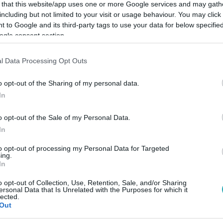
 that this website/app uses one or more Google services and may gath
including but not limited to your visit or usage behaviour. You may click 
 to Google and its third-party tags to use your data for below specifi
ogle consent section.
Link másolása
l Data Processing Opt Outs
o opt-out of the Sharing of my personal data.
In
tne mindent megadni születendő
o opt-out of the Sale of my Personal Data.
ti kalandokba is belefogna. A Keresztanyu
In
 RTL Klubon.
to opt-out of processing my Personal Data for Targeted
ing.
In
o opt-out of Collection, Use, Retention, Sale, and/or Sharing
ersonal Data that Is Unrelated with the Purposes for which it
lected.
között legyen a Google-találatokban!
Out