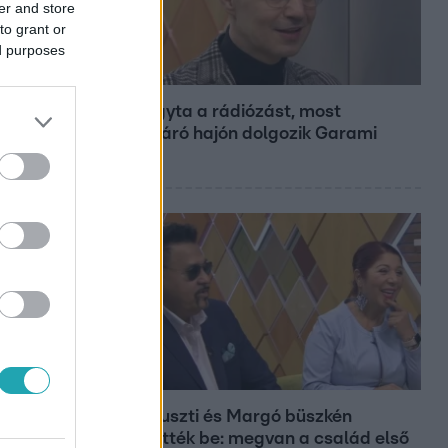
er and store
to grant or
ed purposes
Bulvár
Otthagyta a rádiózást, most
óceánjáró hajón dolgozik Garami
Gábor
Bulvár
Bódi Guszti és Margó büszkén
jelentették be: megvan a család első