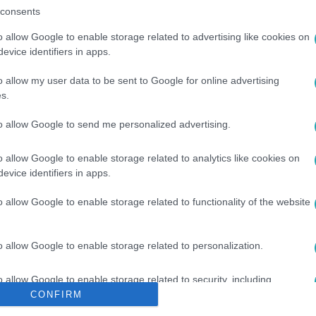
consents
o allow Google to enable storage related to advertising like cookies on
evice identifiers in apps.
o allow my user data to be sent to Google for online advertising
s.
to allow Google to send me personalized advertising.
#
HARANGOZÓ LAURA
#
BÁRÁNY ZOZÓ
#
TERHESSÉG
#
BI
o allow Google to enable storage related to analytics like cookies on
evice identifiers in apps.
o allow Google to enable storage related to functionality of the website
o allow Google to enable storage related to personalization.
o allow Google to enable storage related to security, including
cation functionality and fraud prevention, and other user protection.
CONFIRM