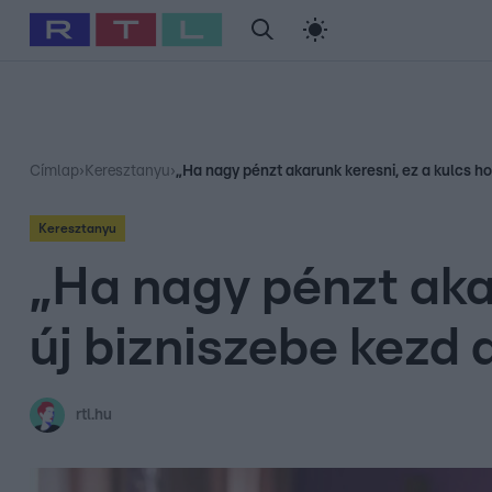
#
Babits Marcella
#
Szellő István
#
Most Wanted
#
Gallusz Ni
Címlap
›
Keresztanyu
›
„Ha nagy pénzt akarunk keresni, ez a kulcs ho
Keresztanyu
„Ha nagy pénzt akar
új bizniszebe kezd 
rtl.hu