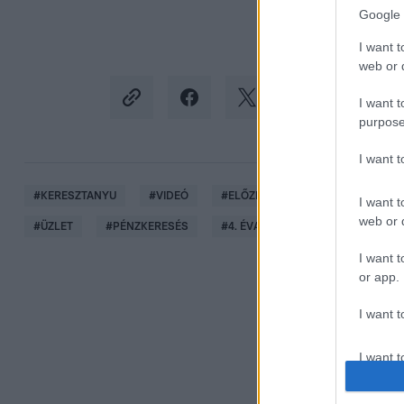
Google 
I want t
web or d
I want t
purpose
I want 
#
KERESZTANYU
#
VIDEÓ
#
ELŐZETESEK
#
ELŐZETES
I want t
web or d
#
ÜZLET
#
PÉNZKERESÉS
#
4. ÉVAD 30. RÉSZ
I want t
or app.
I want t
I want t
authenti