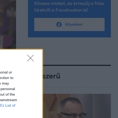
Kövess minket, és értesülj a friss
hírekről a Facebookon is!
Követem
sonal or
Népszerű
ection to
ou may
 personal
out of the
 downstream
B’s List of