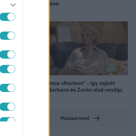
diplomása
ZNISZ
Bulvár
"Hatalmas viharban" - így zajlott
Hegyi Barbara és Zorán első randija
Mutasd mind