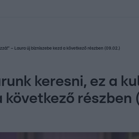
kolett
#
Időjárás
#
RTL műsor
#
Víz
#
Magyar Péter
#
Csillagjeg
zzá!” – Laura új bizniszebe kezd a következő részben (09.02.)
unk keresni, ez a ku
a következő részben 