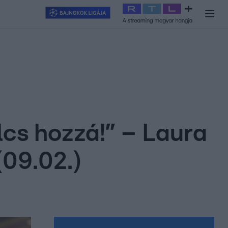
y
#
RTL+
#
Exek csatája 2026
#
Celeb vagyok, ments ki innen
#
H
lcs hozzá!” – Laura
(09.02.)