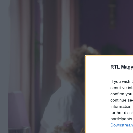
RTL Magy
If you wish 
sensitive in
confirm you
continue se
information 
further disc
participants
Downstream 