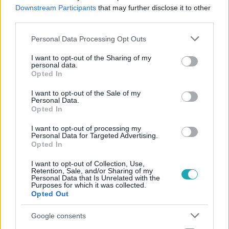
#
TOMASEVICS GINA
#
TITOK
#
VÁLÁS
Downstream Participants
that may further disclose it to other
third parties.
#
SZÖVETSÉG
#
4. ÉVAD 28. RÉSZ
Please note that this website/app uses one or more Google
Personal Data Processing Opt Outs
services and may gather and store information including but
not limited to your visit or usage behaviour. You may click to
I want to opt-out of the Sharing of my
personal data.
grant or deny consent to Google and its third-party tags to
Opted In
use your data for below specified purposes in below Google
consent section.
I want to opt-out of the Sale of my
Personal Data.
Opted In
Népszerű
I want to opt-out of processing my
Personal Data for Targeted Advertising.
Opted In
3:23
I want to opt-out of Collection, Use,
Retention, Sale, and/or Sharing of my
Personal Data that Is Unrelated with the
Purposes for which it was collected.
Opted Out
Google consents