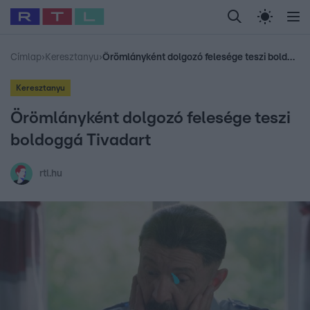
Legfrissebb
RTL Híradó
Fókusz
Sztárhírek
Randi
Celeb vagyok, me
#
Babits Marcella
#
Szellő István
#
Most Wanted
#
Gallusz Niko
Címlap
›
Keresztanyu
›
Örömlányként dolgozó felesége teszi boldoggá Tivadart
Keresztanyu
Örömlányként dolgozó felesége teszi
boldoggá Tivadart
rtl.hu