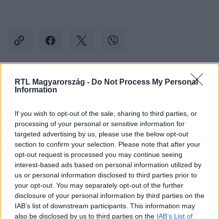
RTL Magyarország -
Do Not Process My Personal
Kövess minket, és értesülj a friss hírekről a
Information
Facebookon is!
If you wish to opt-out of the sale, sharing to third parties, or
processing of your personal or sensitive information for
Követem
targeted advertising by us, please use the below opt-out
section to confirm your selection. Please note that after your
opt-out request is processed you may continue seeing
interest-based ads based on personal information utilized by
us or personal information disclosed to third parties prior to
your opt-out. You may separately opt-out of the further
#
KERESZTANYU
#
ADÁSRÉSZLETEK
disclosure of your personal information by third parties on the
IAB’s list of downstream participants. This information may
#
KRISZTINA TATARENKO
#
TOMASEVICS TIVADAR
also be disclosed by us to third parties on the
IAB’s List of