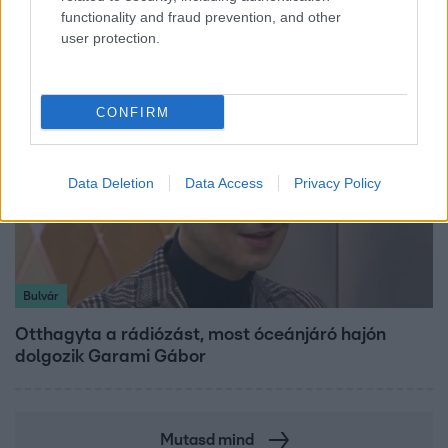
kitagadta Nagy Zsoltot
functionality and fraud prevention, and other
user protection.
CONFIRM
Data Deletion
Data Access
Privacy Policy
Bulvár
Otthagyta a rádiózást, most óceánjáró hajón
dolgozik Garami Gábor
Mutasd mind