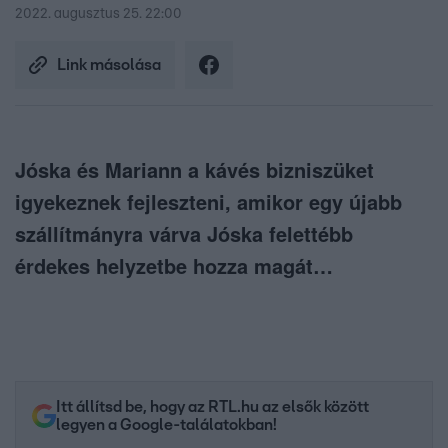
2022. augusztus 25. 22:00
Link másolása
Jóska és Mariann a kávés bizniszüket
igyekeznek fejleszteni, amikor egy újabb
szállítmányra várva Jóska felettébb
érdekes helyzetbe hozza magát…
Itt állítsd be, hogy az RTL.hu az elsők között
legyen a Google-találatokban!