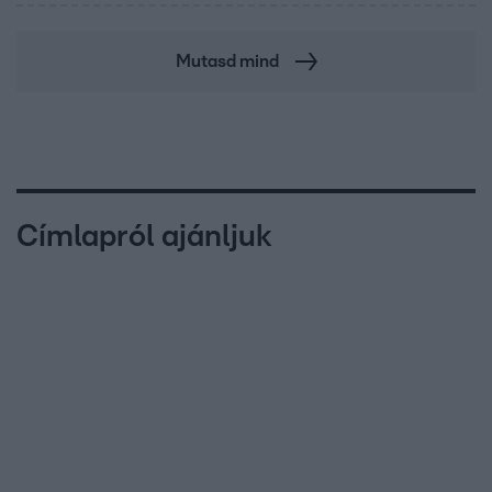
Mutasd mind
Címlapról ajánljuk