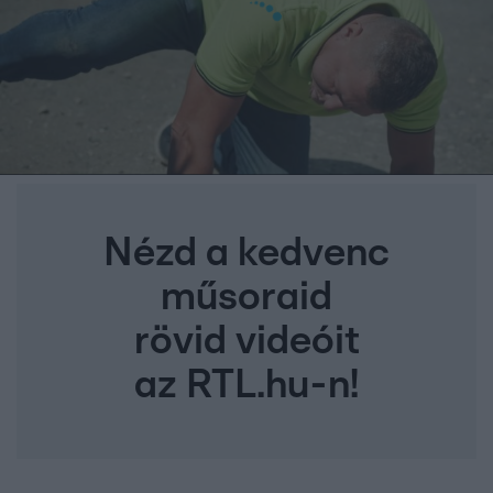
Nézd a kedvenc
műsoraid
rövid videóit
az RTL.hu-n!