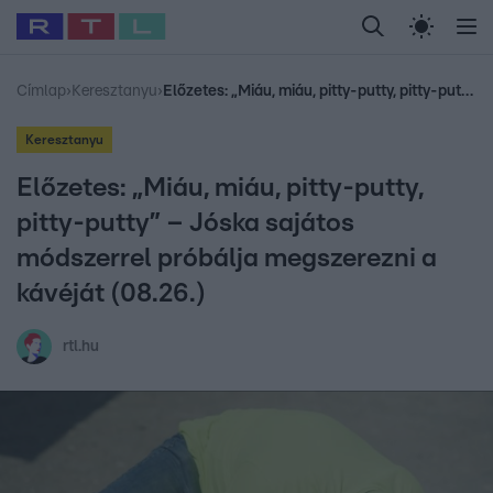
Legfrissebb
RTL Híradó
Fókusz
Sztárhírek
Randi
Celeb vagyok, me
#
Babits Marcella
#
Szellő István
#
Most Wanted
#
Gallusz Niko
Címlap
›
Keresztanyu
›
Előzetes: „Miáu, miáu, pitty-putty, pitty-putty” – Jóska sajátos módszerrel próbálja megszerezni a kávéját (08.26.)
Keresztanyu
Előzetes: „Miáu, miáu, pitty-putty,
pitty-putty” – Jóska sajátos
módszerrel próbálja megszerezni a
kávéját (08.26.)
rtl.hu