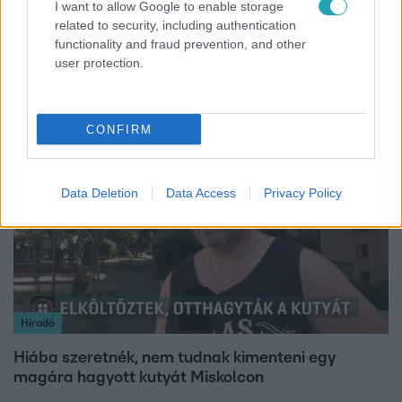
I want to allow Google to enable storage
Fókusz
related to security, including authentication
functionality and fraud prevention, and other
Megvan, kik váltják a fenyegetés miatt visszalépő
user protection.
Majkát a SIC Feszten
CONFIRM
2:06
Data Deletion
Data Access
Privacy Policy
Híradó
Hiába szeretnék, nem tudnak kimenteni egy
magára hagyott kutyát Miskolcon