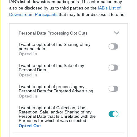
IAB’s list of downstream participants. This information may
#
KERESZTANYU
#
ELŐZETES
#
ELŐZETESEK
also be disclosed by us to third parties on the
IAB’s List of
#
VIDEÓ
#
BÁRÁNY JÓSKA
#
HARANGOZÓ MARIANN
Downstream Participants
that may further disclose it to other
third parties.
#
KÁVÉ
#
CSEMPÉSZ
#
MACSKA
#
BIZNISZ
Please note that this website/app uses one or more Google
Personal Data Processing Opt Outs
#
4. ÉVAD 25. RÉSZ
services and may gather and store information including but
not limited to your visit or usage behaviour. You may click to
I want to opt-out of the Sharing of my
personal data.
grant or deny consent to Google and its third-party tags to
Opted In
use your data for below specified purposes in below Google
consent section.
I want to opt-out of the Sale of my
Personal Data.
Opted In
Népszerű
I want to opt-out of processing my
Personal Data for Targeted Advertising.
Opted In
I want to opt-out of Collection, Use,
Retention, Sale, and/or Sharing of my
6:00
Personal Data that Is Unrelated with the
Purposes for which it was collected.
Opted Out