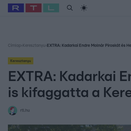
#
Babits Marcella
#
Szellő István
#
Most Wanted
#
Gallusz Ni
Címlap
›
Keresztanyu
›
EXTRA: Kadarkai Endre Molnár Piroskát és Her
Keresztanyu
EXTRA: Kadarkai En
is kifaggatta a Ke
rtl.hu