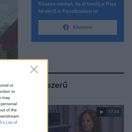
Kövess minket, és értesülj a friss
hírekről a Facebookon is!
Követem
Népszerű
sonal or
ection to
ou may
 personal
out of the
17:24
 downstream
B’s List of