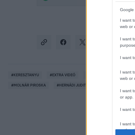
Google 
I want t
web or d
I want t
purpose
I want 
I want t
#
KERESZTANYU
#
EXTRA VIDEÓ
#
EXTRA VIDEÓK
#
KAD
web or d
#
MOLNÁR PIROSKA
#
HERNÁDI JUDIT
I want t
or app.
I want t
I want t
authenti