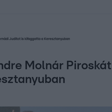
kolett
#
Időjárás
#
RTL műsor
#
Víz
#
Magyar Péter
#
Csillagjeg
nádi Juditot is kifaggatta a Keresztanyuban
dre Molnár Piroskát 
resztanyuban