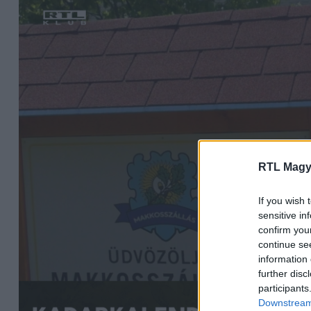
RTL Magy
If you wish 
sensitive in
confirm you
continue se
information 
further disc
participants
Downstream 