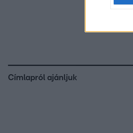
Címlapról ajánljuk