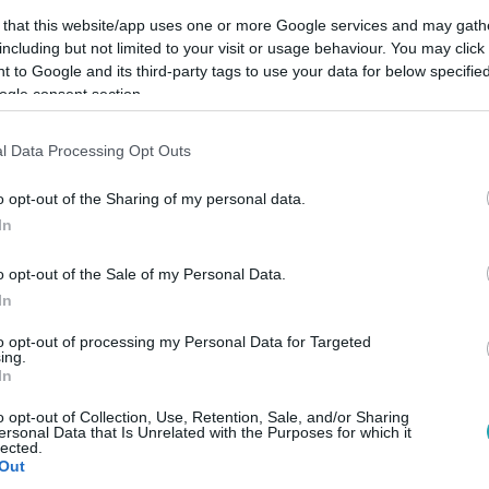
 that this website/app uses one or more Google services and may gath
including but not limited to your visit or usage behaviour. You may click 
 to Google and its third-party tags to use your data for below specifi
ogle consent section.
Link másolása
l Data Processing Opt Outs
o opt-out of the Sharing of my personal data.
In
dik évadában találkozhattunk először,
több kérdéssel bombázza a község
o opt-out of the Sale of my Personal Data.
In
ttal nagyobb szerepet vállalt a forgatásban,
t elárult extra videónkban!
to opt-out of processing my Personal Data for Targeted
ing.
In
o opt-out of Collection, Use, Retention, Sale, and/or Sharing
ersonal Data that Is Unrelated with the Purposes for which it
lected.
Out
között legyen a Google-találatokban!