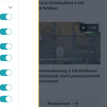
így alakul a hőmérséklet a hét
második felében
2:46
Híradó
Energiatakarékosság a börtönökben
is – korlátozások miatt panaszkodnak
a fogvatartottak
Mutasd mind