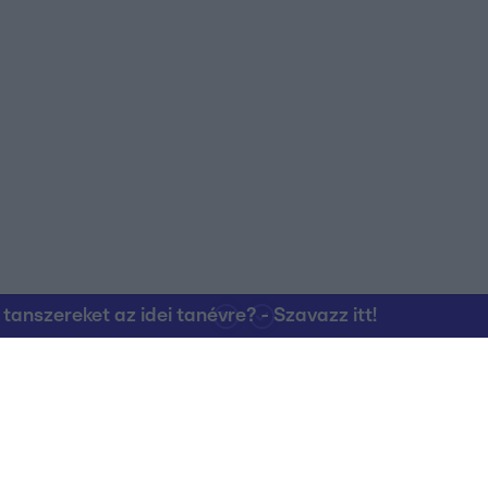
nszereket az idei tanévre? - Szavazz itt!