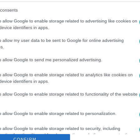
consents
o allow Google to enable storage related to advertising like cookies on
evice identifiers in apps.
o allow my user data to be sent to Google for online advertising
s.
to allow Google to send me personalized advertising.
o allow Google to enable storage related to analytics like cookies on
ARKAI ENDRE
#
RIPORTER
#
INTERJÚ
#
4. ÉVAD
evice identifiers in apps.
o allow Google to enable storage related to functionality of the website
o allow Google to enable storage related to personalization.
o allow Google to enable storage related to security, including
cation functionality and fraud prevention, and other user protection.
CONFIRM