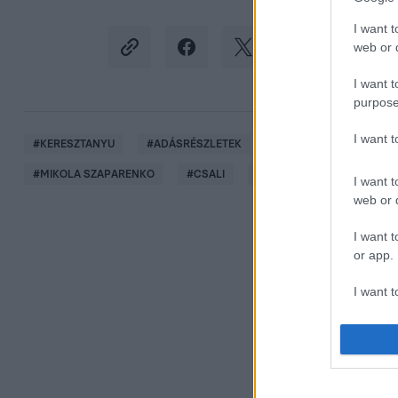
I want t
web or d
I want t
purpose
I want 
#
KERESZTANYU
#
ADÁSRÉSZLETEK
#
3. ÉVAD 58. RÉSZ
#
MIKOLA SZAPARENKO
#
CSALI
#
CSAPDA
#
RÚDTÁNC
I want t
web or d
I want t
or app.
I want t
I want t
authenti