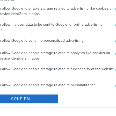
o allow Google to enable storage related to advertising like cookies on
evice identifiers in apps.
o allow my user data to be sent to Google for online advertising
s.
to allow Google to send me personalized advertising.
#
HARANGOZÓ LAURA
#
HARANGOZÓ PETRA
#
KALÁNOS JANI
o allow Google to enable storage related to analytics like cookies on
evice identifiers in apps.
o allow Google to enable storage related to functionality of the website
o allow Google to enable storage related to personalization.
o allow Google to enable storage related to security, including
CONFIRM
cation functionality and fraud prevention, and other user protection.