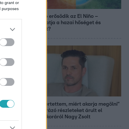
to grant or
Időjárás
ed purposes
Tovább erősödik az El Niño –
fokozhatja a hazai hőséget és
aszályt?
Bulvár
„Nem értettem, miért akarja megölni”
– megrázó részleteket árult el
gyerekkoráról Nagy Zsolt