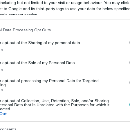
including but not limited to your visit or usage behaviour. You may click 
 to Google and its third-party tags to use your data for below specifi
ogle consent section.
Link másolása
l Data Processing Opt Outs
o opt-out of the Sharing of my personal data.
kapják el a motoros bűnözőn, de Laura
In
lettel állt elő, amire egyik férfi sem
o opt-out of the Sale of my Personal Data.
In
to opt-out of processing my Personal Data for Targeted
ing.
In
o opt-out of Collection, Use, Retention, Sale, and/or Sharing
között legyen a Google-találatokban!
ersonal Data that Is Unrelated with the Purposes for which it
lected.
Out
consents