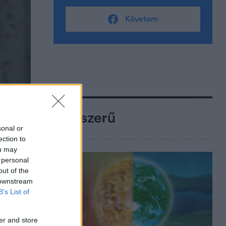
Követem
Népszerű
sonal or
ection to
ou may
 personal
out of the
 downstream
B’s List of
er and store