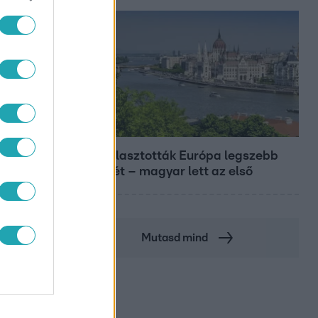
Európa
Megválasztották Európa legszebb
épületét – magyar lett az első
Mutasd mind