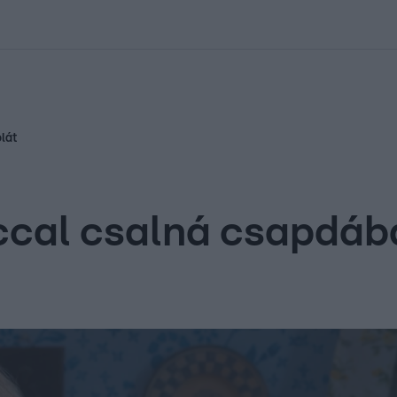
kolett
#
Időjárás
#
RTL műsor
#
Víz
#
Magyar Péter
#
Csillagjeg
lát
ccal csalná csapdáb