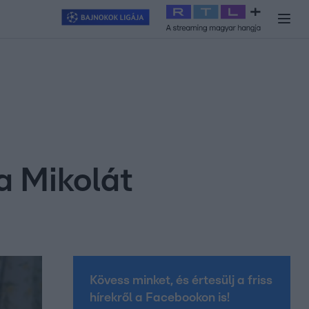
y
#
RTL+
#
Exek csatája 2026
#
Celeb vagyok, ments ki innen
#
H
a Mikolát
Kövess minket, és értesülj a friss
hírekről a Facebookon is!