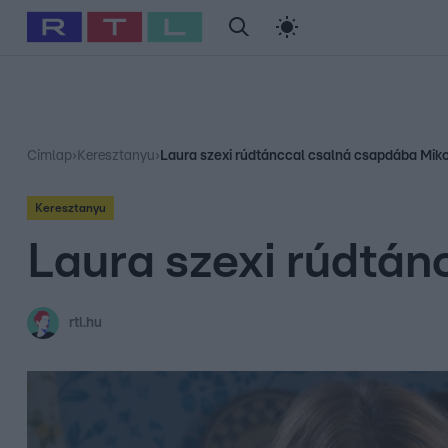
#
Babits Marcella
#
Szellő István
#
Most Wanted
#
Gallusz Ni
Címlap
›
Keresztanyu
›
Laura szexi rúdtánccal csalná csapdába Miko
Keresztanyu
Laura szexi rúdtán
rtl.hu