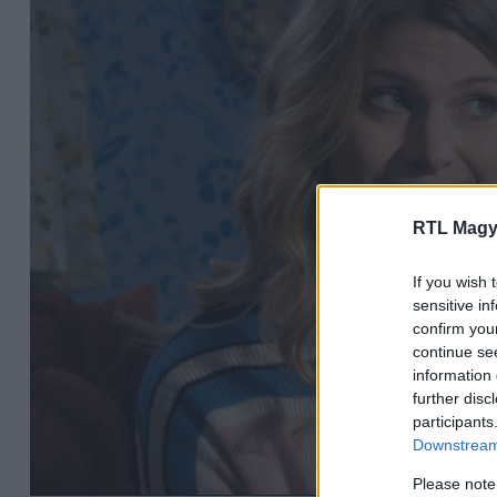
RTL Magy
If you wish 
sensitive in
confirm you
continue se
information 
further disc
participants
Downstream 
Please note