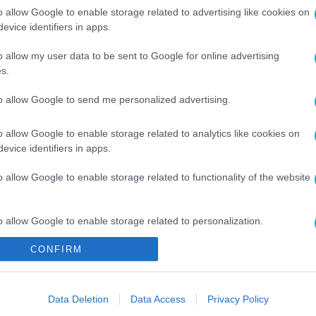
o allow Google to enable storage related to advertising like cookies on
evice identifiers in apps.
o allow my user data to be sent to Google for online advertising
s.
to allow Google to send me personalized advertising.
#
DR. KRASZNAHORKAI ANTAL
#
MAROZSÁN GÁBOR
o allow Google to enable storage related to analytics like cookies on
evice identifiers in apps.
o allow Google to enable storage related to functionality of the website
o allow Google to enable storage related to personalization.
CONFIRM
o allow Google to enable storage related to security, including
cation functionality and fraud prevention, and other user protection.
Data Deletion
Data Access
Privacy Policy