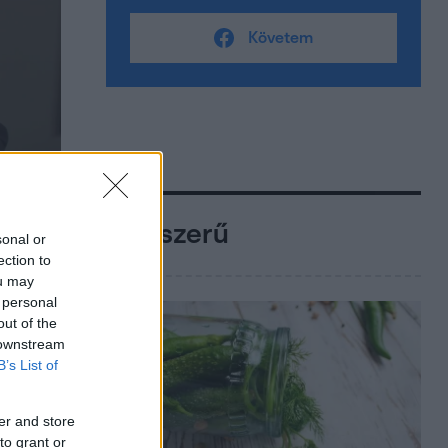
Követem
Népszerű
sonal or
ection to
ou may
 personal
out of the
 downstream
B’s List of
er and store
to grant or