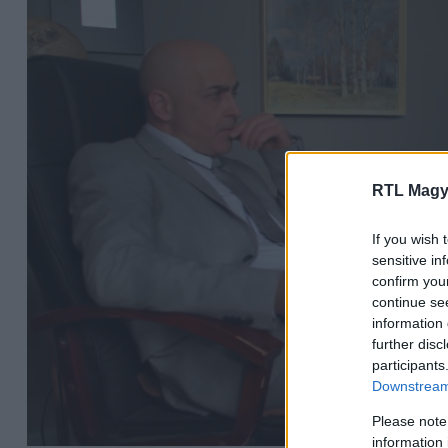
RTL Magy
If you wish 
sensitive in
confirm you
continue se
information 
further disc
participants
Downstream 
Please note
information 