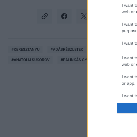
I want t
web or d
I want t
purpose
I want 
#
KERESZTANYU
#
ADÁSRÉSZLETEK
#
2. ÉVAD 43. RÉSZ
I want t
#
ANATOLIJ SUKOROV
#
PÁLINKÁS GYÖRGY
#
NYOMOZÁS
web or d
I want t
or app.
I want t
I want t
authenti