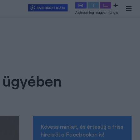
y
#
RTL+
#
Exek csatája 2026
#
Celeb vagyok, ments ki innen
#
H
y ügyében
Kövess minket, és értesülj a friss
hírekről a Facebookon is!