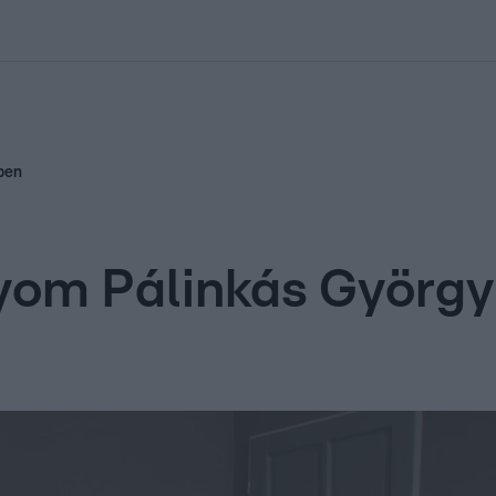
kolett
#
Időjárás
#
RTL műsor
#
Víz
#
Magyar Péter
#
Csillagjeg
ben
nyom Pálinkás Györg