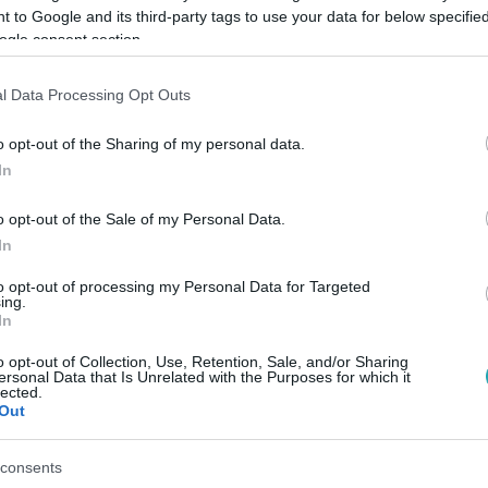
 to Google and its third-party tags to use your data for below specifi
ogle consent section.
Link másolása
l Data Processing Opt Outs
o opt-out of the Sharing of my personal data.
In
llgatnia Anatolij és Viki beszélgetését, így
ytathatják Pálinkás György, vagyis Georgij
o opt-out of the Sale of my Personal Data.
In
to opt-out of processing my Personal Data for Targeted
ing.
In
o opt-out of Collection, Use, Retention, Sale, and/or Sharing
ersonal Data that Is Unrelated with the Purposes for which it
között legyen a Google-találatokban!
lected.
Out
consents