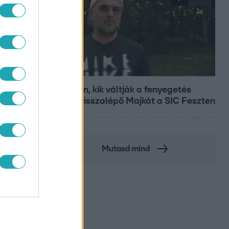
Fókusz
Megvan, kik váltják a fenyegetés
miatt visszalépő Majkát a SIC Feszten
Mutasd mind