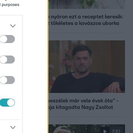
ed purposes
Életmód
Minden nyáron ezt a receptet keresik:
így lesz tökéletes a kovászos uborka
Bulvár
"Nem beszélek már vele évek óta" -
Édesapja kitagadta Nagy Zsoltot
7:51