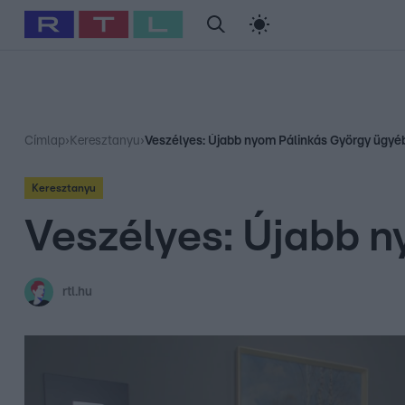
#
Babits Marcella
#
Szellő István
#
Most Wanted
#
Gallusz Ni
Címlap
›
Keresztanyu
›
Veszélyes: Újabb nyom Pálinkás György ügyé
Keresztanyu
Veszélyes: Újabb 
rtl.hu