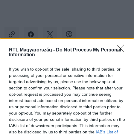
RTL Magyarország -
Do Not Process My Personal
Information
Kövess minket, és értesülj a friss hírekről a
If you wish to opt-out of the sale, sharing to third parties, or
Facebookon is!
processing of your personal or sensitive information for
targeted advertising by us, please use the below opt-out
Követem
section to confirm your selection. Please note that after your
opt-out request is processed you may continue seeing
interest-based ads based on personal information utilized by
us or personal information disclosed to third parties prior to
your opt-out. You may separately opt-out of the further
disclosure of your personal information by third parties on the
IAB’s list of downstream participants. This information may
#
KERESZTANYU
#
ADÁSRÉSZLETEK
#
2. ÉVAD 43. RÉSZ
also be disclosed by us to third parties on the
IAB’s List of