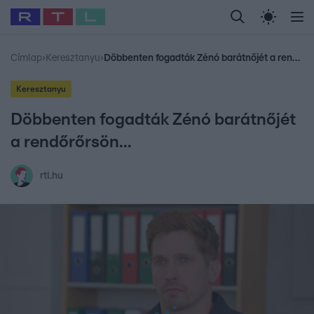
Legfrissebb
RTL Híradó
Fókusz
Sztárhírek
Randi
Celeb vagyok, me
#
Babits Marcella
#
Szellő István
#
Most Wanted
#
Gallusz Niko
Címlap
›
Keresztanyu
›
Döbbenten fogadták Zénó barátnőjét a rendőrőrsön...
Keresztanyu
Döbbenten fogadták Zénó barátnőjét
a rendőrőrsön...
rtl.hu