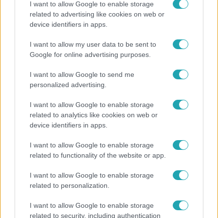
I want to allow Google to enable storage
related to advertising like cookies on web or
device identifiers in apps.
Híradó
I want to allow my user data to be sent to
Felrobbant egy powerbank, pillanatok alatt porig
Google for online advertising purposes.
égett egy autó Debrecenben.
I want to allow Google to send me
personalized advertising.
I want to allow Google to enable storage
related to analytics like cookies on web or
device identifiers in apps.
I want to allow Google to enable storage
related to functionality of the website or app.
I want to allow Google to enable storage
related to personalization.
Bulvár
I want to allow Google to enable storage
A fiataloknak üzent Majka: „Hagyjátok ezt abba,
related to security, including authentication