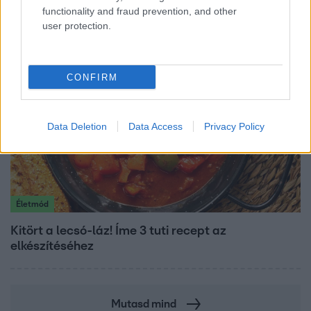
ez nagyon ciki!”
functionality and fraud prevention, and other
user protection.
CONFIRM
Data Deletion
Data Access
Privacy Policy
Életmód
Kitört a lecsó-láz! Íme 3 tuti recept az
elkészítéséhez
Mutasd mind