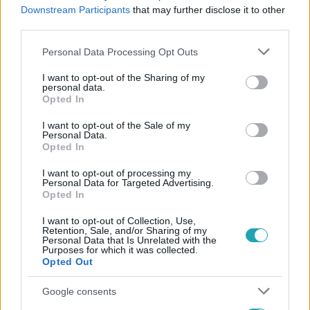
#
TÖRÖK ZÉNÓ
#
CSALÁDI NAP
#
RENDŐRSÉG
Downstream Participants
that may further disclose it to other
third parties.
#
NYOMOZÁS
#
ALIBI
#
BARÁTNŐ
Please note that this website/app uses one or more Google
Personal Data Processing Opt Outs
services and may gather and store information including but
not limited to your visit or usage behaviour. You may click to
I want to opt-out of the Sharing of my
personal data.
grant or deny consent to Google and its third-party tags to
Opted In
use your data for below specified purposes in below Google
consent section.
I want to opt-out of the Sale of my
Personal Data.
Opted In
Népszerű
I want to opt-out of processing my
Personal Data for Targeted Advertising.
Opted In
2:30
I want to opt-out of Collection, Use,
Retention, Sale, and/or Sharing of my
Personal Data that Is Unrelated with the
Purposes for which it was collected.
Opted Out
Google consents