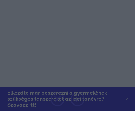
Elkezdte már beszerezni a gyermekének
szükséges tanszereket az idei tanévre? -
Szavazz itt!