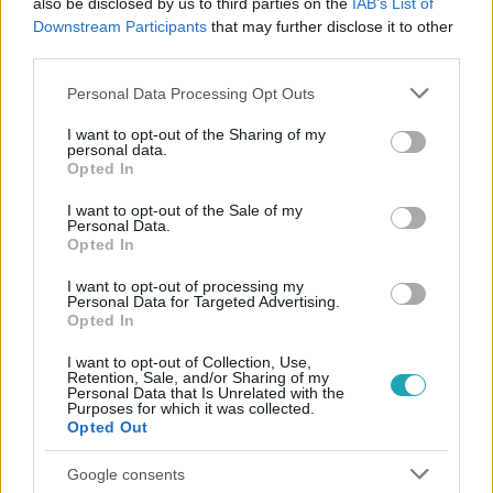
also be disclosed by us to third parties on the
IAB’s List of
#
HOTEL MARGARET
#
HOTEL
#
ELŐZETESEK
Downstream Participants
that may further disclose it to other
#
MARGARET
#
ASSZONY
#
GYULA
#
MARCSI
third parties.
Please note that this website/app uses one or more Google
Personal Data Processing Opt Outs
services and may gather and store information including but
not limited to your visit or usage behaviour. You may click to
I want to opt-out of the Sharing of my
personal data.
grant or deny consent to Google and its third-party tags to
Opted In
use your data for below specified purposes in below Google
consent section.
I want to opt-out of the Sale of my
Personal Data.
Népszerű
Opted In
I want to opt-out of processing my
Personal Data for Targeted Advertising.
Opted In
6:12
I want to opt-out of Collection, Use,
Retention, Sale, and/or Sharing of my
Personal Data that Is Unrelated with the
Purposes for which it was collected.
Opted Out
Google consents