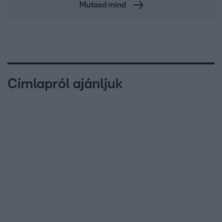
Mutasd mind
Címlapról ajánljuk