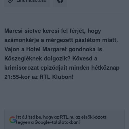
Link másolása
Marcsi sietve keresi fel férjét, hogy
számonkérje a mérgezett pástétom miatt.
Vajon a Hotel Margaret gondnoka is
Kőszegiéknek dolgozik? Kövesd a
krimisorozat epizódjait minden hétköznap
21:55-kor az RTL Klubon!
Itt állítsd be, hogy az RTL.hu az elsők között
legyen a Google-találatokban!