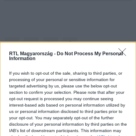
RTL Magyarország -
Do Not Process My Personal
Information
Kövess minket, és értesülj a friss hírekről a
If you wish to opt-out of the sale, sharing to third parties, or
processing of your personal or sensitive information for
Facebookon is!
targeted advertising by us, please use the below opt-out
section to confirm your selection. Please note that after your
Követem
opt-out request is processed you may continue seeing
interest-based ads based on personal information utilized by
us or personal information disclosed to third parties prior to
your opt-out. You may separately opt-out of the further
disclosure of your personal information by third parties on the
IAB’s list of downstream participants. This information may