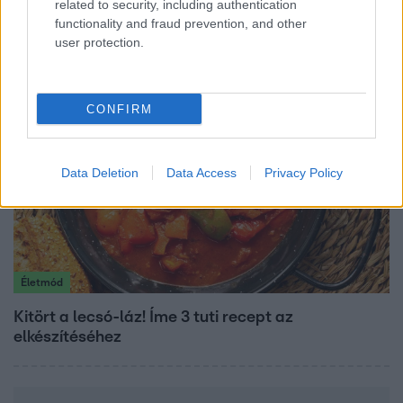
related to security, including authentication
vállalnám!” – Détár Enikő megszólalt a politikai
functionality and fraud prevention, and other
megkeresésekkel kapcsolatban
user protection.
CONFIRM
Data Deletion
Data Access
Privacy Policy
Életmód
Kitört a lecsó-láz! Íme 3 tuti recept az
elkészítéséhez