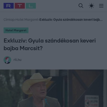
Legfrissebb
RTL Híradó
Fókusz
Sztárhírek
Randi
Celeb vagyok, me
#
Babits Marcella
#
Szellő István
#
Most Wanted
#
Gallusz Niko
Címlap
›
Hotel Margaret
›
Exkluzív: Gyula szándékosan keveri bajba Marcsit?
Hotel Margaret
Exkluzív: Gyula szándékosan keveri
bajba Marcsit?
rtl.hu