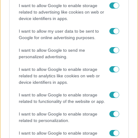
I want to allow Google to enable storage
related to advertising like cookies on web or
Reggeli
device identifiers in apps.
Átvonul a hidegfront az országon – így alakul a
I want to allow my user data to be sent to
hőmérséklet a hét második felében
Google for online advertising purposes.
I want to allow Google to send me
personalized advertising.
17:24
I want to allow Google to enable storage
related to analytics like cookies on web or
device identifiers in apps.
I want to allow Google to enable storage
related to functionality of the website or app.
I want to allow Google to enable storage
related to personalization.
Reggeli
I want to allow Google to enable storage
„Ha olyan ember keresne meg, akkor sem