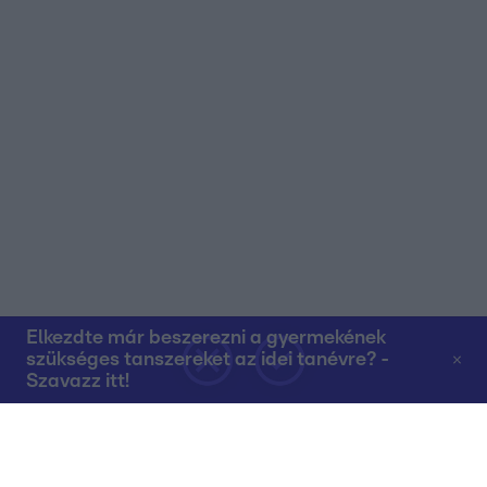
Elkezdte már beszerezni a gyermekének
szükséges tanszereket az idei tanévre? -
Szavazz itt!