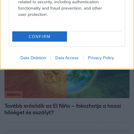
related to security, including authentication
korlátozások miatt panaszkodnak a
functionality and fraud prevention, and other
fogvatartottak
user protection.
CONFIRM
Data Deletion
Data Access
Privacy Policy
Időjárás
Tovább erősödik az El Niño – fokozhatja a hazai
hőséget és aszályt?