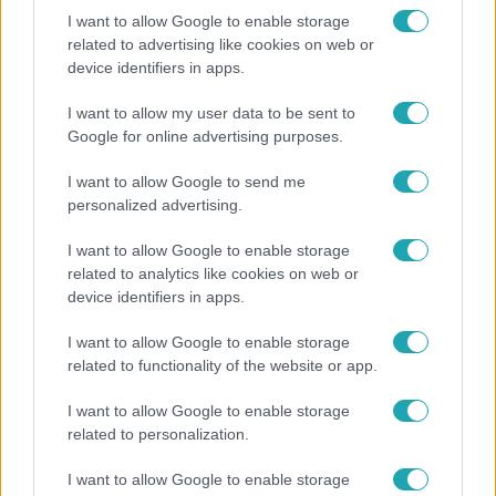
I want to allow Google to enable storage
related to advertising like cookies on web or
device identifiers in apps.
Híradó
Az RTL Híradó riportja után renndőrök és
I want to allow my user data to be sent to
állatmentők hozták ki a magára hagyott kutyát
Google for online advertising purposes.
I want to allow Google to send me
personalized advertising.
2:46
I want to allow Google to enable storage
related to analytics like cookies on web or
device identifiers in apps.
I want to allow Google to enable storage
related to functionality of the website or app.
I want to allow Google to enable storage
related to personalization.
Híradó
I want to allow Google to enable storage
Energiatakarékosság a börtönökben is –