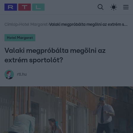
Legfrissebb
RTL Híradó
Fókusz
Sztárhírek
Randi
Celeb vagyok, me
#
Babits Marcella
#
Szellő István
#
Most Wanted
#
Gallusz Niko
Címlap
›
Hotel Margaret
›
Valaki megpróbálta megölni az extrém sportolót?
Hotel Margaret
Valaki megpróbálta megölni az
extrém sportolót?
rtl.hu