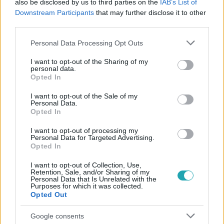
also be disclosed by us to third parties on the
IAB’s List of
#
UGRÁS
#
ADÁNYI ALEX
#
HOTEL
#
MARGARET
Downstream Participants
that may further disclose it to other
#
PÁSZTOR VIRÁG
#
KIRA
third parties.
Please note that this website/app uses one or more Google
Personal Data Processing Opt Outs
services and may gather and store information including but
not limited to your visit or usage behaviour. You may click to
I want to opt-out of the Sharing of my
personal data.
grant or deny consent to Google and its third-party tags to
Opted In
use your data for below specified purposes in below Google
consent section.
I want to opt-out of the Sale of my
Personal Data.
Népszerű
Opted In
I want to opt-out of processing my
Personal Data for Targeted Advertising.
Opted In
2:14
I want to opt-out of Collection, Use,
Retention, Sale, and/or Sharing of my
Personal Data that Is Unrelated with the
Purposes for which it was collected.
Opted Out
Google consents