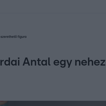
kolett
#
Időjárás
#
RTL műsor
#
Víz
#
Magyar Péter
#
Csillagjeg
 szerethető figura
ordai Antal egy nehe