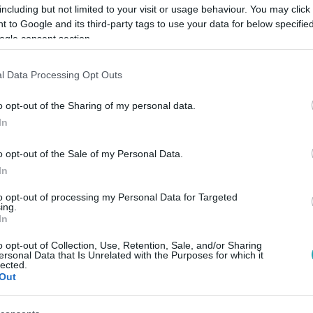
including but not limited to your visit or usage behaviour. You may click 
 to Google and its third-party tags to use your data for below specifi
ogle consent section.
l Data Processing Opt Outs
Link másolása
o opt-out of the Sharing of my personal data.
In
ító színész többek között azt is elmesélte,
o opt-out of the Sale of my Personal Data.
In
kedvelni ahhoz, hogy valaki eltűrje őt.
zett pár közös tulajdonságot saját maga és
to opt-out of processing my Personal Data for Targeted
ing.
In
o opt-out of Collection, Use, Retention, Sale, and/or Sharing
ersonal Data that Is Unrelated with the Purposes for which it
lected.
Out
között legyen a Google-találatokban!