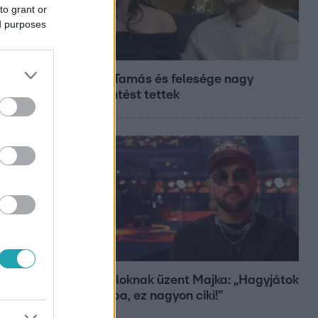
to grant or
ed purposes
Bulvár
Veréb Tamás és felesége nagy
bejelentést tettek
Bulvár
A fiataloknak üzent Majka: „Hagyjátok
ezt abba, ez nagyon ciki!”