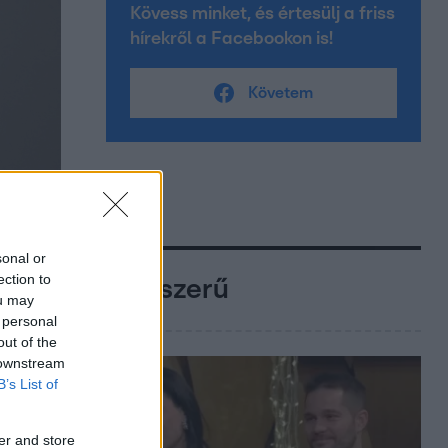
Kövess minket, és értesülj a friss
hírekről a Facebookon is!
Követem
sonal or
ection to
Népszerű
ou may
 personal
out of the
 downstream
B’s List of
er and store