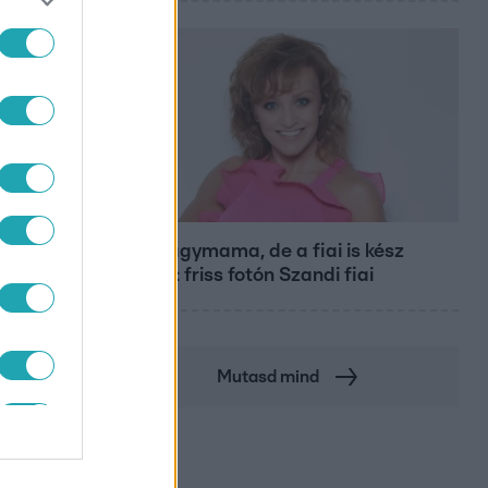
Bulvár
Már nagymama, de a fiai is kész
férfiak: friss fotón Szandi fiai
Mutasd mind