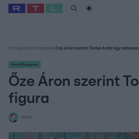
#
Babits Marcella
#
Szellő István
#
Most Wanted
#
Gallusz Ni
Címlap
›
Hotel Margaret
›
Őze Áron szerint Tordai Antal egy nehezen
Hotel Margaret
Őze Áron szerint T
figura
rtl.hu