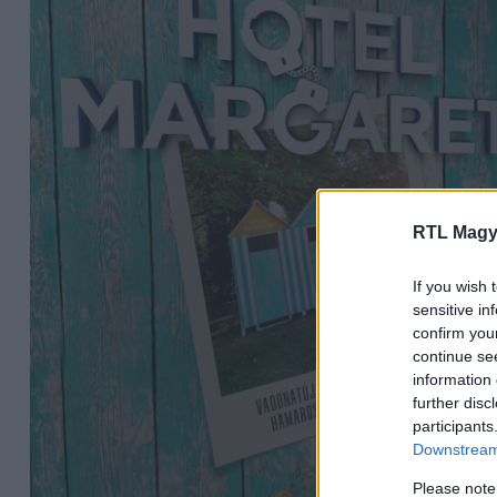
RTL Magy
If you wish 
sensitive in
confirm you
continue se
information 
further disc
participants
Downstream 
Please note