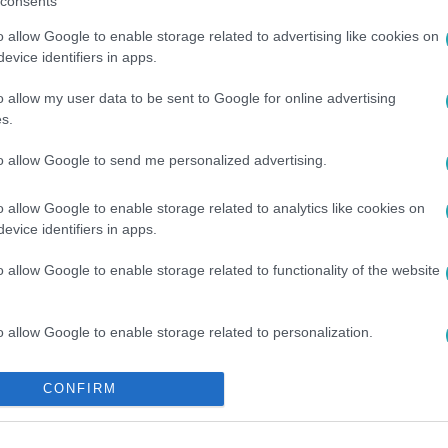
consents
o allow Google to enable storage related to advertising like cookies on
evice identifiers in apps.
o allow my user data to be sent to Google for online advertising
s.
to allow Google to send me personalized advertising.
o allow Google to enable storage related to analytics like cookies on
evice identifiers in apps.
#
ŐZE ÁRON
#
INTERJÚ
#
NYOMOZÓ
#
KRIMI
#
BALATON
o allow Google to enable storage related to functionality of the website
o allow Google to enable storage related to personalization.
o allow Google to enable storage related to security, including
CONFIRM
cation functionality and fraud prevention, and other user protection.