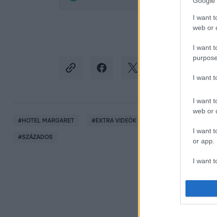
Google 
I want t
web or d
I want t
purpose
I want 
I want t
web or d
#
HOTEL MARGARET
#
EXTRA VIDEÓK
#
TORDAI ANTAL
I want t
#
SZÁZADOS
or app.
I want t
I want t
authenti