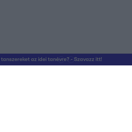
nszereket az idei tanévre? - Szavazz itt!
Kapcsolat
RTL Group Beszál
Magatartási Kó
az RTL+-on
Vállalati hírek