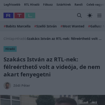
Legfrissebb
RTL Híradó
Fókusz
Sztárhírek
Randi
Celeb vagyok
#
Babits Marcella
#
Szellő István
#
Most Wanted
#
Gallusz N
Címlap
›
Híradó
›
Szakács István az RTL-nek: félreérthető volt a videója, de nem akart fenyegetni
Híradó
Szakács István az RTL-nek:
félreérthető volt a videója, de nem
akart fenyegetni
Ződi Péter