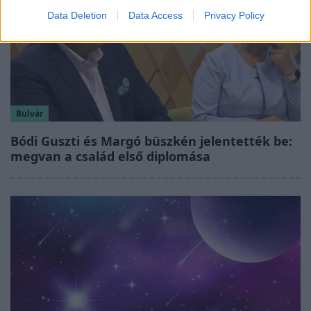
Data Deletion
Data Access
Privacy Policy
Bulvár
Bódi Guszti és Margó büszkén jelentették be:
megvan a család első diplomása