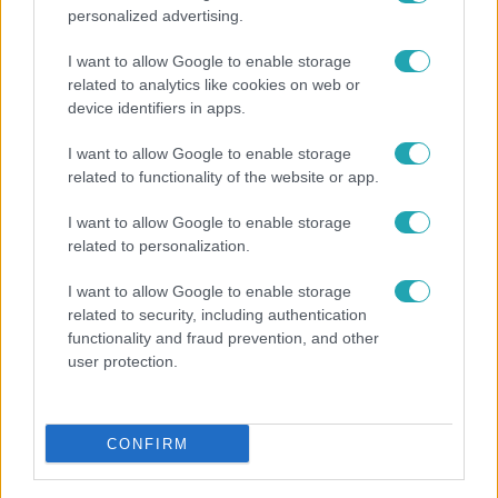
personalized advertising.
14:09
I want to allow Google to enable storage
related to analytics like cookies on web or
device identifiers in apps.
I want to allow Google to enable storage
related to functionality of the website or app.
I want to allow Google to enable storage
related to personalization.
Reggeli
I want to allow Google to enable storage
related to security, including authentication
„A csúcs opcionális, a biztonságos hazatérés
functionality and fraud prevention, and other
kötelező” – 50 méterre a csúcstól fordult
user protection.
vissza Klein Dávid
CONFIRM