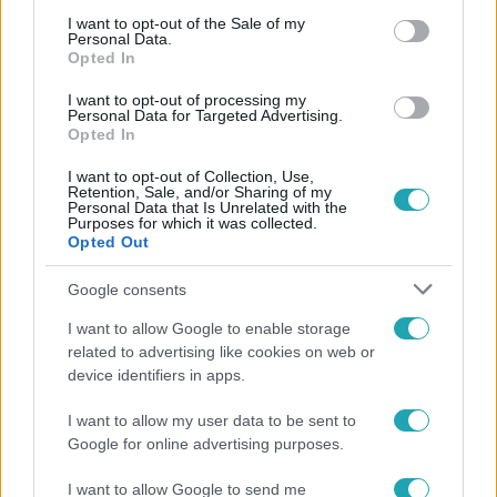
consent section.
I want to opt-out of the Sale of my
Personal Data.
Opted In
I want to opt-out of processing my
Personal Data for Targeted Advertising.
Opted In
#
HÍRADÓ
#
VIDEÓ
#
ADÁSRÉSZLETEK
I want to opt-out of Collection, Use,
#
SZAKÁCS ISTVÁN
#
TERRORCSELEKMÉNY
Retention, Sale, and/or Sharing of my
Personal Data that Is Unrelated with the
#
RENDŐRSÉG
#
ORBÁN VIKTOR
#
FIDESZ
Purposes for which it was collected.
Opted Out
#
INFLUENSZER
Google consents
I want to allow Google to enable storage
related to advertising like cookies on web or
device identifiers in apps.
I want to allow my user data to be sent to
Népszerű
Google for online advertising purposes.
I want to allow Google to send me