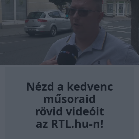
Nézd a kedvenc műsoraid rövi
Nézd a kedvenc
műsoraid
rövid videóit
az RTL.hu-n!