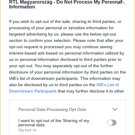
RTL Magyarország -
Do Not Process My Personal
Information
If you wish to opt-out of the sale, sharing to third parties, or
Itt állítsd be, hogy az RTL.hu az elsők között
processing of your personal or sensitive information for
legyen a Google-találatokban!
targeted advertising by us, please use the below opt-out
section to confirm your selection. Please note that after your
opt-out request is processed you may continue seeing
interest-based ads based on personal information utilized by
us or personal information disclosed to third parties prior to
your opt-out. You may separately opt-out of the further
disclosure of your personal information by third parties on the
IAB’s list of downstream participants. This information may
also be disclosed by us to third parties on the
IAB’s List of
Downstream Participants
that may further disclose it to other
third parties.
Please note that this website/app uses one or more Google
Kövess minket, és értesülj a friss
Personal Data Processing Opt Outs
services and may gather and store information including but
hírekről a Facebookon is!
not limited to your visit or usage behaviour. You may click to
I want to opt-out of the Sharing of my
personal data.
grant or deny consent to Google and its third-party tags to
Opted In
Követem
use your data for below specified purposes in below Google