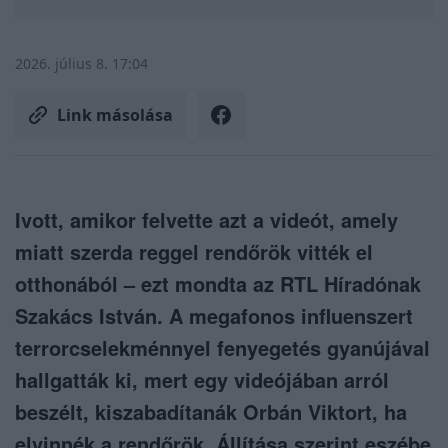
2026. július 8. 17:04
Link másolása
Ivott, amikor felvette azt a videót, amely
miatt szerda reggel rendőrök vitték el
otthonából – ezt mondta az RTL Híradónak
Szakács István. A megafonos influenszert
terrorcselekménnyel fenyegetés gyanújával
hallgatták ki, mert egy videójában arról
beszélt, kiszabadítanák Orbán Viktort, ha
elvinnék a rendőrök. Állítása szerint eszébe