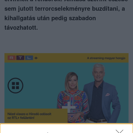
sem jutott terrorcselekményre buzdítani, a
kihallgatás után pedig szabadon
távozhatott.
Nézd vissza a Híradó adásait az RTL+ felületén!