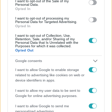
I want to opt-out of the Sale of my
Personal Data.
#
HÍRADÓ
#
ADÁSRÉSZLETEK
#
BALESET
Opted In
#
KARAMBOL
#
KISBUSZ
#
TAXI
#
TÁMADÁS
I want to opt-out of processing my
Personal Data for Targeted Advertising.
#
GARÁZDASÁG
#
RUGDOSÁS
#
VIDEÓ
Opted In
#
BUDAPEST
I want to opt-out of Collection, Use,
Retention, Sale, and/or Sharing of my
Personal Data that Is Unrelated with the
Purposes for which it was collected.
Opted Out
Google consents
I want to allow Google to enable storage
related to advertising like cookies on web or
Népszerű
device identifiers in apps.
I want to allow my user data to be sent to
Google for online advertising purposes.
2:37
I want to allow Google to send me
personalized advertising.