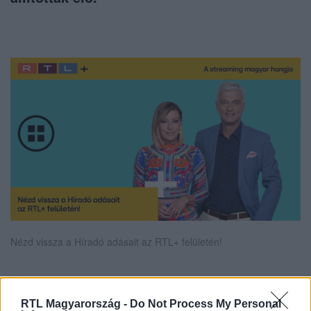
Nézd vissza a Híradó adásait az RTL+ felületén!
Itt állítsd be, hogy az RTL.hu az elsők között
RTL Magyarország -
Do Not Process My Personal