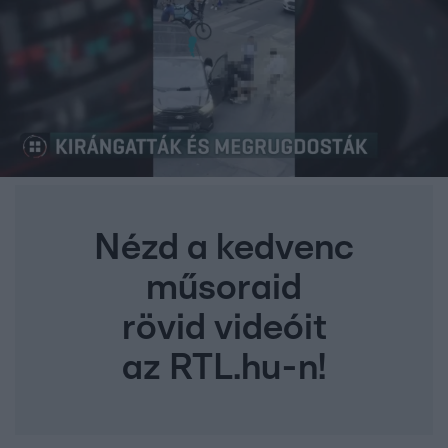
Nézd a kedvenc
műsoraid
rövid videóit
az RTL.hu-n!