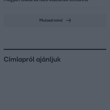
Mutasd mind
Címlapról ajánljuk