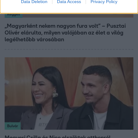
Data Deletion
Data Access
Privacy Policy
Reggeli
„Magyarként nekem nagyon fura volt” – Pusztai
Olivér elárulta, milyen valójában az élet a világ
legélhetőbb városában
Bulvár
Megyeri Csilla és Nico elszöktek otthonról