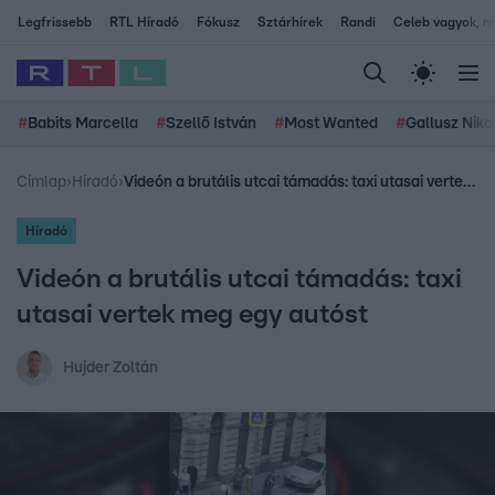
Legfrissebb
RTL Híradó
Fókusz
Sztárhírek
Randi
Celeb vagyok, me
#
Babits Marcella
#
Szellő István
#
Most Wanted
#
Gallusz Niko
Címlap
›
Híradó
›
Videón a brutális utcai támadás: taxi utasai vertek meg egy autóst
Híradó
Videón a brutális utcai támadás: taxi
utasai vertek meg egy autóst
Hujder Zoltán