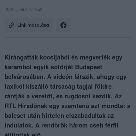
2026. június 2. 16:52
Link másolása
Kirángatták kocsijából és megverték egy
karambol egyik sofőrjét Budapest
belvárosában. A videón látszik, ahogy egy
taxiból kiszálló társaság tagjai földre
rántják a vezetőt, és rugdosni kezdik. Az
RTL Híradónak egy szemtanú azt mondta: a
baleset után hirtelen elszabadultak az
indulatok. A rendőrök három cseh férfit
állítottak elő.