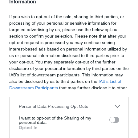
legyen a Google-találatokban!
Information
If you wish to opt-out of the sale, sharing to third parties, or
processing of your personal or sensitive information for
targeted advertising by us, please use the below opt-out
section to confirm your selection. Please note that after your
opt-out request is processed you may continue seeing
interest-based ads based on personal information utilized by
us or personal information disclosed to third parties prior to
your opt-out. You may separately opt-out of the further
disclosure of your personal information by third parties on the
IAB’s list of downstream participants. This information may
also be disclosed by us to third parties on the
IAB’s List of
Kövess minket, és értesülj a friss hírekről a
Downstream Participants
that may further disclose it to other
Facebookon is!
third parties.
Please note that this website/app uses one or more Google
Personal Data Processing Opt Outs
Követem
services and may gather and store information including but
not limited to your visit or usage behaviour. You may click to
I want to opt-out of the Sharing of my
personal data.
grant or deny consent to Google and its third-party tags to
Opted In
use your data for below specified purposes in below Google
consent section.