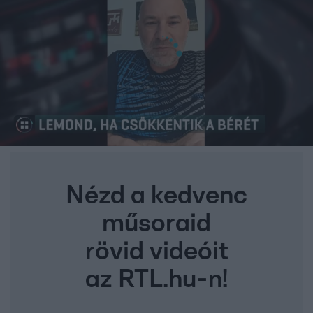
Nézd a kedvenc
műsoraid
rövid videóit
az RTL.hu-n!