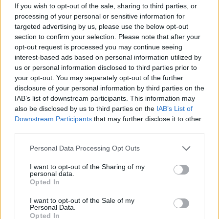
legyen a Google-találatokban!
If you wish to opt-out of the sale, sharing to third parties, or
processing of your personal or sensitive information for
targeted advertising by us, please use the below opt-out
section to confirm your selection. Please note that after your
opt-out request is processed you may continue seeing
interest-based ads based on personal information utilized by
us or personal information disclosed to third parties prior to
your opt-out. You may separately opt-out of the further
disclosure of your personal information by third parties on the
IAB’s list of downstream participants. This information may
also be disclosed by us to third parties on the
IAB’s List of
Downstream Participants
that may further disclose it to other
third parties.
Kövess minket, és értesülj a friss hírekről a
Facebookon is!
Please note that this website/app uses one or more Google
Personal Data Processing Opt Outs
services and may gather and store information including but
not limited to your visit or usage behaviour. You may click to
I want to opt-out of the Sharing of my
Követem
personal data.
grant or deny consent to Google and its third-party tags to
Opted In
use your data for below specified purposes in below Google
consent section.
I want to opt-out of the Sale of my
Personal Data.
Opted In