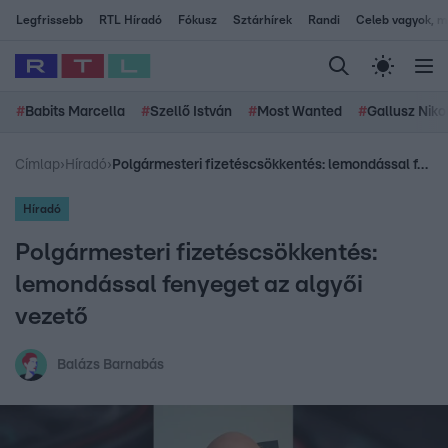
Legfrissebb
RTL Híradó
Fókusz
Sztárhírek
Randi
Celeb vagyok, me
#
Babits Marcella
#
Szellő István
#
Most Wanted
#
Gallusz Niko
Címlap
›
Híradó
›
Polgármesteri fizetéscsökkentés: lemondással fenyeget az algyői vezető
Híradó
Polgármesteri fizetéscsökkentés:
lemondással fenyeget az algyői
vezető
Balázs Barnabás