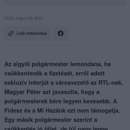
2026. május 26. 16:53
Link másolása
Az algyői polgármester lemondana, ha
csökkentenék a fizetését, erről adott
exkluzív interjút a városvezető az RTL-nek.
Magyar Péter azt javasolta, hogy a
polgármesterek bére legyen kevesebb. A
Fidesz és a Mi Hazánk ezt nem támogatja.
Egy másik polgármester szerint a
csökkentés jó ötlet, de túl nagy lenne.