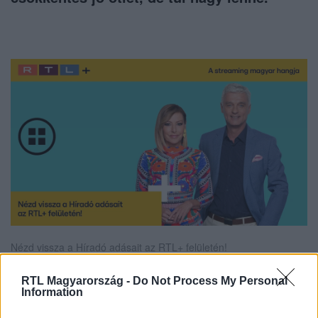
Nézd vissza a Híradó adásait az RTL+ felületén!
RTL Magyarország -
Do Not Process My Personal
Information
Itt állítsd be, hogy az RTL.hu az elsők között