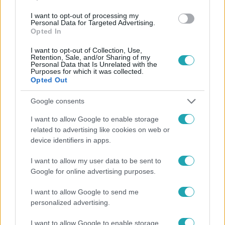
I want to opt-out of processing my
#
HÍRADÓ
#
ALGYŐ
#
ADÁSRÉSZLETEK
Personal Data for Targeted Advertising.
Opted In
#
POLGÁRMESTERI FIZETÉS
#
FIZETÉSCSÖKKENTÉS
I want to opt-out of Collection, Use,
#
ALGYŐI POLGÁRMESTER
#
MAGYAR PÉTER
#
FIDESZ
Retention, Sale, and/or Sharing of my
Personal Data that Is Unrelated with the
#
MI HAZÁNK
Purposes for which it was collected.
Opted Out
Google consents
I want to allow Google to enable storage
related to advertising like cookies on web or
device identifiers in apps.
Népszerű
I want to allow my user data to be sent to
Google for online advertising purposes.
I want to allow Google to send me
personalized advertising.
I want to allow Google to enable storage