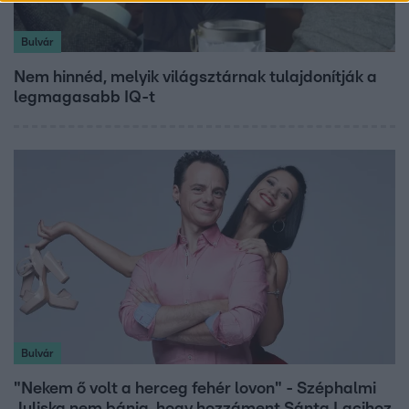
Bulvár
Nem hinnéd, melyik világsztárnak tulajdonítják a
legmagasabb IQ-t
Bulvár
"Nekem ő volt a herceg fehér lovon" - Széphalmi
Juliska nem bánja, hogy hozzáment Sánta Lacihoz