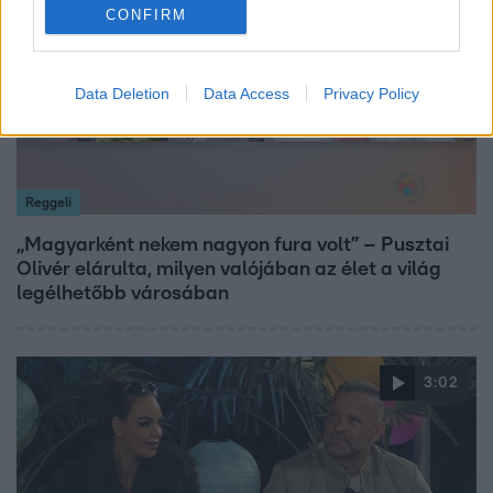
CONFIRM
Data Deletion
Data Access
Privacy Policy
Reggeli
„Magyarként nekem nagyon fura volt” – Pusztai
Olivér elárulta, milyen valójában az élet a világ
legélhetőbb városában
3:02