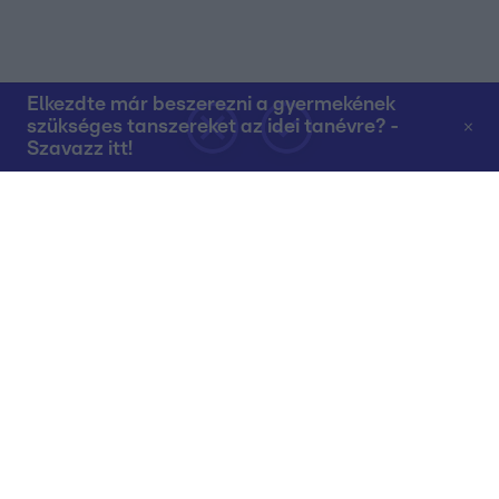
Elkezdte már beszerezni a gyermekének
szükséges tanszereket az idei tanévre? -
Szavazz itt!
Rólunk