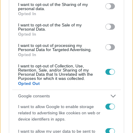
Facebookon is!
not limited to your visit or usage behaviour. You may click to
I want to opt-out of the Sharing of my
personal data.
grant or deny consent to Google and its third-party tags to
Opted In
use your data for below specified purposes in below Google
Követem
consent section.
I want to opt-out of the Sale of my
Personal Data.
Opted In
I want to opt-out of processing my
Personal Data for Targeted Advertising.
Opted In
#
HÍRADÓ
#
MINISZTÉRIUMOK
#
ADÁSRÉSZLETEK
I want to opt-out of Collection, Use,
Retention, Sale, and/or Sharing of my
#
KÖLTÖZÉS
#
KORMÁNYZATI ÉPÜLET
Personal Data that Is Unrelated with the
Purposes for which it was collected.
#
MINISZTERELNÖKSÉG
Opted Out
Google consents
I want to allow Google to enable storage
related to advertising like cookies on web or
device identifiers in apps.
I want to allow my user data to be sent to