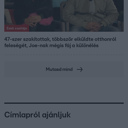
Exek csatája
47-szer szakítottak, többször elküldte otthonról
feleségét, Joe-nak mégis fáj a különélés
Mutasd mind
Címlapról ajánljuk