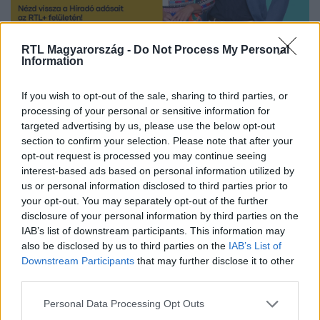
RTL Magyarország -
Do Not Process My Personal
Nézd vissza a Híradó adásait az RTL+ felületén!
Information
If you wish to opt-out of the sale, sharing to third parties, or
processing of your personal or sensitive information for
Itt állítsd be, hogy az RTL.hu az elsők között
targeted advertising by us, please use the below opt-out
legyen a Google-találatokban!
section to confirm your selection. Please note that after your
opt-out request is processed you may continue seeing
interest-based ads based on personal information utilized by
us or personal information disclosed to third parties prior to
your opt-out. You may separately opt-out of the further
disclosure of your personal information by third parties on the
IAB’s list of downstream participants. This information may
also be disclosed by us to third parties on the
IAB’s List of
Downstream Participants
that may further disclose it to other
third parties.
Please note that this website/app uses one or more Google
Personal Data Processing Opt Outs
Kövess minket, és értesülj a friss hírekről a
services and may gather and store information including but