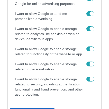
Népszerű
Google for online advertising purposes.
I want to allow Google to send me
personalized advertising.
7:51
I want to allow Google to enable storage
related to analytics like cookies on web or
device identifiers in apps.
I want to allow Google to enable storage
related to functionality of the website or app.
I want to allow Google to enable storage
related to personalization.
Fókusz
I want to allow Google to enable storage
Megvan, kik váltják a fenyegetés miatt visszalépő
related to security, including authentication
Majkát a SIC Feszten
functionality and fraud prevention, and other
user protection.
6:35