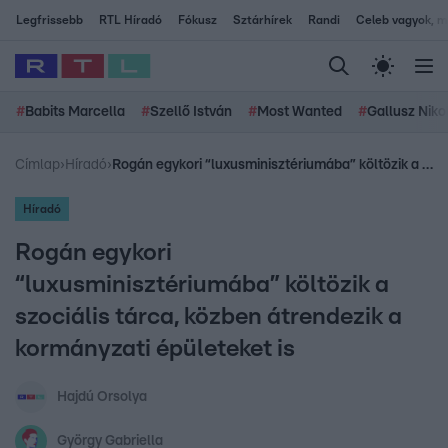
Legfrissebb
RTL Híradó
Fókusz
Sztárhírek
Randi
Celeb vagyok, me
#
Babits Marcella
#
Szellő István
#
Most Wanted
#
Gallusz Niko
Címlap
›
Híradó
›
Rogán egykori “luxusminisztériumába” költözik a szociális tárca, közben átrendezik a kormányzati épületeket is
Híradó
Rogán egykori
“luxusminisztériumába” költözik a
szociális tárca, közben átrendezik a
kormányzati épületeket is
Hajdú Orsolya
György Gabriella