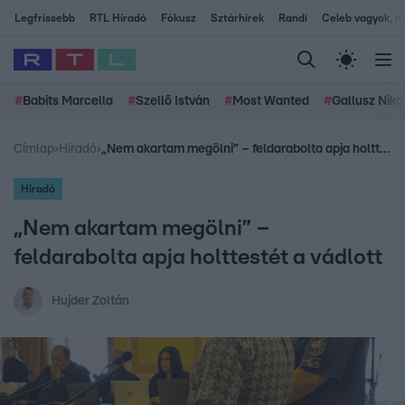
Legfrissebb
RTL Híradó
Fókusz
Sztárhírek
Randi
Celeb vagyok, me
#
Babits Marcella
#
Szellő István
#
Most Wanted
#
Gallusz Niko
Címlap
›
Híradó
›
„Nem akartam megölni” – feldarabolta apja holttestét a vádlott
Híradó
„Nem akartam megölni” –
feldarabolta apja holttestét a vádlott
Hujder Zoltán