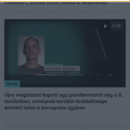
módszert, amivel klíma nélkül is lehűtheted
3:19
Híradó
Újra megbízást kapott egy parkfenntartó cég a II.
kerületben, amelynek korábbi érdekeltsége
érintett lehet a korrupciós ügyben