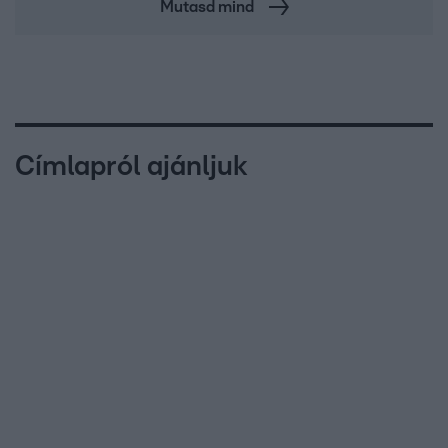
Mutasd mind
Címlapról ajánljuk