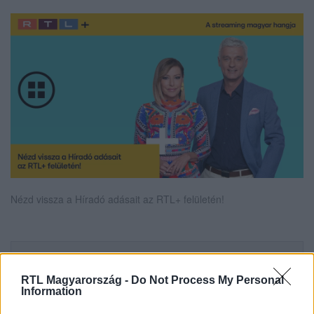
Nézd vissza a Híradó adásait az RTL+ felületén!
Itt állítsd be, hogy az RTL.hu az elsők között
legyen a Google-találatokban!
RTL Magyarország -
Do Not Process My Personal
Information