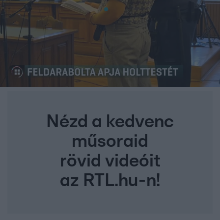
Nézd a kedvenc
műsoraid
rövid videóit
az RTL.hu-n!