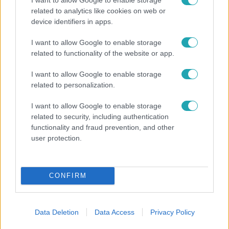
related to analytics like cookies on web or
device identifiers in apps.
Bulvár
I want to allow Google to enable storage
"Hatalmas viharban" - így zajlott Hegyi Barbara
related to functionality of the website or app.
és Zorán első randija
I want to allow Google to enable storage
related to personalization.
I want to allow Google to enable storage
related to security, including authentication
functionality and fraud prevention, and other
user protection.
CONFIRM
Életmód
Data Deletion
Data Access
Privacy Policy
Elviselhetetlen a forróság a hálóban? Mutatjuk a