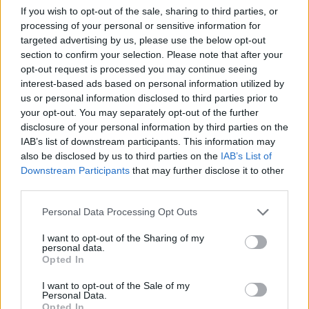
If you wish to opt-out of the sale, sharing to third parties, or
processing of your personal or sensitive information for
targeted advertising by us, please use the below opt-out
section to confirm your selection. Please note that after your
opt-out request is processed you may continue seeing
interest-based ads based on personal information utilized by
us or personal information disclosed to third parties prior to
your opt-out. You may separately opt-out of the further
disclosure of your personal information by third parties on the
Kövess minket, és értesülj a friss hírekről a
IAB’s list of downstream participants. This information may
also be disclosed by us to third parties on the
IAB’s List of
Facebookon is!
Downstream Participants
that may further disclose it to other
third parties.
Követem
Please note that this website/app uses one or more Google
Personal Data Processing Opt Outs
services and may gather and store information including but
not limited to your visit or usage behaviour. You may click to
I want to opt-out of the Sharing of my
personal data.
grant or deny consent to Google and its third-party tags to
Opted In
use your data for below specified purposes in below Google
consent section.
I want to opt-out of the Sale of my
#
HÍRADÓ
#
VIDEÓ
#
ADÁSRÉSZLETEK
Personal Data.
Opted In