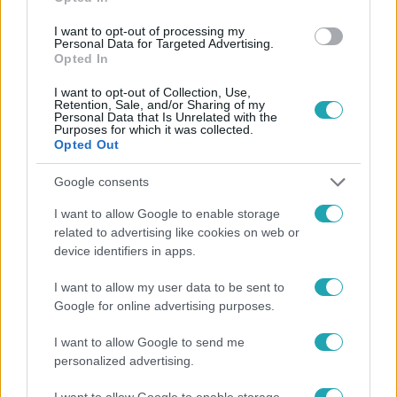
#
APAGYILKOS
#
MEGRÁZÓ
#
FELDARABOLTA
I want to opt-out of processing my
#
RENDŐRSÉG
#
NYOMOK
#
BÍRÓSÁG
Personal Data for Targeted Advertising.
Opted In
I want to opt-out of Collection, Use,
Retention, Sale, and/or Sharing of my
Personal Data that Is Unrelated with the
Purposes for which it was collected.
Opted Out
Google consents
Népszerű
I want to allow Google to enable storage
related to advertising like cookies on web or
device identifiers in apps.
I want to allow my user data to be sent to
Google for online advertising purposes.
I want to allow Google to send me
personalized advertising.
I want to allow Google to enable storage