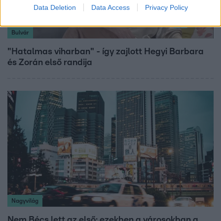
Data Deletion
Data Access
Privacy Policy
Bulvár
"Hatalmas viharban" - így zajlott Hegyi Barbara
és Zorán első randija
Nagyvilág
Nem Bécs lett az első: ezekben a városokban a