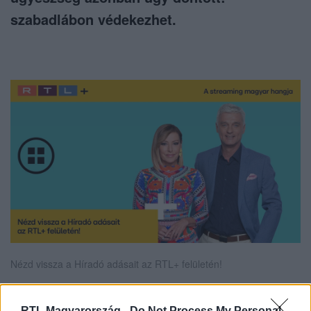
szabadlábon védekezhet.
Nézd vissza a Híradó adásait az RTL+ felületén!
RTL Magyarország -
Do Not Process My Personal