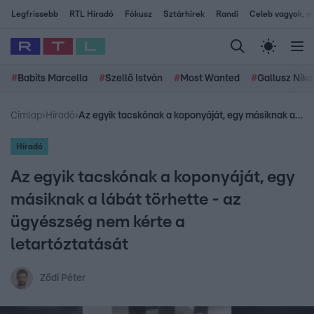
Legfrissebb
RTL Híradó
Fókusz
Sztárhírek
Randi
Celeb vagyok, me
#
Babits Marcella
#
Szellő István
#
Most Wanted
#
Gallusz Niko
Címlap
›
Híradó
›
Az egyik tacskónak a koponyáját, egy másiknak a lábát törhette - az ügyészség nem kérte a letartóztatását
Híradó
Az egyik tacskónak a koponyáját, egy
másiknak a lábát törhette - az
ügyészség nem kérte a
letartóztatását
Ződi Péter