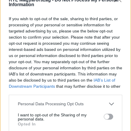
Information
Itt állítsd be, hogy az RTL.hu az elsők között
legyen a Google-találatokban!
If you wish to opt-out of the sale, sharing to third parties, or
processing of your personal or sensitive information for
targeted advertising by us, please use the below opt-out
section to confirm your selection. Please note that after your
opt-out request is processed you may continue seeing
interest-based ads based on personal information utilized by
us or personal information disclosed to third parties prior to
your opt-out. You may separately opt-out of the further
disclosure of your personal information by third parties on the
IAB’s list of downstream participants. This information may
also be disclosed by us to third parties on the
IAB’s List of
Downstream Participants
that may further disclose it to other
Kövess minket, és értesülj a friss hírekről a
third parties.
Facebookon is!
Please note that this website/app uses one or more Google
Personal Data Processing Opt Outs
services and may gather and store information including but
Követem
not limited to your visit or usage behaviour. You may click to
I want to opt-out of the Sharing of my
personal data.
grant or deny consent to Google and its third-party tags to
Opted In
use your data for below specified purposes in below Google