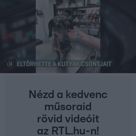
Nézd a kedvenc
műsoraid
rövid videóit
az RTL.hu-n!