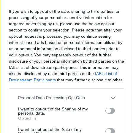
If you wish to opt-out of the sale, sharing to third parties, or
processing of your personal or sensitive information for
targeted advertising by us, please use the below opt-out
section to confirm your selection. Please note that after your
opt-out request is processed you may continue seeing
interest-based ads based on personal information utilized by
us or personal information disclosed to third parties prior to
your opt-out. You may separately opt-out of the further
disclosure of your personal information by third parties on the
IAB’s list of downstream participants. This information may
Kövess minket, és értesülj a friss hírekről a
also be disclosed by us to third parties on the
IAB’s List of
Facebookon is!
Downstream Participants
that may further disclose it to other
third parties.
Követem
Please note that this website/app uses one or more Google
Personal Data Processing Opt Outs
services and may gather and store information including but
not limited to your visit or usage behaviour. You may click to
I want to opt-out of the Sharing of my
personal data.
grant or deny consent to Google and its third-party tags to
Opted In
use your data for below specified purposes in below Google
consent section.
I want to opt-out of the Sale of my
#
HÍRADÓ
#
ITTAS SOFŐR
#
ADÁSRÉSZLETEK