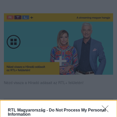
Nézd vissza a Híradó adásait az RTL+ felületén!
Itt állítsd be, hogy az RTL.hu az elsők között
legyen a Google-találatokban!
RTL Magyarország -
Do Not Process My Personal
Information