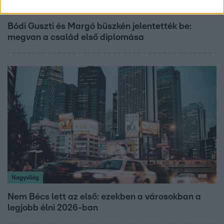
Bulvár
Bódi Guszti és Margó büszkén jelentették be:
megvan a család első diplomása
Nagyvilág
Nem Bécs lett az első: ezekben a városokban a
legjobb élni 2026-ban