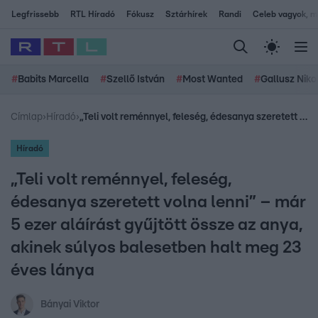
Legfrissebb
RTL Híradó
Fókusz
Sztárhírek
Randi
Celeb vagyok, me
#
Babits Marcella
#
Szellő István
#
Most Wanted
#
Gallusz Niko
Címlap
›
Híradó
›
„Teli volt reménnyel, feleség, édesanya szeretett volna lenni” – már 5 ezer aláírást gyűjtött össze az anya, akinek súlyos balesetben halt meg 23 éves lánya
Híradó
„Teli volt reménnyel, feleség,
édesanya szeretett volna lenni” – már
5 ezer aláírást gyűjtött össze az anya,
akinek súlyos balesetben halt meg 23
éves lánya
Bányai Viktor