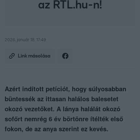
az RTL.hu-n!
2026. január 18. 17:49
Link másolása
Azért indított petíciót, hogy súlyosabban
büntessék az ittasan halálos balesetet
okozó vezetőket. A lánya halálát okozó
sofőrt nemrég 6 év börtönre ítélték első
fokon, de az anya szerint ez kevés.