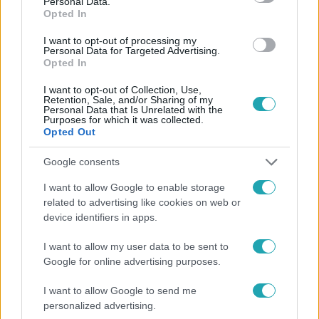
Personal Data.
Opted In
#
HALÁLOS BALESET
#
GYÁSZOLÓ ANYA
#
PETÍCIÓ
I want to opt-out of processing my
#
ALÁÍRÁSGYŰJTÉS
#
TÖRVÉNYMÓDOSÍTÁS
Personal Data for Targeted Advertising.
Opted In
#
BÜNTETÉS
I want to opt-out of Collection, Use,
Retention, Sale, and/or Sharing of my
Personal Data that Is Unrelated with the
Purposes for which it was collected.
Opted Out
Google consents
I want to allow Google to enable storage
Népszerű
related to advertising like cookies on web or
device identifiers in apps.
I want to allow my user data to be sent to
Google for online advertising purposes.
I want to allow Google to send me
personalized advertising.