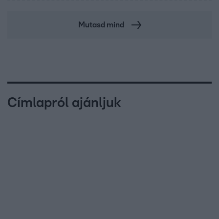
Mutasd mind
Címlapról ajánljuk