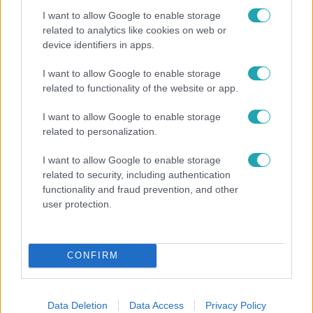
I want to allow Google to enable storage
related to analytics like cookies on web or
device identifiers in apps.
I want to allow Google to enable storage
Bulvár
related to functionality of the website or app.
A fiataloknak üzent Majka: „Hagyjátok ezt abba,
I want to allow Google to enable storage
ez nagyon ciki!”
related to personalization.
I want to allow Google to enable storage
related to security, including authentication
functionality and fraud prevention, and other
user protection.
CONFIRM
Data Deletion
Data Access
Privacy Policy