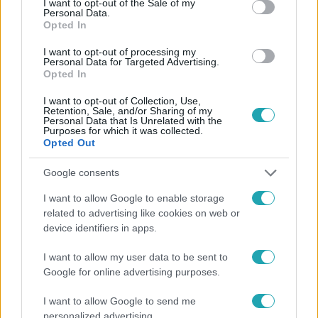
I want to opt-out of the Sale of my
Personal Data.
#
HÍRADÓ
#
ADÁSRÉSZLETEK
Opted In
#
RENDŐRÖK ELŐL MENEKÜLT
#
MEGHALT
I want to opt-out of processing my
Personal Data for Targeted Advertising.
#
FIATAL SOFŐR
#
VILLANYOSZLOP
#
ÜLDÖZÉS
Opted In
#
JOGOSÍTVÁNY
I want to opt-out of Collection, Use,
Retention, Sale, and/or Sharing of my
Personal Data that Is Unrelated with the
Purposes for which it was collected.
Opted Out
Google consents
I want to allow Google to enable storage
related to advertising like cookies on web or
Népszerű
device identifiers in apps.
I want to allow my user data to be sent to
Google for online advertising purposes.
I want to allow Google to send me
personalized advertising.