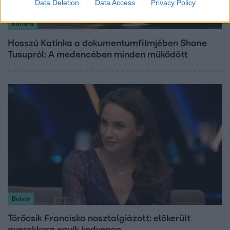
Data Deletion
Data Access
Privacy Policy
Kultúra
Hosszú Katinka a dokumentumfilmjében Shane
Tusupról: A medencében minden működött
Bulvár
Törőcsik Franciska nosztalgiázott: előkerült
gyerekkora egyik kedvence