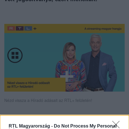
Nézd vissza a Híradó adásait az RTL+ felületén!
Itt állítsd be, hogy az RTL.hu az elsők között
RTL Magyarország -
Do Not Process My Personal