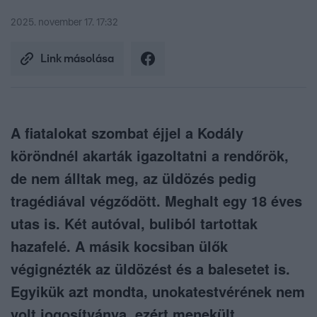
2025. november 17. 17:32
Link másolása
A fiatalokat szombat éjjel a Kodály
köröndnél akarták igazoltatni a rendőrök,
de nem álltak meg, az üldözés pedig
tragédiával végződött. Meghalt egy 18 éves
utas is. Két autóval, buliból tartottak
hazafelé. A másik kocsiban ülők
végignézték az üldözést és a balesetet is.
Egyikük azt mondta, unokatestvérének nem
volt jogosítványa, ezért menekült.