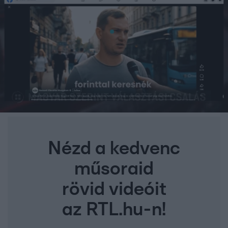
Nézd a kedvenc
műsoraid
rövid videóit
az RTL.hu-n!