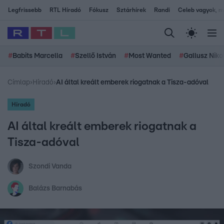
Legfrissebb
RTL Híradó
Fókusz
Sztárhírek
Randi
Celeb vagyok, me
#
Babits Marcella
#
Szellő István
#
Most Wanted
#
Gallusz Niko
Címlap
›
Híradó
›
AI által kreált emberek riogatnak a Tisza-adóval
Híradó
AI által kreált emberek riogatnak a
Tisza-adóval
Szondi Vanda
Balázs Barnabás