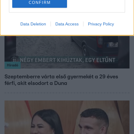
CONFIRM
2:55
Data Deletion
Data Access
Privacy Policy
Híradó
Szeptemberre várta első gyermekét a 29 éves
férfi, akit elsodort a Duna