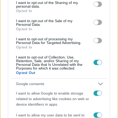
not limited to your visit or usage behaviour. You may click to
I want to opt-out of the Sharing of my
Facebookon is!
personal data.
grant or deny consent to Google and its third-party tags to
Opted In
use your data for below specified purposes in below Google
Követem
consent section.
I want to opt-out of the Sale of my
Personal Data.
Opted In
I want to opt-out of processing my
Personal Data for Targeted Advertising.
Opted In
#
HÍRADÓ
#
VIDEÓ
#
ADÁSRÉSZLETEK
#
AI
I want to opt-out of Collection, Use,
Retention, Sale, and/or Sharing of my
#
MESTERSÉGES INTELLIGENCIA
#
TISZA
Personal Data that Is Unrelated with the
Purposes for which it was collected.
#
MAGYAR PÉTER
#
KAMPÁNY
#
ADÓ
Opted Out
#
VÁLASZTÁSOK
Google consents
I want to allow Google to enable storage
related to advertising like cookies on web or
device identifiers in apps.
I want to allow my user data to be sent to