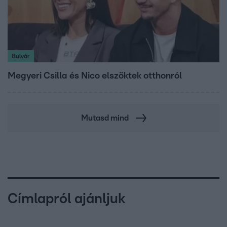
Bulvár
Megyeri Csilla és Nico elszöktek otthonról
Mutasd mind
Címlapról ajánljuk