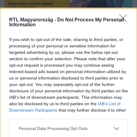
RTL Magyarország -
Do Not Process My Personal
Nézd vissza a Híradó adásait az RTL+ felületén!
Information
If you wish to opt-out of the sale, sharing to third parties, or
processing of your personal or sensitive information for
Itt állítsd be, hogy az RTL.hu az elsők között
targeted advertising by us, please use the below opt-out
legyen a Google-találatokban!
section to confirm your selection. Please note that after your
opt-out request is processed you may continue seeing
interest-based ads based on personal information utilized by
us or personal information disclosed to third parties prior to
your opt-out. You may separately opt-out of the further
disclosure of your personal information by third parties on the
IAB’s list of downstream participants. This information may
also be disclosed by us to third parties on the
IAB’s List of
Downstream Participants
that may further disclose it to other
third parties.
Please note that this website/app uses one or more Google
Personal Data Processing Opt Outs
services and may gather and store information including but
Kövess minket, és értesülj a friss hírekről a