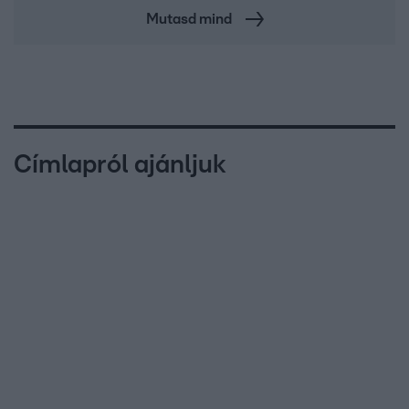
Mutasd mind
Címlapról ajánljuk