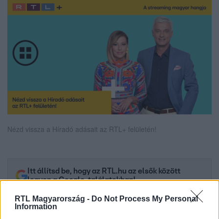
Nézd vissza a Híradó adásait az RTL+ felületén!
Itt állítsd be, hogy az RTL.hu az elsők között
legyen a Google-találatokban!
RTL Magyarország -
Do Not Process My Personal
Information