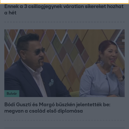
Ennek a 3 csillagjegynek váratlan sikereket hozhat
a hét
Bulvár
Bódi Guszti és Margó büszkén jelentették be:
megvan a család első diplomása