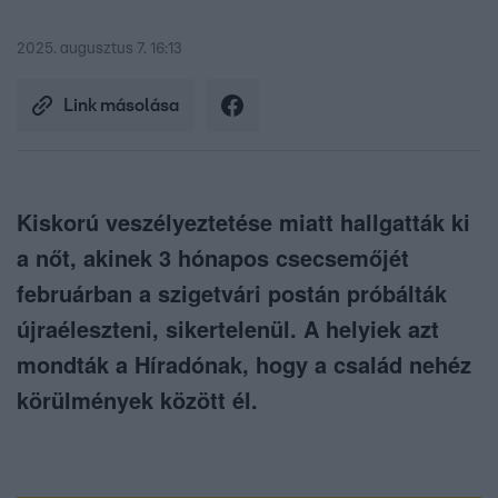
2025. augusztus 7. 16:13
Link másolása
Kiskorú veszélyeztetése miatt hallgatták ki
a nőt, akinek 3 hónapos csecsemőjét
februárban a szigetvári postán próbálták
újraéleszteni, sikertelenül. A helyiek azt
mondták a Híradónak, hogy a család nehéz
körülmények között él.