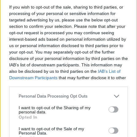
If you wish to opt-out of the sale, sharing to third parties, or
processing of your personal or sensitive information for
targeted advertising by us, please use the below opt-out
section to confirm your selection. Please note that after your
opt-out request is processed you may continue seeing
interest-based ads based on personal information utilized by
us or personal information disclosed to third parties prior to
your opt-out. You may separately opt-out of the further
Kövess minket, és értesülj a friss hírekről a
disclosure of your personal information by third parties on the
Facebookon is!
IAB’s list of downstream participants. This information may
also be disclosed by us to third parties on the
IAB’s List of
Downstream Participants
that may further disclose it to other
Követem
third parties.
Please note that this website/app uses one or more Google
Personal Data Processing Opt Outs
services and may gather and store information including but
not limited to your visit or usage behaviour. You may click to
I want to opt-out of the Sharing of my
personal data.
grant or deny consent to Google and its third-party tags to
Opted In
use your data for below specified purposes in below Google
#
HÍRADÓ
#
ADÁSRÉSZLETEK
#
VIDEÓ
consent section.
I want to opt-out of the Sale of my
#
GYANÚSÍTOTT
#
CSECSEMŐHALÁL
#
ANYA
Personal Data.