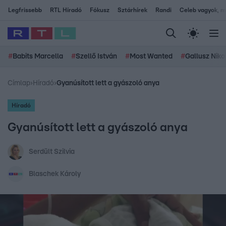
Legfrissebb
RTL Híradó
Fókusz
Sztárhírek
Randi
Celeb vagyok, me
#
Babits Marcella
#
Szellő István
#
Most Wanted
#
Gallusz Niko
Címlap
›
Híradó
›
Gyanúsított lett a gyászoló anya
Híradó
Gyanúsított lett a gyászoló anya
Serdült Szilvia
Blaschek Károly