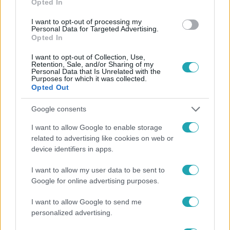
Opted In
#
POSTA
#
SZIGETVÁR
#
NEHÉZ KÖRÜLMÉNYEK
I want to opt-out of processing my
#
CSALÁDSEGÍTŐ
#
GYERMEKVÉDELEM
#
KIHALLGATÁS
Personal Data for Targeted Advertising.
Opted In
I want to opt-out of Collection, Use,
Retention, Sale, and/or Sharing of my
Personal Data that Is Unrelated with the
Purposes for which it was collected.
Opted Out
Google consents
Népszerű
I want to allow Google to enable storage
related to advertising like cookies on web or
device identifiers in apps.
17:24
I want to allow my user data to be sent to
Google for online advertising purposes.
I want to allow Google to send me
personalized advertising.