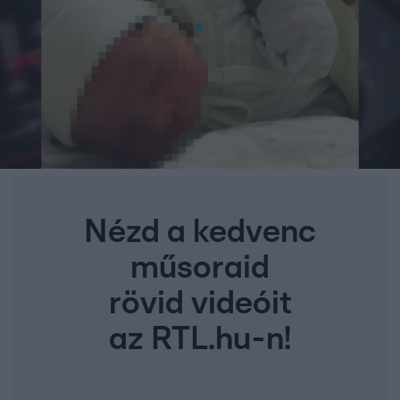
Nézd a kedvenc
műsoraid
rövid videóit
az RTL.hu-n!