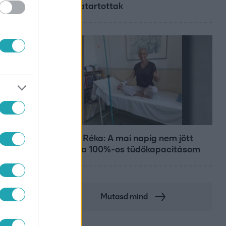
a fogvatartottak
Bulvár
Rubint Réka: A mai napig nem jött
vissza a 100%-os tüdőkapacitásom
Mutasd mind