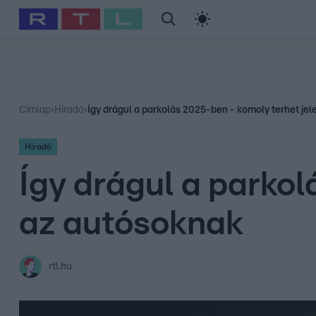
#
Babits Marcella
#
Szellő István
#
Most Wanted
#
Gallusz Ni
Címlap
›
Híradó
›
Így drágul a parkolás 2025-ben - komoly terhet je
Híradó
Így drágul a parkol
az autósoknak
rtl.hu