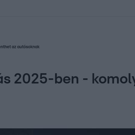
kolett
#
Időjárás
#
RTL műsor
#
Víz
#
Magyar Péter
#
Csillagjeg
lenthet az autósoknak
ás 2025-ben - komoly