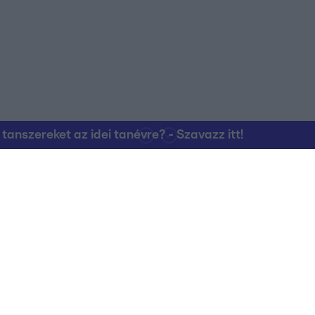
nszereket az idei tanévre? - Szavazz itt!
Kapcsolat
RTL Group Beszál
Magatartási Kó
az RTL+-on
Vállalati hírek
RTL Magyarorszá