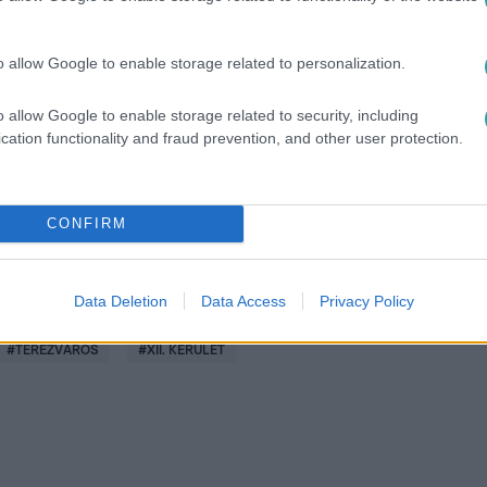
o allow Google to enable storage related to personalization.
között legyen a Google-találatokban!
o allow Google to enable storage related to security, including
cation functionality and fraud prevention, and other user protection.
CONFIRM
Data Deletion
Data Access
Privacy Policy
#
TERÉZVÁROS
#
XII. KERÜLET