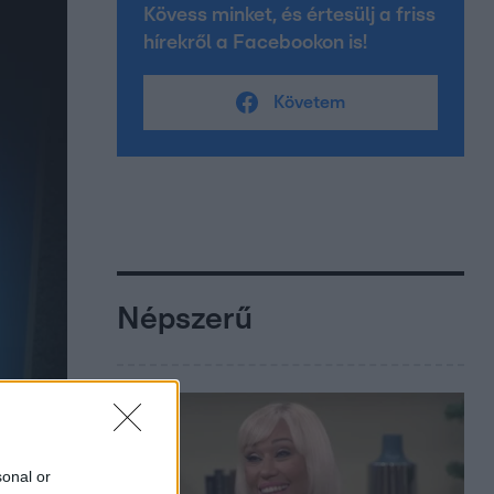
Kövess minket, és értesülj a friss
hírekről a Facebookon is!
Követem
Népszerű
sonal or