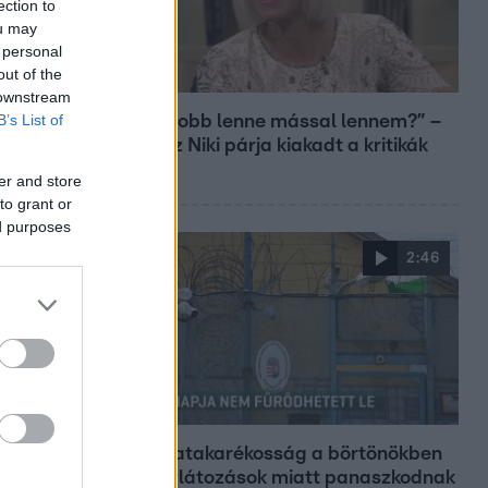
ection to
ou may
 personal
out of the
Bulvár
 downstream
B’s List of
„Most jobb lenne mással lennem?” –
Gallusz Niki párja kiakadt a kritikák
miatt
er and store
to grant or
ed purposes
2:46
Híradó
Energiatakarékosság a börtönökben
is – korlátozások miatt panaszkodnak