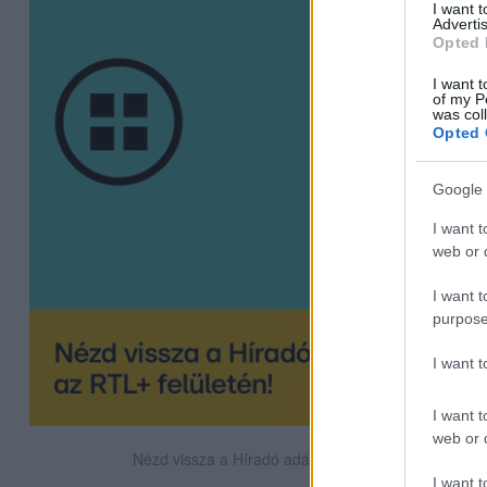
I want 
Advertis
Opted 
I want t
of my P
was col
Opted 
Google 
I want t
web or d
I want t
purpose
I want 
I want t
web or d
Nézd vissza a Híradó adásait az RTL+ felületén!
I want t