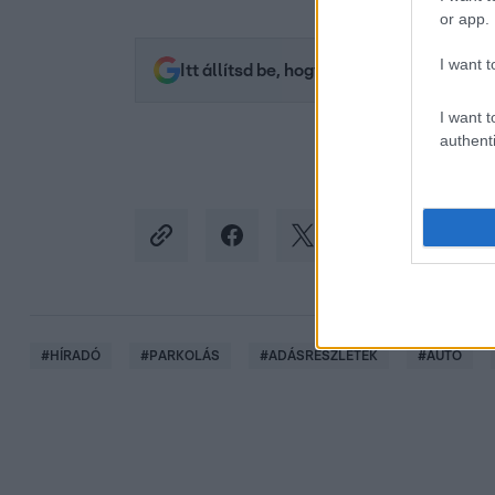
or app.
I want t
Itt állítsd be, hogy az RTL.hu az elsők 
I want t
authenti
#
HÍRADÓ
#
PARKOLÁS
#
ADÁSRÉSZLETEK
#
AUTÓ