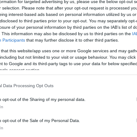
formation for targeted advertising by us, please use the below opt-out s
r selection. Please note that after your opt-out request is processed y
eing interest-based ads based on personal information utilized by us or
disclosed to third parties prior to your opt-out. You may separately opt-
losure of your personal information by third parties on the IAB’s list of
. This information may also be disclosed by us to third parties on the
IA
Link másolása
Participants
that may further disclose it to other third parties.
 that this website/app uses one or more Google services and may gath
including but not limited to your visit or usage behaviour. You may click 
 to Google and its third-party tags to use your data for below specifi
 díjak 2025-ben, különösen az új építésű
ogle consent section.
, például Terézvárosban.
l Data Processing Opt Outs
o opt-out of the Sharing of my personal data.
In
o opt-out of the Sale of my Personal Data.
In