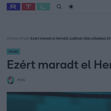
#
Babits Marcella
#
Szellő István
#
Most Wanted
#
Gallusz Ni
Címlap
›
Híradó
›
Ezért maradt el Hernádi Juditnak több előadása 2
Híradó
Ezért maradt el He
rtl.hu