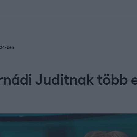
kolett
#
Időjárás
#
RTL műsor
#
Víz
#
Magyar Péter
#
Csillagjeg
024-ben
rnádi Juditnak több