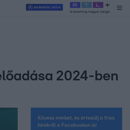
y
#
RTL+
#
Exek csatája 2026
#
Celeb vagyok, ments ki innen
#
H
 előadása 2024-ben
Kövess minket, és értesülj a friss
hírekről a Facebookon is!