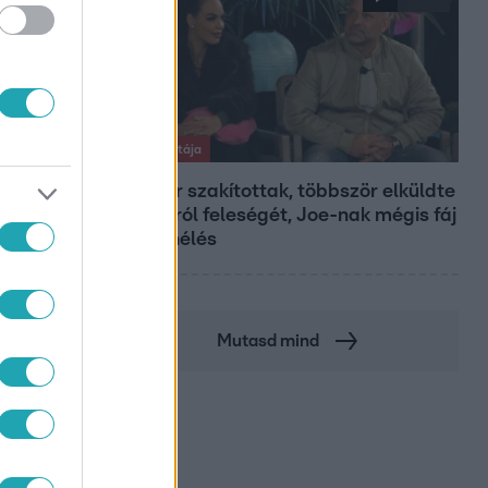
Exek csatája
47-szer szakítottak, többször elküldte
otthonról feleségét, Joe-nak mégis fáj
a különélés
Mutasd mind