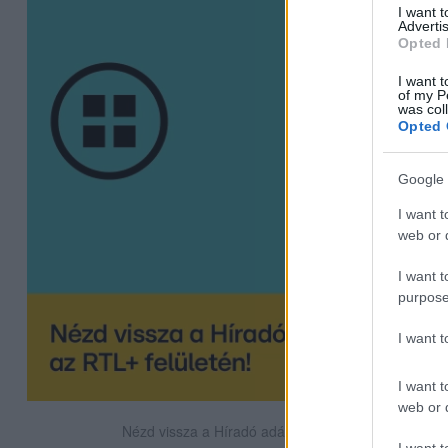
I want 
Advertis
Opted 
I want t
of my P
was col
Opted 
Google 
I want t
web or d
I want t
purpose
I want 
I want t
web or d
Nézd vissza a Híradó adásait az RTL+ felületén!