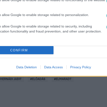
o allow Google to enable storage related to functionality of the website
o allow Google to enable storage related to personalization.
között legyen a Google-találatokban!
o allow Google to enable storage related to security, including
cation functionality and fraud prevention, and other user protection.
CONFIRM
Data Deletion
Data Access
Privacy Policy
#
HERNÁDI JUDIT
#
ELŐADÁS
#
ELMARADT