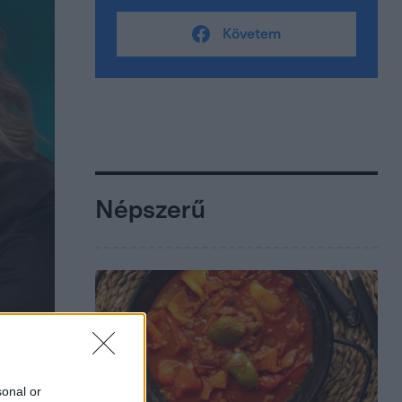
Követem
Népszerű
sonal or