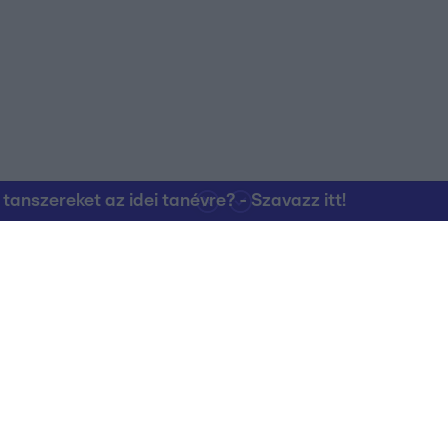
nszereket az idei tanévre? - Szavazz itt!
Kapcsolat
RTL Group Beszál
Magatartási Kó
az RTL+-on
Vállalati hírek