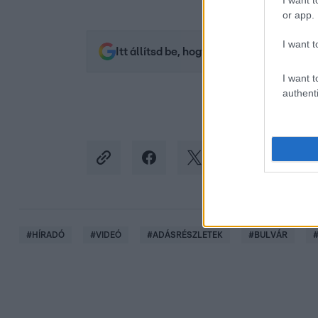
I want t
or app.
I want t
Itt állítsd be, hogy az RTL.hu az elsők 
I want t
authenti
#
HÍRADÓ
#
VIDEÓ
#
ADÁSRÉSZLETEK
#
BULVÁR