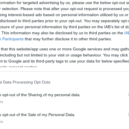
formation for targeted advertising by us, please use the below opt-out s
r selection. Please note that after your opt-out request is processed y
eing interest-based ads based on personal information utilized by us or
Link másolása
disclosed to third parties prior to your opt-out. You may separately opt-
losure of your personal information by third parties on the IAB’s list of
. This information may also be disclosed by us to third parties on the
IA
Participants
that may further disclose it to other third parties.
ófi, a Honeybeast együttes énekesnője
 that this website/app uses one or more Google services and may gath
including but not limited to your visit or usage behaviour. You may click 
mlékezetes vagy épp vicces híreit az RTL
 to Google and its third-party tags to use your data for below specifi
 Jászai Mari-díjas színművész a műsorban
ogle consent section.
el idén több előadása is.
l Data Processing Opt Outs
o opt-out of the Sharing of my personal data.
In
o opt-out of the Sale of my Personal Data.
In