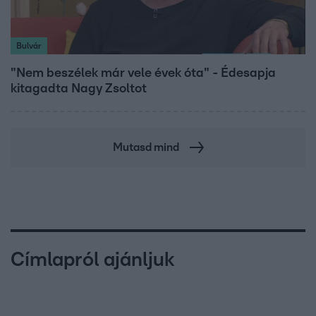
Bulvár
"Nem beszélek már vele évek óta" - Édesapja
kitagadta Nagy Zsoltot
Mutasd mind
Címlapról ajánljuk