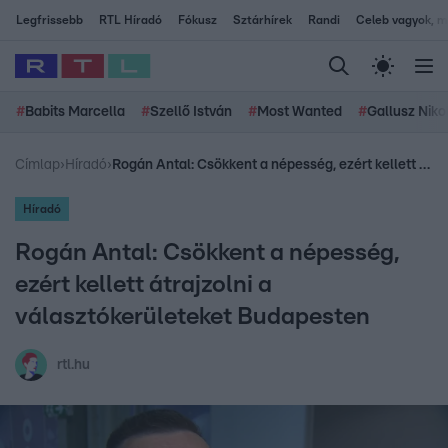
Legfrissebb
RTL Híradó
Fókusz
Sztárhírek
Randi
Celeb vagyok, me
#
Babits Marcella
#
Szellő István
#
Most Wanted
#
Gallusz Niko
Címlap
›
Híradó
›
Rogán Antal: Csökkent a népesség, ezért kellett átrajzolni a választókerületeket Budapesten
Híradó
Rogán Antal: Csökkent a népesség,
ezért kellett átrajzolni a
választókerületeket Budapesten
rtl.hu