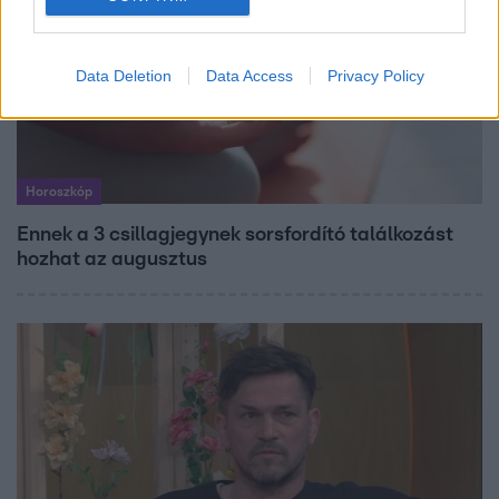
Data Deletion
Data Access
Privacy Policy
Horoszkóp
Ennek a 3 csillagjegynek sorsfordító találkozást
hozhat az augusztus