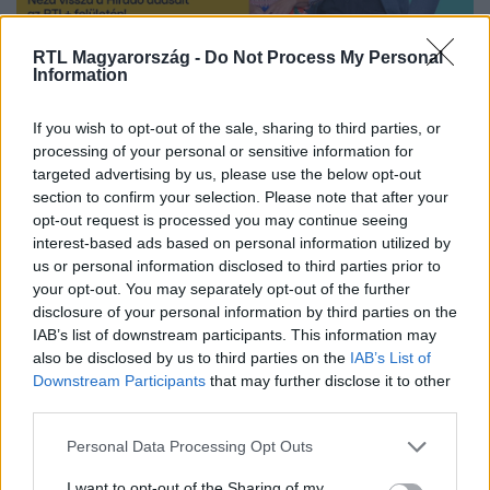
RTL Magyarország -
Do Not Process My Personal
Nézd vissza a Híradó adásait az RTL+ felületén!
Information
If you wish to opt-out of the sale, sharing to third parties, or
processing of your personal or sensitive information for
Itt állítsd be, hogy az RTL.hu az elsők között
targeted advertising by us, please use the below opt-out
legyen a Google-találatokban!
section to confirm your selection. Please note that after your
opt-out request is processed you may continue seeing
interest-based ads based on personal information utilized by
us or personal information disclosed to third parties prior to
your opt-out. You may separately opt-out of the further
disclosure of your personal information by third parties on the
IAB’s list of downstream participants. This information may
also be disclosed by us to third parties on the
IAB’s List of
Downstream Participants
that may further disclose it to other
third parties.
Please note that this website/app uses one or more Google
Personal Data Processing Opt Outs
services and may gather and store information including but
Kövess minket, és értesülj a friss hírekről a
not limited to your visit or usage behaviour. You may click to
I want to opt-out of the Sharing of my