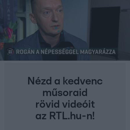
Nézd a kedvenc
műsoraid
rövid videóit
az RTL.hu-n!