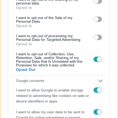
Facebookon is!
personal data.
grant or deny consent to Google and its third-party tags to
Opted In
use your data for below specified purposes in below Google
Követem
consent section.
I want to opt-out of the Sale of my
Personal Data.
Opted In
I want to opt-out of processing my
Personal Data for Targeted Advertising.
Opted In
#
HÍRADÓ
#
VIDEÓ
#
ADÁSRÉSZLETEK
I want to opt-out of Collection, Use,
Retention, Sale, and/or Sharing of my
#
TOP HÍREK
#
ROGÁN ANTAL
#
VÁLASZTÓKERÜLET
Personal Data that Is Unrelated with the
Purposes for which it was collected.
#
SZAVAZAT
#
BUDAPEST
Opted Out
Google consents
I want to allow Google to enable storage
related to advertising like cookies on web or
device identifiers in apps.
I want to allow my user data to be sent to
Népszerű
Google for online advertising purposes.