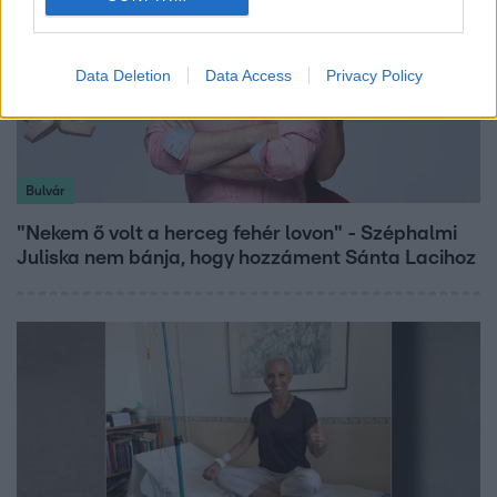
Data Deletion
Data Access
Privacy Policy
Bulvár
"Nekem ő volt a herceg fehér lovon" - Széphalmi
Juliska nem bánja, hogy hozzáment Sánta Lacihoz