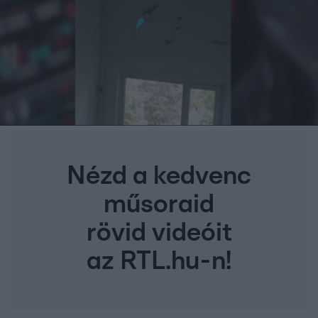
Nézd a kedvenc
műsoraid
rövid videóit
az RTL.hu-n!