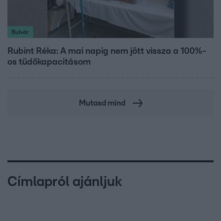
Bulvár
Rubint Réka: A mai napig nem jött vissza a 100%-
os tüdőkapacitásom
Mutasd mind
Címlapról ajánljuk