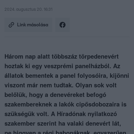
2024. augusztus 20. 16:31
Link másolása
Három nap alatt többszáz törpedenevért
hoztak ki egy veszprémi panelházból. Az
állatok bementek a panel folyosóira, kijönni
viszont már nem tudtak. Olyan sok volt
belőlük, hogy a denevéreket befogó
szakembereknek a lakók cipősdobozaira is
szükségük volt. A Híradónak nyilatkozó
szakember szerint ha valaki denevért lát,
ne higgyen a régi babonáknak, egyszerűen