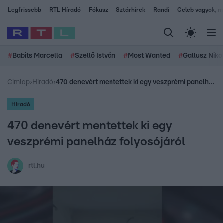
Legfrissebb
RTL Híradó
Fókusz
Sztárhírek
Randi
Celeb vagyok, me
#
Babits Marcella
#
Szellő István
#
Most Wanted
#
Gallusz Niko
Címlap
›
Híradó
›
470 denevért mentettek ki egy veszprémi panelház folyosójáról
Híradó
470 denevért mentettek ki egy
veszprémi panelház folyosójáról
rtl.hu