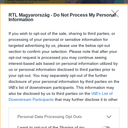
RTL Magyarország -
Do Not Process My Personal
Nézd vissza a Híradó adásait az RTL+ felületén!
Information
If you wish to opt-out of the sale, sharing to third parties, or
processing of your personal or sensitive information for
Itt állítsd be, hogy az RTL.hu az elsők között
targeted advertising by us, please use the below opt-out
legyen a Google-találatokban!
section to confirm your selection. Please note that after your
opt-out request is processed you may continue seeing
interest-based ads based on personal information utilized by
us or personal information disclosed to third parties prior to
your opt-out. You may separately opt-out of the further
disclosure of your personal information by third parties on the
IAB’s list of downstream participants. This information may
also be disclosed by us to third parties on the
IAB’s List of
Downstream Participants
that may further disclose it to other
third parties.
Please note that this website/app uses one or more Google
Personal Data Processing Opt Outs
services and may gather and store information including but
Kövess minket, és értesülj a friss hírekről a
not limited to your visit or usage behaviour. You may click to
I want to opt-out of the Sharing of my