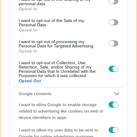
Facebookon is!
personal data.
grant or deny consent to Google and its third-party tags to
Opted In
use your data for below specified purposes in below Google
Követem
consent section.
I want to opt-out of the Sale of my
Personal Data.
Opted In
I want to opt-out of processing my
Personal Data for Targeted Advertising.
Opted In
#
HÍRADÓ
#
VIDEÓ
#
ADÁSRÉSZLETEK
I want to opt-out of Collection, Use,
Retention, Sale, and/or Sharing of my
#
ÁLLATVILÁG
#
VESZPRÉM
#
DENEVÉR
Personal Data that Is Unrelated with the
Purposes for which it was collected.
#
PANELHÁZ
#
MENTÉS
Opted Out
Google consents
I want to allow Google to enable storage
related to advertising like cookies on web or
device identifiers in apps.
I want to allow my user data to be sent to
Népszerű
Google for online advertising purposes.