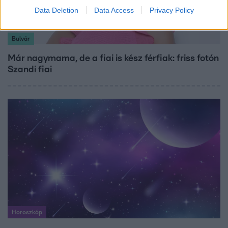
Data Deletion
Data Access
Privacy Policy
Bulvár
Már nagymama, de a fiai is kész férfiak: friss fotón
Szandi fiai
Horoszkóp