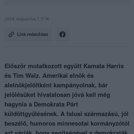
2024. augusztus 7. 17:14
Link másolása
Először mutatkozott együtt Kamala Harris
és Tim Walz. Amerikai elnök és
alelnökjelöltként kampányolnak, bár
jelölésüket hivatalosan jóvá kell még
hagynia a Demokrata Párt
küldöttgyűlésének. A falusi származású, jól
beszélő, humoros minnesotai kormányzótól
azt várják, hogy segítségével a demokraták