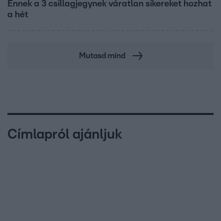
Ennek a 3 csillagjegynek váratlan sikereket hozhat
a hét
Mutasd mind
Címlapról ajánljuk