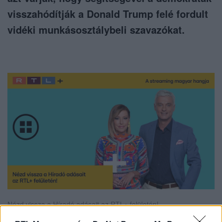
visszahódítják a Donald Trump felé fordult
vidéki munkásosztálybeli szavazókat.
Nézd vissza a Híradó adásait az RTL+ felületén!