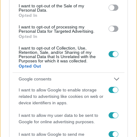
consent section.
I want to opt-out of the Sale of my
Personal Data.
Opted In
I want to opt-out of processing my
#
HÍRADÓ
#
VIDEÓ
#
ADÁSRÉSZLETEK
#
KÜLFÖLD
Personal Data for Targeted Advertising.
Opted In
#
AMERIKAI ELNÖKVÁLASZTÁS 2024
#
KAMALA HARRIS
I want to opt-out of Collection, Use,
#
TIM WALZ
#
DEMOKRATA PÁRT
#
TOP HÍREK
Retention, Sale, and/or Sharing of my
Personal Data that Is Unrelated with the
Purposes for which it was collected.
Opted Out
Google consents
I want to allow Google to enable storage
related to advertising like cookies on web or
Népszerű
device identifiers in apps.
I want to allow my user data to be sent to
Google for online advertising purposes.
2:14
I want to allow Google to send me