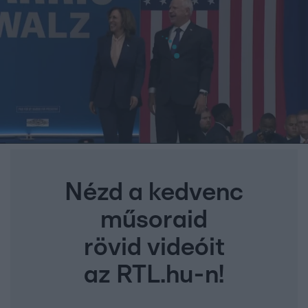
Nézd a kedvenc
műsoraid
rövid videóit
az RTL.hu-n!