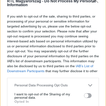
RTL Magyarország -
Do Not Process My Personal
Information
Itt állítsd be, hogy az RTL.hu az elsők között
legyen a Google-találatokban!
If you wish to opt-out of the sale, sharing to third parties, or
processing of your personal or sensitive information for
targeted advertising by us, please use the below opt-out
section to confirm your selection. Please note that after your
opt-out request is processed you may continue seeing
interest-based ads based on personal information utilized by
us or personal information disclosed to third parties prior to
your opt-out. You may separately opt-out of the further
disclosure of your personal information by third parties on the
IAB’s list of downstream participants. This information may
also be disclosed by us to third parties on the
IAB’s List of
Downstream Participants
that may further disclose it to other
third parties.
Kövess minket, és értesülj a friss hírekről a
Facebookon is!
Please note that this website/app uses one or more Google
Personal Data Processing Opt Outs
services and may gather and store information including but
not limited to your visit or usage behaviour. You may click to
I want to opt-out of the Sharing of my
Követem
personal data.
grant or deny consent to Google and its third-party tags to
Opted In
use your data for below specified purposes in below Google