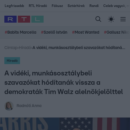
Legfrissebb
RTL Híradó
Fókusz
Sztárhírek
Randi
Celeb vagyok, me
#
Babits Marcella
#
Szellő István
#
Most Wanted
#
Gallusz Niko
Címlap
›
Híradó
›
A vidéki, munkásosztálybeli szavazókat hódítanák vissza a demokraták Tim Walz alelnökjelölttel
Híradó
A vidéki, munkásosztálybeli
szavazókat hódítanák vissza a
demokraták Tim Walz alelnökjelölttel
Radnóti Anna