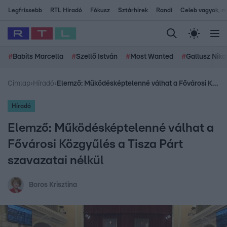
Legfrissebb
RTL Híradó
Fókusz
Sztárhírek
Randi
Celeb vagyok, me
#
Babits Marcella
#
Szellő István
#
Most Wanted
#
Gallusz Niko
Címlap
›
Híradó
›
Elemző: Működésképtelenné válhat a Fővárosi Közgyűlés a Tisza Párt szavazatai nélkül
Híradó
Elemző: Működésképtelenné válhat a
Fővárosi Közgyűlés a Tisza Párt
szavazatai nélkül
Boros Krisztina