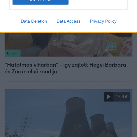
Data Deletion
Data Access
Privacy Policy
Bulvár
"Hatalmas viharban" - így zajlott Hegyi Barbara
és Zorán első randija
17:49