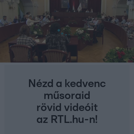
Nézd a kedvenc
műsoraid
rövid videóit
az RTL.hu-n!