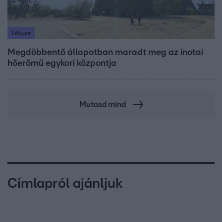
Fókusz
Megdöbbentő állapotban maradt meg az inotai
hőerőmű egykori központja
Mutasd mind
Címlapról ajánljuk