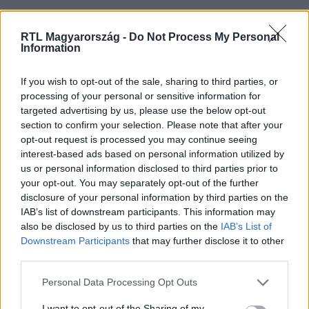
Nézd vissza a Híradó adásait az RTL+ felületén!
RTL Magyarország -
Do Not Process My Personal
Information
Itt állítsd be, hogy az RTL.hu az elsők között
If you wish to opt-out of the sale, sharing to third parties, or
legyen a Google-találatokban!
processing of your personal or sensitive information for
targeted advertising by us, please use the below opt-out
section to confirm your selection. Please note that after your
opt-out request is processed you may continue seeing
interest-based ads based on personal information utilized by
us or personal information disclosed to third parties prior to
your opt-out. You may separately opt-out of the further
disclosure of your personal information by third parties on the
IAB’s list of downstream participants. This information may
also be disclosed by us to third parties on the
IAB’s List of
Downstream Participants
that may further disclose it to other
third parties.
Kövess minket, és értesülj a friss hírekről a
Please note that this website/app uses one or more Google
Personal Data Processing Opt Outs
Facebookon is!
services and may gather and store information including but
not limited to your visit or usage behaviour. You may click to
I want to opt-out of the Sharing of my