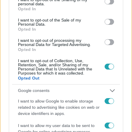
personal data.
grant or deny consent to Google and its third-party tags to
Követem
Opted In
use your data for below specified purposes in below Google
consent section.
I want to opt-out of the Sale of my
Personal Data.
Opted In
I want to opt-out of processing my
Personal Data for Targeted Advertising.
#
HÍRADÓ
#
VIDEÓ
#
ADÁSRÉSZLETEK
#
BELFÖLD
Opted In
#
TOP HÍREK
#
FŐVÁROS
#
BUDAPEST
I want to opt-out of Collection, Use,
Retention, Sale, and/or Sharing of my
#
FŐVÁROSI KÖZGYŰLÉS
#
FŐPOLGÁRMESTER
Personal Data that Is Unrelated with the
Purposes for which it was collected.
#
KARÁCSONY GERGELY
#
TISZA PÁRT
Opted Out
Google consents
I want to allow Google to enable storage
related to advertising like cookies on web or
device identifiers in apps.
I want to allow my user data to be sent to
Népszerű
Google for online advertising purposes.