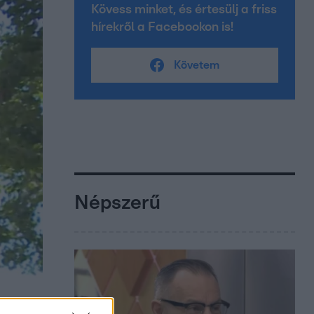
Kövess minket, és értesülj a friss
hírekről a Facebookon is!
Követem
Népszerű