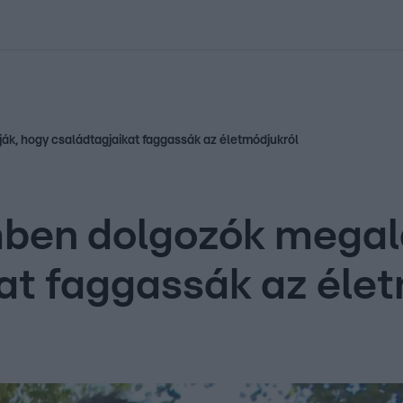
kolett
#
Időjárás
#
RTL műsor
#
Víz
#
Magyar Péter
#
Csillagjeg
k, hogy családtagjaikat faggassák az életmódjukról
en dolgozók megalá
at faggassák az éle