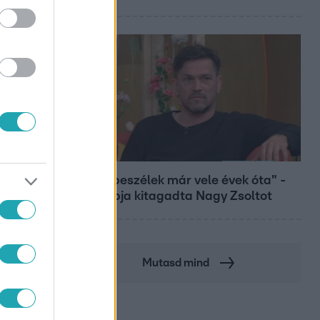
Bulvár
"Nem beszélek már vele évek óta" -
Édesapja kitagadta Nagy Zsoltot
Mutasd mind