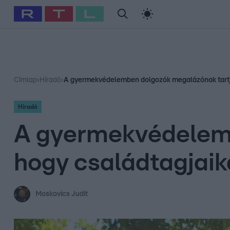
#
Babits Marcella
#
Szellő István
#
Most Wanted
#
Gallusz Ni
Címlap
›
Híradó
›
A gyermekvédelemben dolgozók megalázónak tartjá
Híradó
A gyermekvédelemb
hogy családtagjaik
Moskovics Judit