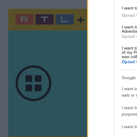
I want t
Opted 
I want 
Advertis
Opted 
I want t
of my P
was col
Opted 
Google 
I want t
web or d
I want t
purpose
I want 