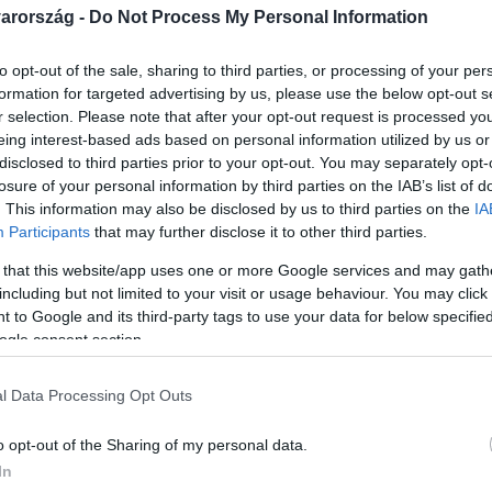
arország -
Do Not Process My Personal Information
to opt-out of the sale, sharing to third parties, or processing of your per
formation for targeted advertising by us, please use the below opt-out s
r selection. Please note that after your opt-out request is processed y
Link másolása
eing interest-based ads based on personal information utilized by us or
disclosed to third parties prior to your opt-out. You may separately opt-
losure of your personal information by third parties on the IAB’s list of
. This information may also be disclosed by us to third parties on the
IA
Participants
that may further disclose it to other third parties.
 a szociális dolgozók, hogy a magánéletük
 that this website/app uses one or more Google services and may gath
fília elleni harccal. A július 1-jén életbe
including but not limited to your visit or usage behaviour. You may click 
gynevezett „kifogástalan életvitel”
 to Google and its third-party tags to use your data for below specifi
ogle consent section.
delmi Szolgálat mindenkiről, aki a
lletékes államtitkár a Magyar Nemzetnek
l Data Processing Opt Outs
lgozókat is megvédi az esetleges alaptalan
o opt-out of the Sharing of my personal data.
In