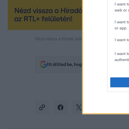
I want t
web or d
I want t
or app.
Nézd vissza a Híradó adásait az RTL+ felületén!
I want t
I want t
authenti
Itt állítsd be, hogy az RTL.hu az elsők 