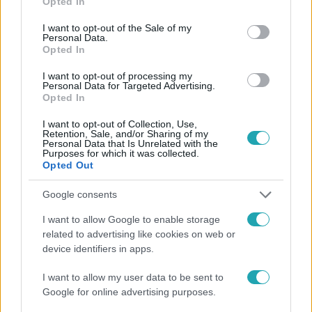
Opted In
use your data for below specified purposes in below Google
Követem
consent section.
I want to opt-out of the Sale of my
Personal Data.
Opted In
I want to opt-out of processing my
Personal Data for Targeted Advertising.
Opted In
#
HÍRADÓ
#
VIDEÓ
#
ADÁSRÉSZLETEK
#
POLITIKA
I want to opt-out of Collection, Use,
Retention, Sale, and/or Sharing of my
#
MSZP
#
PÁRT
#
SZÉKHÁZ
#
VILLÁNYI ÚT
Personal Data that Is Unrelated with the
Purposes for which it was collected.
#
GYURCSÁNY FERENC
Opted Out
Google consents
I want to allow Google to enable storage
related to advertising like cookies on web or
device identifiers in apps.
I want to allow my user data to be sent to
Népszerű
Google for online advertising purposes.