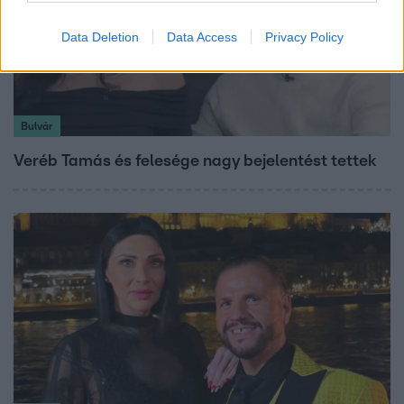
Data Deletion
Data Access
Privacy Policy
Bulvár
Veréb Tamás és felesége nagy bejelentést tettek