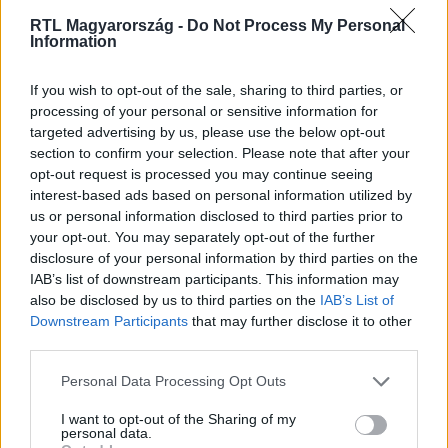
RTL Magyarország -
Do Not Process My Personal
Nézd vissza a Híradó adásait az RTL+ felületén!
Information
If you wish to opt-out of the sale, sharing to third parties, or
processing of your personal or sensitive information for
Itt állítsd be, hogy az RTL.hu az elsők között
targeted advertising by us, please use the below opt-out
legyen a Google-találatokban!
section to confirm your selection. Please note that after your
opt-out request is processed you may continue seeing
interest-based ads based on personal information utilized by
us or personal information disclosed to third parties prior to
your opt-out. You may separately opt-out of the further
disclosure of your personal information by third parties on the
IAB’s list of downstream participants. This information may
also be disclosed by us to third parties on the
IAB’s List of
Downstream Participants
that may further disclose it to other
third parties.
Please note that this website/app uses one or more Google
Personal Data Processing Opt Outs
Kövess minket, és értesülj a friss hírekről a
services and may gather and store information including but
Facebookon is!
not limited to your visit or usage behaviour. You may click to
I want to opt-out of the Sharing of my
personal data.
grant or deny consent to Google and its third-party tags to