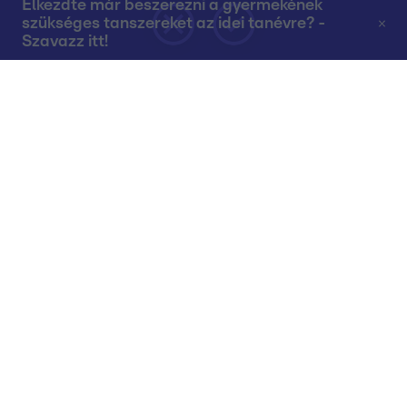
Elkezdte már beszerezni a gyermekének
szükséges tanszereket az idei tanévre? -
Szavazz itt!
Rólunk
Teljes adások az RTL+-on
Műsorújság