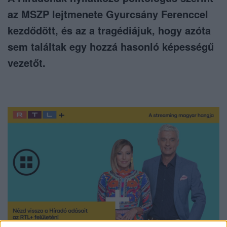
az MSZP lejtmenete Gyurcsány Ferenccel
kezdődött, és az a tragédiájuk, hogy azóta
sem találtak egy hozzá hasonló képességű
vezetőt.