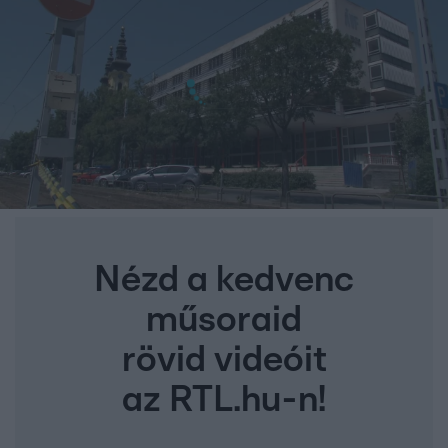
Nézd a kedvenc
műsoraid
rövid videóit
az RTL.hu-n!