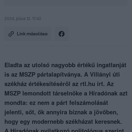
2024. július 12. 17:42
Link másolása
Eladta az utolsó nagyobb értékű ingatlanját
is az MSZP pártalapítványa. A Villányi úti
székház értékesítéséről az rtl.hu írt. Az
MSZP lemondott társelnöke a Híradónak azt
mondta: ez nem a párt felszámolását
jelenti, sőt, ők annyira bíznak a jövőben,
hogy egy modernebb székházat keresnek.
A Híradónak nyilatkozó politológus szerint