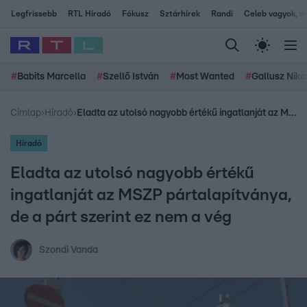
Legfrissebb
RTL Híradó
Fókusz
Sztárhírek
Randi
Celeb vagyok, me
#
Babits Marcella
#
Szellő István
#
Most Wanted
#
Gallusz Niko
Címlap
›
Híradó
›
Eladta az utolsó nagyobb értékű ingatlanját az MSZP pártalapítványa, de a párt szerint ez nem a vég
Híradó
Eladta az utolsó nagyobb értékű
ingatlanját az MSZP pártalapítványa,
de a párt szerint ez nem a vég
Szondi Vanda