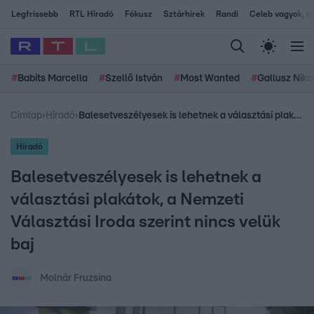
Legfrissebb
RTL Híradó
Fókusz
Sztárhírek
Randi
Celeb vagyok, me
#
Babits Marcella
#
Szellő István
#
Most Wanted
#
Gallusz Niko
Címlap
›
Híradó
›
Balesetveszélyesek is lehetnek a választási plakátok, a Nemzeti Választási Iroda szerint nincs velük baj
Híradó
Balesetveszélyesek is lehetnek a
választási plakátok, a Nemzeti
Választási Iroda szerint nincs velük
baj
Molnár Fruzsina