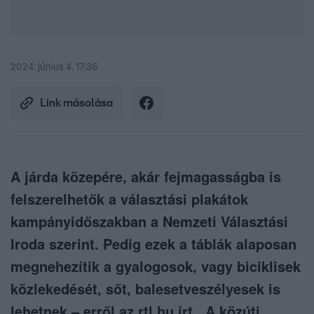
2024. június 4. 17:36
Link másolása
A járda közepére, akár fejmagasságba is
felszerelhetők a választási plakátok
kampányidőszakban a Nemzeti Választási
Iroda szerint. Pedig ezek a táblák alaposan
megnehezítik a gyalogosok, vagy biciklisek
közlekedését, sőt, balesetveszélyesek is
lehetnek – erről az rtl.hu írt. A közúti