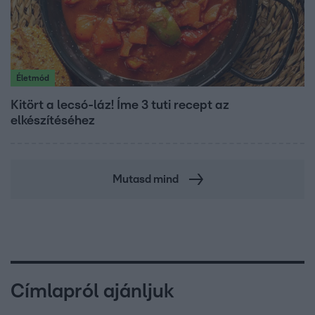
Életmód
Kitört a lecsó-láz! Íme 3 tuti recept az
elkészítéséhez
Mutasd mind
Címlapról ajánljuk