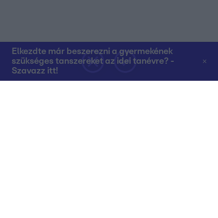
Elkezdte már beszerezni a gyermekének
szükséges tanszereket az idei tanévre? -
Szavazz itt!