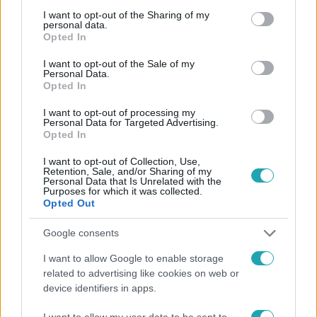
not limited to your visit or usage behaviour. You may click to
I want to opt-out of the Sharing of my
Követem
personal data.
grant or deny consent to Google and its third-party tags to
Opted In
use your data for below specified purposes in below Google
consent section.
I want to opt-out of the Sale of my
Personal Data.
Opted In
I want to opt-out of processing my
#
HÍRADÓ
#
VIDEÓ
#
ADÁSRÉSZLETEK
#
BELFÖLD
Personal Data for Targeted Advertising.
Opted In
#
PLAKÁTOK
#
TOP HÍREK
I want to opt-out of Collection, Use,
#
NEMZETI VÁLASZTÁSI IRODA
#
VÁLASZTÁSI PLAKÁT
Retention, Sale, and/or Sharing of my
Personal Data that Is Unrelated with the
#
PLAKÁT
#
ÉLETVESZÉLYES
Purposes for which it was collected.
Opted Out
Google consents
I want to allow Google to enable storage
related to advertising like cookies on web or
device identifiers in apps.
Népszerű
I want to allow my user data to be sent to