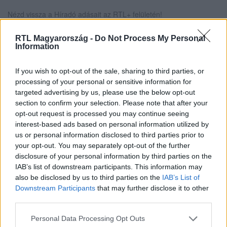
Nézd vissza a Híradó adásait az RTL+ felületén!
RTL Magyarország -
Do Not Process My Personal
Information
Itt állítsd be, hogy az RTL.hu az elsők között
legyen a Google-találatokban!
If you wish to opt-out of the sale, sharing to third parties, or
processing of your personal or sensitive information for
targeted advertising by us, please use the below opt-out
section to confirm your selection. Please note that after your
opt-out request is processed you may continue seeing
interest-based ads based on personal information utilized by
us or personal information disclosed to third parties prior to
your opt-out. You may separately opt-out of the further
disclosure of your personal information by third parties on the
IAB’s list of downstream participants. This information may
also be disclosed by us to third parties on the
IAB’s List of
Downstream Participants
that may further disclose it to other
third parties.
Kövess minket, és értesülj a friss hírekről a
Facebookon is!
Please note that this website/app uses one or more Google
Personal Data Processing Opt Outs
services and may gather and store information including but