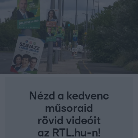
Nézd a kedvenc
műsoraid
rövid videóit
az RTL.hu-n!