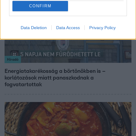
CONFIRM
Data Deletion
Data Access
Privacy Policy
Híradó
Energiatakarékosság a börtönökben is –
korlátozások miatt panaszkodnak a
fogvatartottak