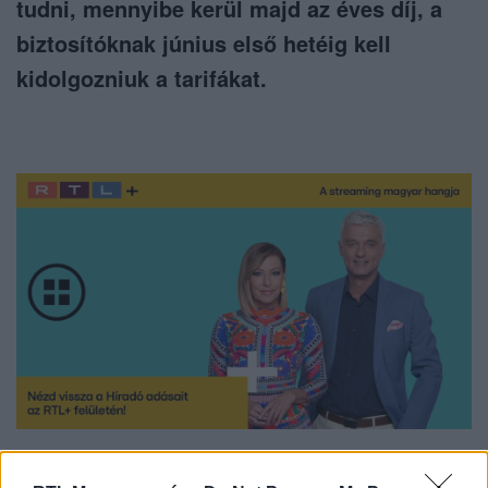
tudni, mennyibe kerül majd az éves díj, a
biztosítóknak június első hetéig kell
kidolgozniuk a tarifákat.
Nézd vissza a Híradó adásait az RTL+ felületén!