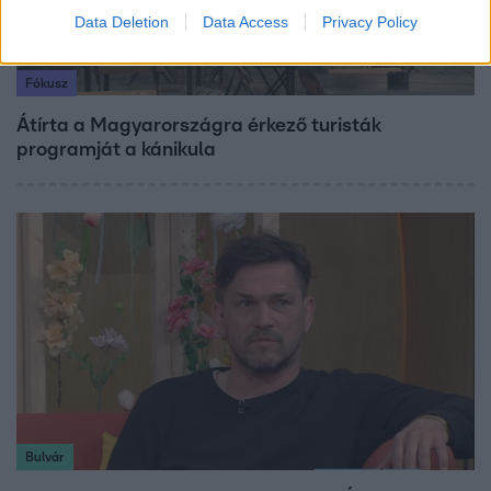
Data Deletion
Data Access
Privacy Policy
Fókusz
Átírta a Magyarországra érkező turisták
programját a kánikula
Bulvár