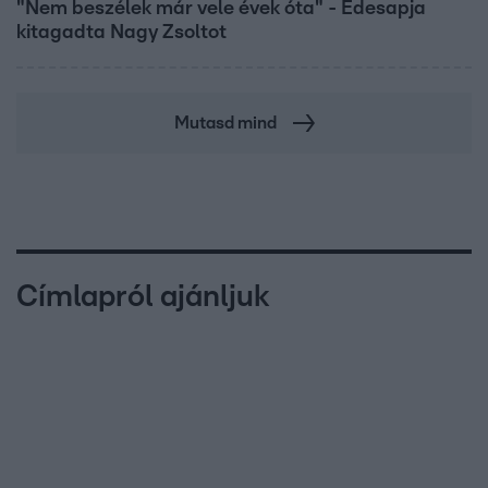
"Nem beszélek már vele évek óta" - Édesapja
kitagadta Nagy Zsoltot
Mutasd mind
Címlapról ajánljuk