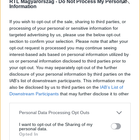
RTL Magyarország -
Do Not Process My Personal
Information
Itt állítsd be, hogy az RTL.hu az elsők között
If you wish to opt-out of the sale, sharing to third parties, or
legyen a Google-találatokban!
processing of your personal or sensitive information for
targeted advertising by us, please use the below opt-out
section to confirm your selection. Please note that after your
opt-out request is processed you may continue seeing
interest-based ads based on personal information utilized by
us or personal information disclosed to third parties prior to
your opt-out. You may separately opt-out of the further
disclosure of your personal information by third parties on the
IAB’s list of downstream participants. This information may
also be disclosed by us to third parties on the
IAB’s List of
Downstream Participants
that may further disclose it to other
third parties.
Kövess minket, és értesülj a friss hírekről a
Please note that this website/app uses one or more Google
Personal Data Processing Opt Outs
Facebookon is!
services and may gather and store information including but
not limited to your visit or usage behaviour. You may click to
I want to opt-out of the Sharing of my
personal data.
grant or deny consent to Google and its third-party tags to
Követem
Opted In
use your data for below specified purposes in below Google