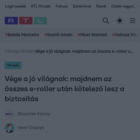
Legfrissebb
RTL Híradó
Fókusz
Sztárhírek
Randi
Celeb vagyok, me
#
Babits Marcella
#
Szellő István
#
Most Wanted
#
Gallusz Niko
Címlap
›
Híradó
›
Vége a jó világnak: majdnem az összes e-roller után kötelező lesz a biztosítás
Híradó
Vége a jó világnak: majdnem az
összes e-roller után kötelező lesz a
biztosítás
Blaschek Károly
Heer Orsolya