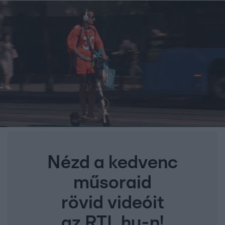
Nézd a kedvenc
műsoraid
rövid videóit
az RTL.hu-n!