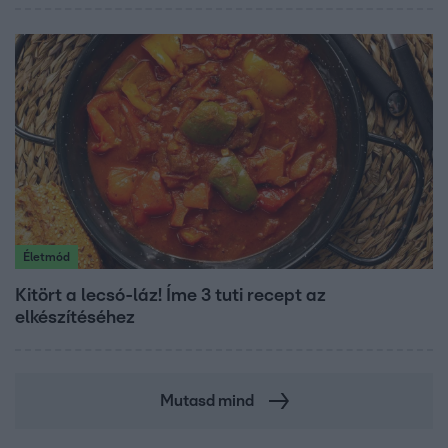
Életmód
Kitört a lecsó-láz! Íme 3 tuti recept az
elkészítéséhez
Mutasd mind