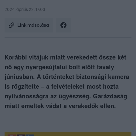
2024. április 22. 17:03
Link másolása
Korábbi vitájuk miatt verekedett össze két
nő egy nyergesújfalui bolt előtt tavaly
júniusban. A történteket biztonsági kamera
is rögzítette – a felvételeket most hozta
nyilvánosságra az ügyészség. Garázdaság
miatt emeltek vádat a verekedők ellen.