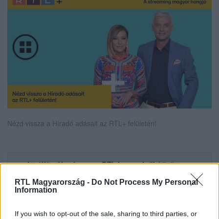
Nézd vissza a Híradó adásait az RTL+ felületén!
Itt állítsd be, hogy az RTL.hu az elsők között
legyen a Google-találatokban!
RTL Magyarország -
Do Not Process My Personal
Information
If you wish to opt-out of the sale, sharing to third parties, or