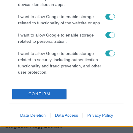
device identifiers in apps.
Bulvár
I want to allow Google to enable storage
Már nagymama, de a fiai is kész férfiak: friss fotón
related to functionality of the website or app.
Szandi fiai
I want to allow Google to enable storage
related to personalization.
I want to allow Google to enable storage
related to security, including authentication
functionality and fraud prevention, and other
user protection.
CONFIRM
Bulvár
Data Deletion
Data Access
Privacy Policy
"Nem beszélek már vele évek óta" - Édesapja
kitagadta Nagy Zsoltot