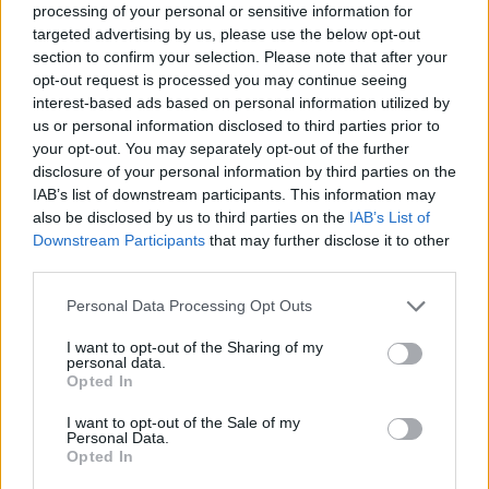
processing of your personal or sensitive information for
targeted advertising by us, please use the below opt-out
section to confirm your selection. Please note that after your
opt-out request is processed you may continue seeing
interest-based ads based on personal information utilized by
us or personal information disclosed to third parties prior to
your opt-out. You may separately opt-out of the further
disclosure of your personal information by third parties on the
Kövess minket, és értesülj a friss hírekről a
IAB’s list of downstream participants. This information may
Facebookon is!
also be disclosed by us to third parties on the
IAB’s List of
Downstream Participants
that may further disclose it to other
third parties.
Követem
Please note that this website/app uses one or more Google
Personal Data Processing Opt Outs
services and may gather and store information including but
not limited to your visit or usage behaviour. You may click to
I want to opt-out of the Sharing of my
personal data.
grant or deny consent to Google and its third-party tags to
Opted In
use your data for below specified purposes in below Google
consent section.
#
HÍRADÓ
#
VIDEÓ
#
ADÁSRÉSZLETEK
I want to opt-out of the Sale of my
Personal Data.
Opted In
#
BALESET-BŰNÜGY
#
VEREKEDÉS
#
FELVÉTELEK