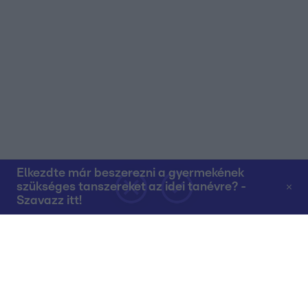
Elkezdte már beszerezni a gyermekének
szükséges tanszereket az idei tanévre? -
Szavazz itt!