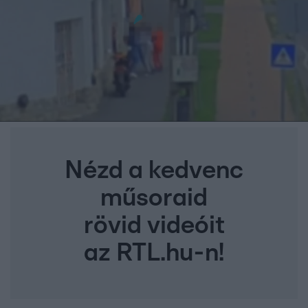
Nézd a kedvenc
műsoraid
rövid videóit
az RTL.hu-n!