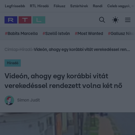
Legfrissebb
RTL Híradó
Fókusz
Sztárhírek
Randi
Celeb vagyok, me
#
Babits Marcella
#
Szellő István
#
Most Wanted
#
Gallusz Niko
Címlap
›
Híradó
›
Videón, ahogy egy korábbi vitát verekedéssel rendezett volna két nő
Híradó
Videón, ahogy egy korábbi vitát
verekedéssel rendezett volna két nő
Simon Judit