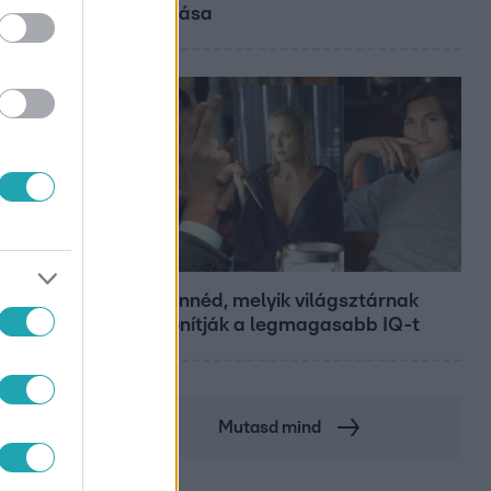
diplomása
Bulvár
Nem hinnéd, melyik világsztárnak
tulajdonítják a legmagasabb IQ-t
Mutasd mind