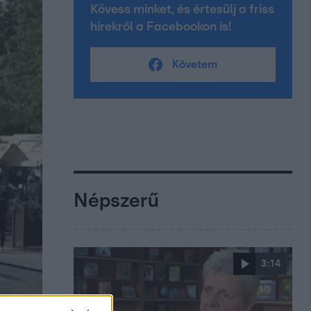
Kövess minket, és értesülj a friss
hírekről a Facebookon is!
Követem
Népszerű
3:14