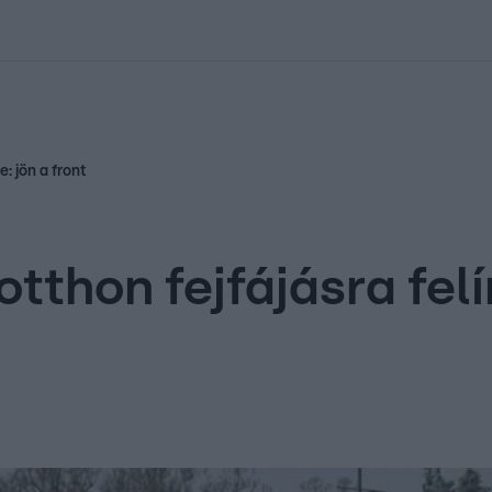
kolett
#
Időjárás
#
RTL műsor
#
Víz
#
Magyar Péter
#
Csillagjeg
e: jön a front
otthon fejfájásra fel