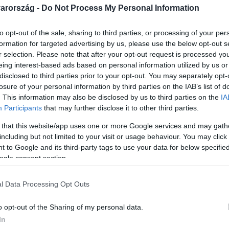
arország -
Do Not Process My Personal Information
to opt-out of the sale, sharing to third parties, or processing of your per
formation for targeted advertising by us, please use the below opt-out s
r selection. Please note that after your opt-out request is processed y
Link másolása
eing interest-based ads based on personal information utilized by us or
disclosed to third parties prior to your opt-out. You may separately opt-
losure of your personal information by third parties on the IAB’s list of
. This information may also be disclosed by us to third parties on the
IA
Participants
that may further disclose it to other third parties.
b lehet a Dunántúlon, de az ország keleti
 that this website/app uses one or more Google services and may gath
ek a nyárias melegnek. A jelentős
including but not limited to your visit or usage behaviour. You may click 
k szervezetét megviseli, ezért érdemes
 to Google and its third-party tags to use your data for below specifi
ogle consent section.
gyerekekre, akinek pedig valamilyen
n otthon arra felírt gyógyszere. Az
l Data Processing Opt Outs
ik felében ismét nyárias időre számíthatunk
o opt-out of the Sharing of my personal data.
In