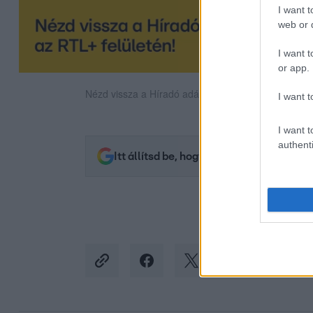
I want t
web or d
I want t
or app.
Nézd vissza a Híradó adásait az RTL+ felületén!
I want t
I want t
authenti
Itt állítsd be, hogy az RTL.hu az elsők 