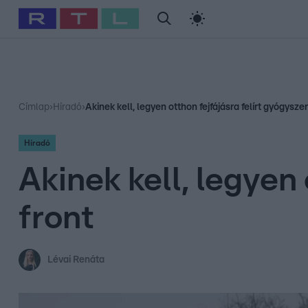
#
Babits Marcella
#
Szellő István
#
Most Wanted
#
Gallusz Ni
Címlap
›
Híradó
›
Akinek kell, legyen otthon fejfájásra felírt gyógyszer
Híradó
Akinek kell, legyen 
front
Lévai Renáta