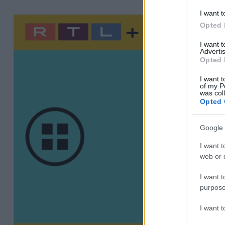
I want t
Opted 
I want 
Advertis
Opted 
I want t
of my P
was col
Opted 
Google 
I want t
web or d
I want t
purpose
I want 