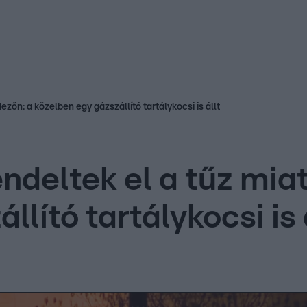
kolett
#
Időjárás
#
RTL műsor
#
Víz
#
Magyar Péter
#
Csillagjeg
zőn: a közelben egy gázszállító tartálykocsi is állt
endeltek el a tűz mia
lító tartálykocsi is 