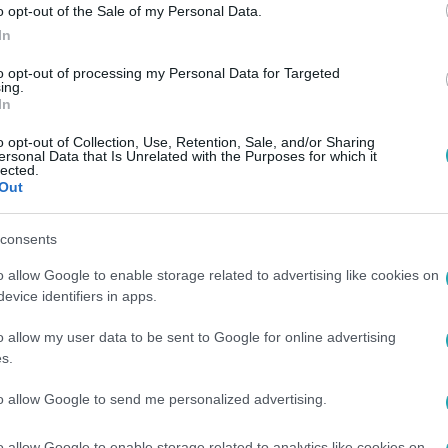
o opt-out of the Sale of my Personal Data.
In
to opt-out of processing my Personal Data for Targeted
ing.
In
o opt-out of Collection, Use, Retention, Sale, and/or Sharing
ersonal Data that Is Unrelated with the Purposes for which it
lected.
Out
consents
o allow Google to enable storage related to advertising like cookies on
evice identifiers in apps.
o allow my user data to be sent to Google for online advertising
s.
to allow Google to send me personalized advertising.
o allow Google to enable storage related to analytics like cookies on