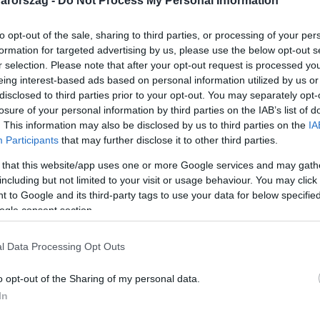
arország -
Do Not Process My Personal Information
to opt-out of the sale, sharing to third parties, or processing of your per
formation for targeted advertising by us, please use the below opt-out s
r selection. Please note that after your opt-out request is processed y
eing interest-based ads based on personal information utilized by us or
Link másolása
disclosed to third parties prior to your opt-out. You may separately opt-
losure of your personal information by third parties on the IAB’s list of
. This information may also be disclosed by us to third parties on the
IA
Participants
that may further disclose it to other third parties.
főn éjjel Rákosrendező vasútállomáson egy
 that this website/app uses one or more Google services and may gath
ására szolgáló talpfák gyulladtak ki közel
including but not limited to your visit or usage behaviour. You may click 
 to Google and its third-party tags to use your data for below specifi
iért. A telepen senki sem sérült meg, de az
ogle consent section.
ben állt egy gázszállító tartálykocsi is, amit
y mozdonnyal.
l Data Processing Opt Outs
o opt-out of the Sharing of my personal data.
In