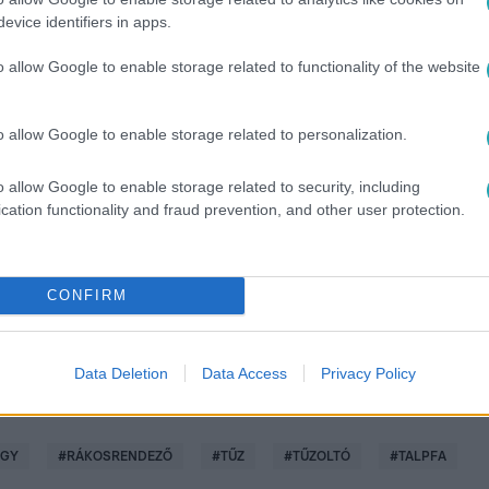
evice identifiers in apps.
o allow Google to enable storage related to functionality of the website
o allow Google to enable storage related to personalization.
között legyen a Google-találatokban!
o allow Google to enable storage related to security, including
cation functionality and fraud prevention, and other user protection.
CONFIRM
Data Deletion
Data Access
Privacy Policy
ÜGY
#
RÁKOSRENDEZŐ
#
TŰZ
#
TŰZOLTÓ
#
TALPFA