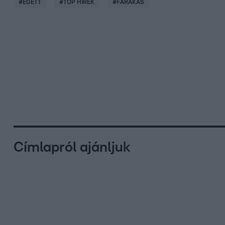
#
ÉGETT
#
TOP HÍREK
#
FARAKÁS
Címlapról ajánljuk