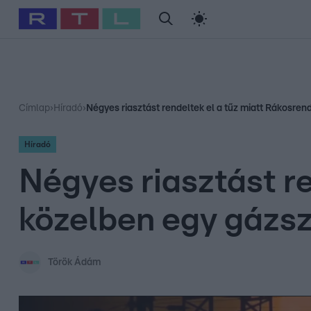
#
Babits Marcella
#
Szellő István
#
Most Wanted
#
Gallusz Ni
Címlap
›
Híradó
›
Négyes riasztást rendeltek el a tűz miatt Rákosrende
Híradó
Négyes riasztást r
közelben egy gázszál
Török Ádám