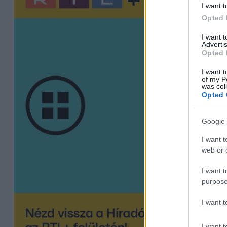
I want t
Opted 
I want 
Advertis
Opted 
I want t
of my P
was col
Opted 
Google 
I want t
web or d
I want t
purpose
I want 
I want t