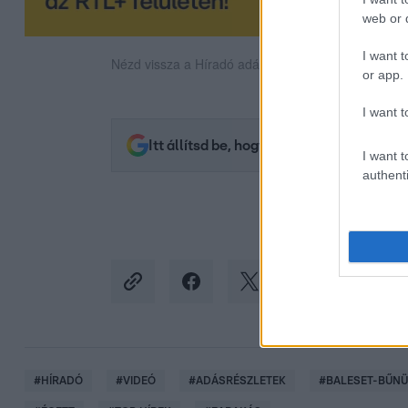
web or d
I want t
Nézd vissza a Híradó adásait az RTL+ felületén!
or app.
I want t
Itt állítsd be, hogy az RTL.hu az elsők 
I want t
authenti
#
HÍRADÓ
#
VIDEÓ
#
ADÁSRÉSZLETEK
#
BALESET-BŰN