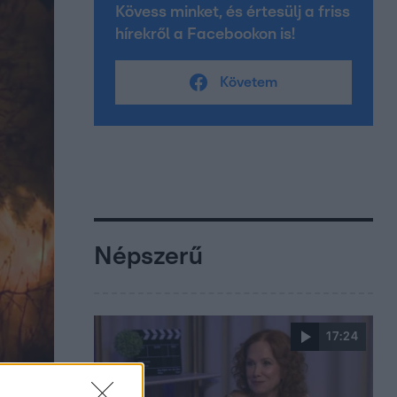
Kövess minket, és értesülj a friss
hírekről a Facebookon is!
Követem
Népszerű
17:24