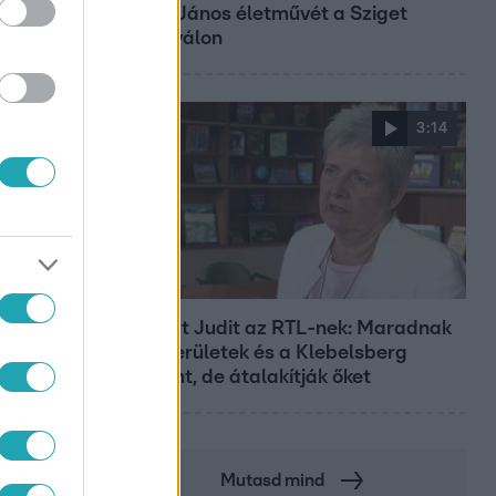
Bródy János életművét a Sziget
Fesztiválon
3:14
Híradó
Lannert Judit az RTL-nek: Maradnak
a tankerületek és a Klebelsberg
Központ, de átalakítják őket
Mutasd mind