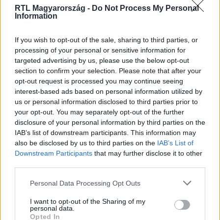
RTL Magyarország -
Do Not Process My Personal
Information
Itt állítsd be, hogy az RTL.hu az elsők között
legyen a Google-találatokban!
If you wish to opt-out of the sale, sharing to third parties, or
processing of your personal or sensitive information for
targeted advertising by us, please use the below opt-out
section to confirm your selection. Please note that after your
opt-out request is processed you may continue seeing
interest-based ads based on personal information utilized by
us or personal information disclosed to third parties prior to
your opt-out. You may separately opt-out of the further
disclosure of your personal information by third parties on the
IAB’s list of downstream participants. This information may
also be disclosed by us to third parties on the
IAB’s List of
Downstream Participants
that may further disclose it to other
Kövess minket, és értesülj a friss hírekről a
third parties.
Facebookon is!
Please note that this website/app uses one or more Google
Personal Data Processing Opt Outs
services and may gather and store information including but
not limited to your visit or usage behaviour. You may click to
I want to opt-out of the Sharing of my
Követem
personal data.
grant or deny consent to Google and its third-party tags to
Opted In