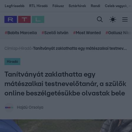
Legfrissebb
RTL Híradó
Fókusz
Sztárhírek
Randi
Celeb vagyok, me
#
Babits Marcella
#
Szellő István
#
Most Wanted
#
Gallusz Niko
Címlap
›
Híradó
›
Tanítványát zaklathatta egy mátészalkai testnevelőtanár, a szülők online beszélgetésükbe olvastak bele
Híradó
Tanítványát zaklathatta egy
mátészalkai testnevelőtanár, a szülők
online beszélgetésükbe olvastak bele
Hajdú Orsolya