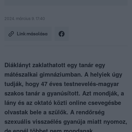
2024. március 9. 17:40
Link másolása
Diáklányt zaklathatott egy tanár egy
mátészalkai gimnáziumban. A helyiek úgy
tudják, hogy 47 éves testnevelés-magyar
szakos tanár a gyanúsított. Azt mondják, a
lány és az oktató közti online csevegésbe
olvastak bele a szülők. A rendőrség
szexuális visszaélés gyanúja miatt nyomoz,
de ennél többet nem mondanak.