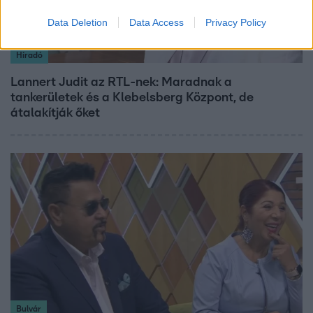
Data Deletion
Data Access
Privacy Policy
Híradó
Lannert Judit az RTL-nek: Maradnak a
tankerületek és a Klebelsberg Központ, de
átalakítják őket
Bulvár