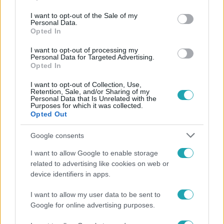
use your data for below specified purposes in below Google
consent section.
I want to opt-out of the Sale of my
Personal Data.
Opted In
I want to opt-out of processing my
#
HÍRADÓ
#
VIDEÓ
#
ADÁSRÉSZLETEK
Personal Data for Targeted Advertising.
Opted In
#
BALESET-BŰNÜGY
#
BŰNÜGY
#
MÁTÉSZALKA
#
TESTNEVELŐTANÁR
#
ZAKLATÁS
#
TOP HÍREK
I want to opt-out of Collection, Use,
Retention, Sale, and/or Sharing of my
Personal Data that Is Unrelated with the
Purposes for which it was collected.
Opted Out
Google consents
I want to allow Google to enable storage
related to advertising like cookies on web or
Népszerű
device identifiers in apps.
I want to allow my user data to be sent to
Google for online advertising purposes.