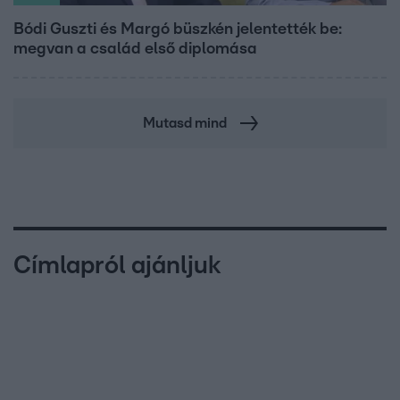
Bódi Guszti és Margó büszkén jelentették be:
megvan a család első diplomása
Mutasd mind
Címlapról ajánljuk