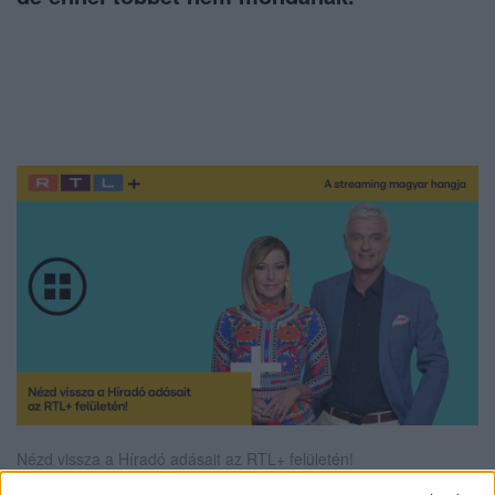
Nézd vissza a Híradó adásait az RTL+ felületén!