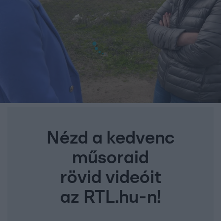
Nézd a kedvenc
műsoraid
rövid videóit
az RTL.hu-n!