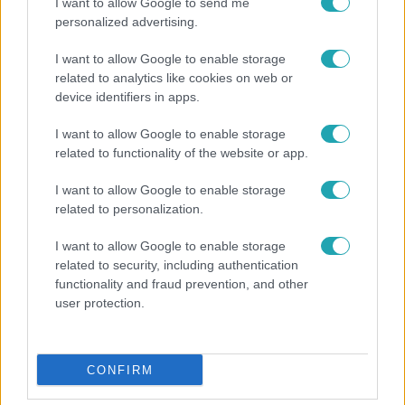
I want to allow Google to send me
personalized advertising.
I want to allow Google to enable storage
related to analytics like cookies on web or
device identifiers in apps.
I want to allow Google to enable storage
related to functionality of the website or app.
Életmód
I want to allow Google to enable storage
Kitört a lecsó-láz! Íme 3 tuti recept az
related to personalization.
elkészítéséhez
I want to allow Google to enable storage
related to security, including authentication
functionality and fraud prevention, and other
3:14
user protection.
CONFIRM