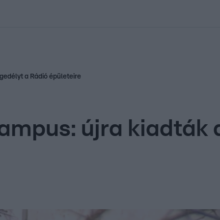
kolett
#
Időjárás
#
RTL műsor
#
Víz
#
Magyar Péter
#
Csillagjeg
gedélyt a Rádió épületeire
mpus: újra kiadták 