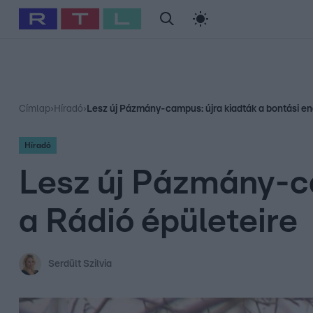
#
Babits Marcella
#
Szellő István
#
Most Wanted
#
Gallusz Ni
Címlap
›
Híradó
›
Lesz új Pázmány-campus: újra kiadták a bontási en
Híradó
Lesz új Pázmány-ca
a Rádió épületeire
Serdült Szilvia