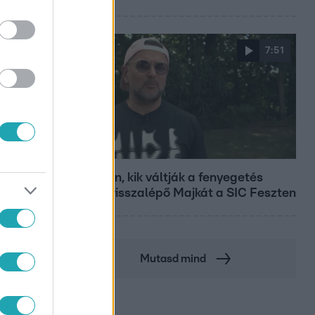
7:51
Fókusz
Megvan, kik váltják a fenyegetés
miatt visszalépő Majkát a SIC Feszten
Mutasd mind