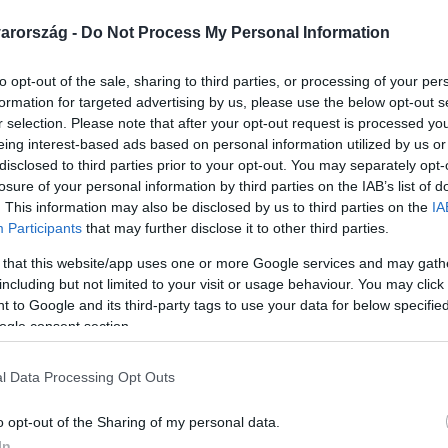
arország -
Do Not Process My Personal Information
to opt-out of the sale, sharing to third parties, or processing of your per
formation for targeted advertising by us, please use the below opt-out s
Link másolása
r selection. Please note that after your opt-out request is processed y
eing interest-based ads based on personal information utilized by us or
disclosed to third parties prior to your opt-out. You may separately opt-
losure of your personal information by third parties on the IAB’s list of
. This information may also be disclosed by us to third parties on the
IA
zalép a beruházástól – mondta a Magyar
Participants
that may further disclose it to other third parties.
solatban az építészeti államtitkár. Hétfőn
 that this website/app uses one or more Google services and may gath
volt az ügyben. A rádió helyén épülne a
including but not limited to your visit or usage behaviour. You may click 
 to Google and its third-party tags to use your data for below specifi
új campusa. A helyiek tiltakoznak,
ogle consent section.
t hatástanulmány sem készült. A
a a korábban visszavont bontási engedélyt
l Data Processing Opt Outs
o opt-out of the Sharing of my personal data.
In