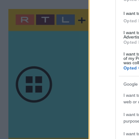
I want t
Opted 
I want 
Advertis
Opted 
I want t
of my P
was col
Opted 
Google 
I want t
web or d
I want t
purpose
I want 