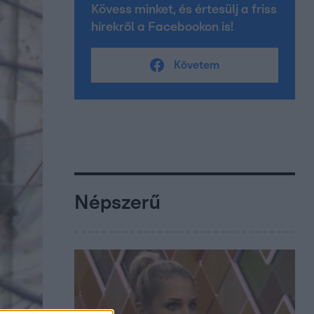
Kövess minket, és értesülj a friss
hírekről a Facebookon is!
Követem
Népszerű