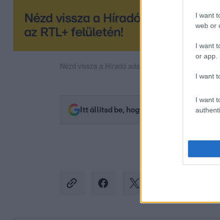
I want t
web or d
I want t
or app.
Nézd vissza a Híradó adásait az RTL+ felületén!
I want t
I want t
Itt állítsd be, hogy az RTL.hu az elsők 
authenti