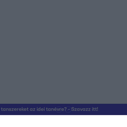
nszereket az idei tanévre? - Szavazz itt!